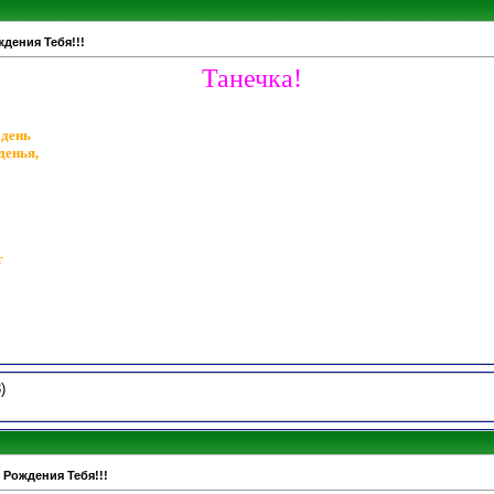
дения Тебя!!!
Танечка!
 день
денья,
т
)
 Рождения Тебя!!!