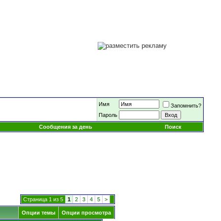
Имя
Запомнить?
Пароль
Сообщения за день
Поиск
Страница 1 из 5
1
2
3
4
5
>
Опции темы
Опции просмотра