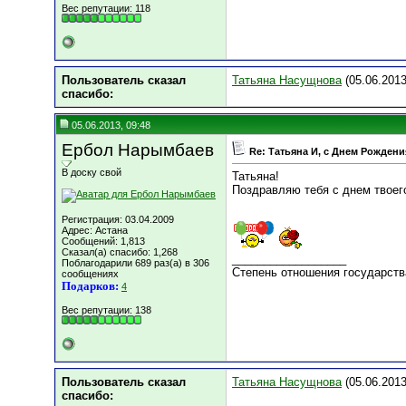
Вес репутации:
118
Пользователь сказал
Татьяна Насущнова
(05.06.2013
cпасибо:
05.06.2013, 09:48
Ербол Нарымбаев
Re: Татьяна И, c Днем Рождения
В доску свой
Татьяна!
Поздравляю тебя с днем твоего
Регистрация: 03.04.2009
Адрес: Астана
Сообщений: 1,813
Сказал(а) спасибо: 1,268
__________________
Поблагодарили 689 раз(а) в 306
Степень отношения государств
сообщениях
Подарков:
4
Вес репутации:
138
Пользователь сказал
Татьяна Насущнова
(05.06.2013
cпасибо: