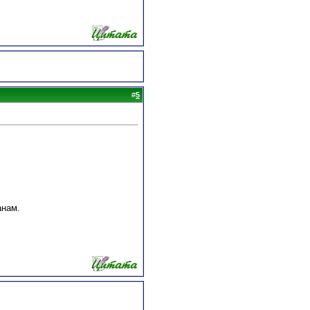
#
5
анам.