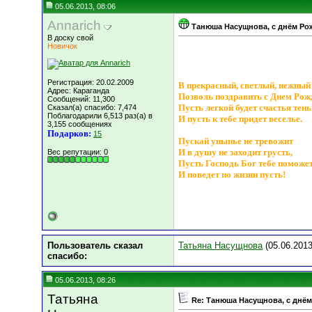
05.06.2013, 08:06
Annarich
Танюша Насущнова, с днём Рож
В доску свой
Новичок
Регистрация: 20.02.2009
В прекрасный, светлый, нежный
Адрес: Караганда
Позволь поздравить с Днем Рож
Сообщений: 11,300
Пусть легкой будет счастья тень
Сказал(а) спасибо: 7,474
Поблагодарили 6,513 раз(а) в
И пусть к тебе придет веселье.
3,155 сообщениях
Подарков:
15
Пускай унынье не тревожит
И в душу не заходит грусть,
Вес репутации:
0
Пусть Господь Бог тебе поможе
И поведет по жизни пусть!
Пользователь сказал
Татьяна Насущнова
(05.06.2013
cпасибо:
05.06.2013, 08:26
Татьяна
Re: Танюша Насущнова, с днём