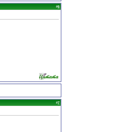
#
6
#
7