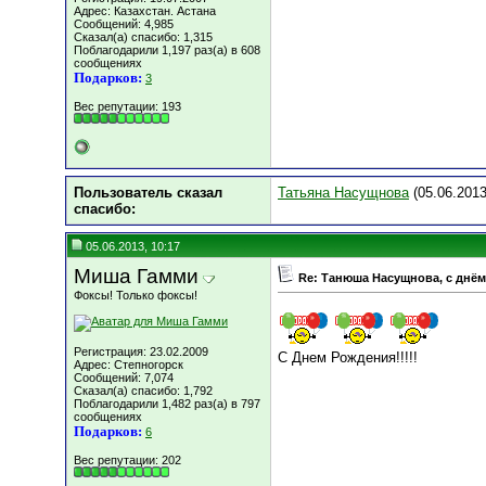
Адрес: Казахстан. Астана
Сообщений: 4,985
Сказал(а) спасибо: 1,315
Поблагодарили 1,197 раз(а) в 608
сообщениях
Подарков:
3
Вес репутации:
193
Пользователь сказал
Татьяна Насущнова
(05.06.2013
cпасибо:
05.06.2013, 10:17
Миша Гамми
Re: Танюша Насущнова, с днём
Фоксы! Только фоксы!
Регистрация: 23.02.2009
С Днем Рождения!!!!!
Адрес: Степногорск
Сообщений: 7,074
Сказал(а) спасибо: 1,792
Поблагодарили 1,482 раз(а) в 797
сообщениях
Подарков:
6
Вес репутации:
202