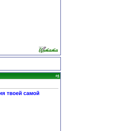
#
4
ия твоей самой