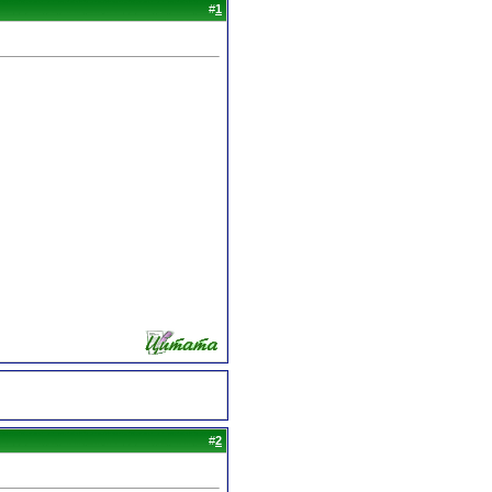
#
1
#
2