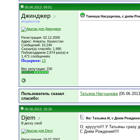
05.06.2013, 09:51
Джинджер
Танюша Насущнова, с днём Рож
модератор
Регистрация: 02.12.2005
Адрес: Алматы, Казахстан
Сообщений: 10,249
Сказал(а) спасибо: 1,995
Поблагодарили 2,874 раз(а) в
1,471 сообщениях
Подарков:
13
Вес репутации:
230
Пользователь сказал
Татьяна Насущнова
(05.06.2013
cпасибо:
05.06.2013, 10:16
Djem
Re: Татьяна И, c Днем Рождения
В доску свой
О, круууто!!! У Татьяны сразу д
С Днём Рождения!!!!
Регистрация: 19.07.2007