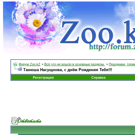
Форум Zoo.kZ
>
Всё что не вошло в основные разделы.
>
Праздники, торж
Танюша Насущнова, с днём Рождения Тебя!!!
Регистрация
Справка