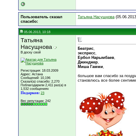
Пользователь сказал
Татьяна Насущнова
(05.06.2013
cпасибо:
05.06.2013, 10:18
Татьяна
Насущнова
Беатрис
,
В доску свой
экспресс
,
Ербол Нарымбаев
,
Джинджер
,
Миша Гамми
,
Регистрация: 18.03.2009
Адрес: Астана
большое вам спасибо за поздра
Сообщений: 10,196
становлюсь все более сентиме
Сказал(а) спасибо: 2,270
Поблагодарили 2,411 раз(а) в
1,532 сообщениях
Подарков:
23
Вес репутации:
242