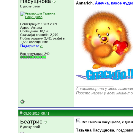
Насущнова
Annarich
,
Анечка, какое чуде
В доску свой
Регистрация: 18.03.2009
Адрес: Астана
Сообщений: 10,196
Сказал(а) спасибо: 2,270
Поблагодарили 2,411 раз(а) в
1,532 сообщениях
Подарков:
23
Вес репутации:
242
__________________
А характер-то у меня замеча
Просто нервы у всех какие-то
05.06.2013, 08:41
Беатрис
Re: Танюша Насущнова, с днём
В доску свой
Татьяна Насущнова
, поздрав