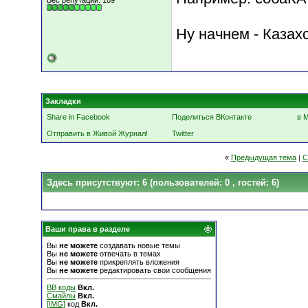
Вес репутации:
109
Ну начнем - Казах
Закладки
Share in Facebook
Поделиться ВКонтакте
в 
Отправить в Живой Журнал!
Twitter
«
Предыдущая тема
|
С
Здесь присутствуют: 6
(пользователей: 0 , гостей: 6)
Ваши права в разделе
Вы
не можете
создавать новые темы
Вы
не можете
отвечать в темах
Вы
не можете
прикреплять вложения
Вы
не можете
редактировать свои сообщения
BB коды
Вкл.
Смайлы
Вкл.
[IMG]
код
Вкл.