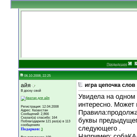
Предыдущее
06.10.2008, 22:25
айя
игра цепочка слов
В доску свой
Увидела на одном 
интересно. Может 
Регистрация: 12.04.2008
Адрес: Казахстан
Правила:продолжа
Сообщений: 2,866
Сказал(а) спасибо: 164
буквы предыдущег
Поблагодарили 121 раз(а) в 113
сообщениях
следующего .
Подарков:
3
Например: собаКА