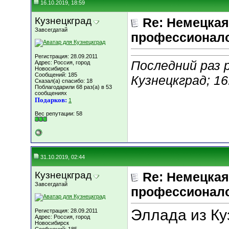
16.10.2019, 18:59
Кузнецкград
Re: Немецкая
Завсегдатай
профессионал
Регистрация: 28.09.2011
Последний раз 
Адрес: Россия, город
Новосибирск
Сообщений: 185
Кузнецкград; 16
Сказал(а) спасибо: 18
Поблагодарили 68 раз(а) в 53
сообщениях
Подарков:
1
Вес репутации:
58
31.10.2019, 02:44
Кузнецкград
Re: Немецкая
Завсегдатай
профессионал
Эллада из Ку
Регистрация: 28.09.2011
Адрес: Россия, город
Новосибирск