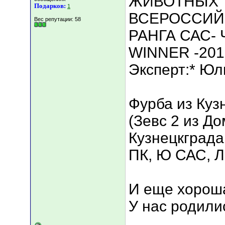
ЖИВОТНЫХ 
Подарков:
1
ВСЕРОССИЙ
Вес репутации:
58
РАНГА САС- 
WINNER -201
Эксперт:* Юл
Фурба из Куз
(Зевс 2 из Д
Кузнецкграда
ПК, Ю САС, 
И еще хороша
У нас родилис