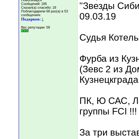
Новосибирск
"Звезды Сиби
Сообщений: 185
Сказал(а) спасибо: 18
Поблагодарили 68 раз(а) в 53
09.03.19
сообщениях
Подарков:
1
Вес репутации:
58
Судья Котель
Фурба из Куз
(Зевс 2 из Д
Кузнецкграда
ПК, Ю САС, Л
группы FCI !!!
За три выста