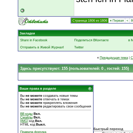
Страница 1806 из 1806
«
Первая
<
8
Закладки
Share in Facebook
Поделиться ВКонтакте
в 
Отправить в Живой Журнал!
Twitter
«
Предыдущая тема
|
С
Здесь присутствуют: 155
(пользователей: 0 , гостей: 155)
Ваши права в разделе
Вы
не можете
создавать новые темы
Вы
не можете
отвечать в темах
Вы
не можете
прикреплять вложения
Вы
не можете
редактировать свои сообщения
BB коды
Вкл.
Смайлы
Вкл.
[IMG]
код
Вкл.
HTML код
Выкл.
Быстрый переход
Правила форума