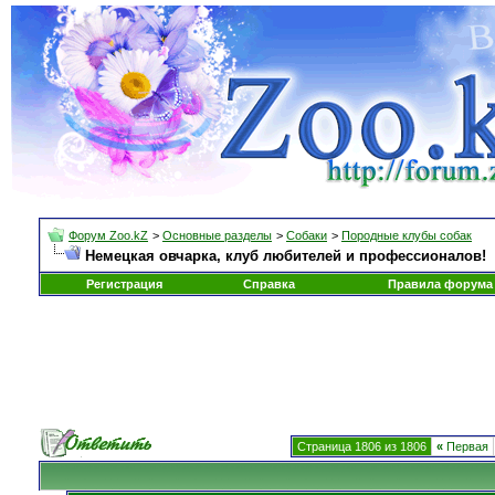
Форум Zoo.kZ
>
Основные разделы
>
Собаки
>
Породные клубы собак
Немецкая овчарка, клуб любителей и профессионалов!
Регистрация
Справка
Правила форума
Страница 1806 из 1806
«
Первая