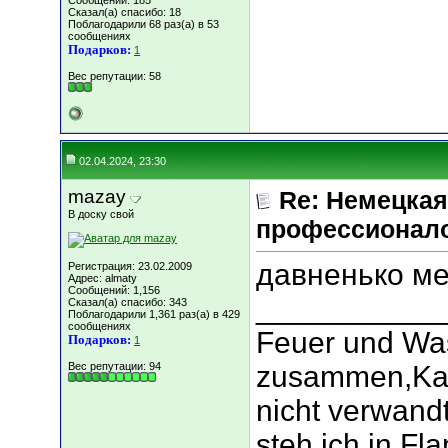
Сообщений: 185
Сказал(а) спасибо: 18
Поблагодарили 68 раз(а) в 53
сообщениях
Подарков:
1
Вес репутации:
58
02.04.2024, 23:30
mazay
Re: Немецкая
В доску свой
профессионал
давненько ме
Регистрация: 23.02.2009
Адрес: almaty
Сообщений: 1,156
___________
Сказал(а) спасибо: 343
Поблагодарили 1,361 раз(а) в 429
сообщениях
Feuer und Wa
Подарков:
1
Вес репутации:
94
zusammen,Kan
nicht verwand
steh ich in Fl