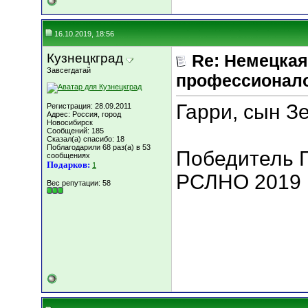
16.10.2019, 18:56
Кузнецкград
Re: Немецкая
Завсегдатай
профессионал
Гарри, сын З
Регистрация: 28.09.2011
Адрес: Россия, город
Новосибирск
Сообщений: 185
Сказал(а) спасибо: 18
Поблагодарили 68 раз(а) в 53
Победитель 
сообщениях
Подарков:
1
РСЛНО 2019 ,
Вес репутации:
58