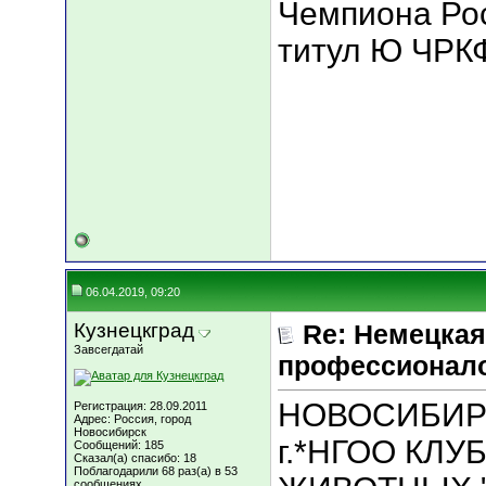
Чемпиона Ро
титул Ю ЧРКФ 
06.04.2019, 09:20
Кузнецкград
Re: Немецкая
Завсегдатай
профессионал
НОВОСИБИРСК
Регистрация: 28.09.2011
Адрес: Россия, город
Новосибирск
г.*НГОО КЛ
Сообщений: 185
Сказал(а) спасибо: 18
Поблагодарили 68 раз(а) в 53
сообщениях