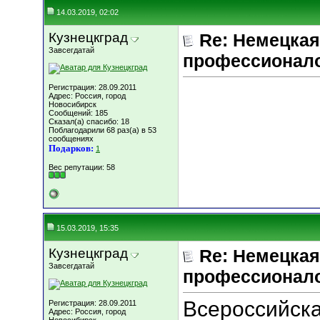
14.03.2019, 02:02
Кузнецкград
Re: Немецкая
Завсегдатай
профессионал
Регистрация: 28.09.2011
Адрес: Россия, город
Новосибирск
Сообщений: 185
Сказал(а) спасибо: 18
Поблагодарили 68 раз(а) в 53
сообщениях
Подарков:
1
Вес репутации:
58
15.03.2019, 15:35
Кузнецкград
Re: Немецкая
Завсегдатай
профессионал
Всероссийска
Регистрация: 28.09.2011
Адрес: Россия, город