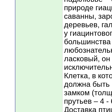
природе гиац
саванны, за
деревьев, га
у гиацинтовог
большинства 
любознатель
ласковый, он
исключитель
Клетка, в кот
должна быть 
замком (тол
прутьев – 4 - 
Доставка пти