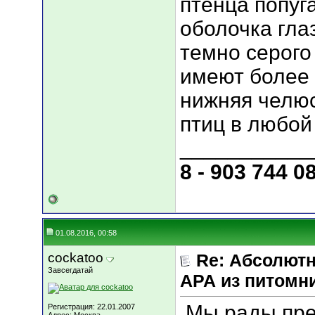
птенца попуг
оболочка гла
темно серого
имеют более 
нижняя челюс
птиц в любой
___________
8 - 903 744 0
01.08.2016, 00:58
cockatoo
Re: Абсолютн
Завсегдатай
АРА из питомн
Мы рады пре
Регистрация: 22.01.2007