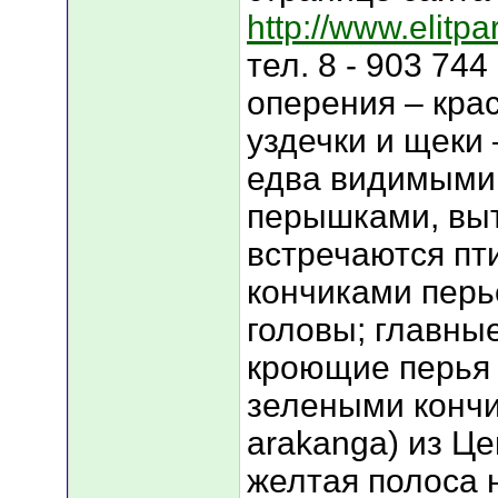
http://www.elitp
тел. 8 - 903 74
оперения – кра
уздечки и щеки 
едва видимыми
перышками, вы
встречаются пт
кончиками перь
головы; главны
кроющие перья 
зелеными кончи
arakanga) из Ц
желтая полоса 