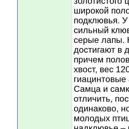
золотистого ц
широкой поло
подклювья. У
сильный клюв
серые лапы. 
достигают в 
причем полов
хвост, вес 12
гиацинтовые 
Самца и самк
отличить, по
одинаково, н
молодых птиц
надклювье – 