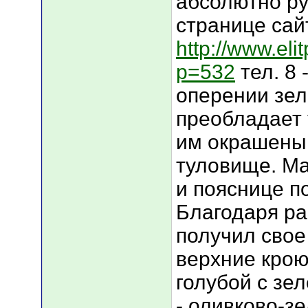
абсолютно ру
странице сай
http://www.eli
p=532
тел. 8 
оперении зел
преобладает 
им окрашены 
туловище. Ма
и пояснице п
Благодаря ра
получил свое
верхние кро
голубой с зе
- оливково-з