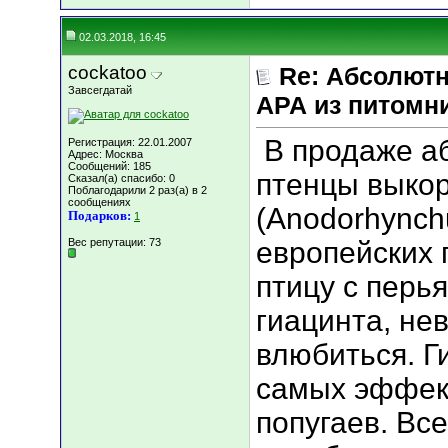
02.03.2018, 16:45
cockatoo
Re: Абсолютн
Завсегдатай
АРА из питомн
В продаже а
Регистрация: 22.01.2007
Адрес: Москва
Сообщений: 185
птенцы выко
Сказал(а) спасибо: 0
Поблагодарили 2 раз(а) в 2
сообщениях
(Anodorhynchu
Подарков:
1
Вес репутации:
73
европейских 
птицу с перь
гиацинта, не
влюбиться. Г
самых эффек
попугаев. Вс