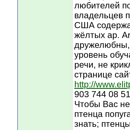
любителей по
владельцев п
США содержа
жёлтых ар. A
дружелюбны, 
уровень обуч
речи, не кри
странице сай
http://www.elit
903 744 08 5
Чтобы Вас не
птенца попуг
знать; птенц