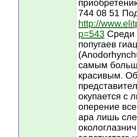
приобретению
744 08 51 По
http://www.eli
p=543
Среди 
попугаев гиа
(Anodorhynchu
самым больш
красивым. О
представите
окупается с 
оперение все
ара лишь сле
окологлазни