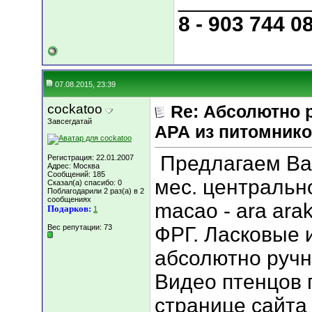
___________
8 - 903 744 0
07.08.2015, 23:39
cockatoo
Re: Абсолютно 
Завсегдатай
АРА из питомник
Предлагаем Вам
Регистрация: 22.01.2007
Адрес: Москва
Сообщений: 185
меc. центральн
Сказал(а) спасибо: 0
Поблагодарили 2 раз(а) в 2
сообщениях
macao - ara ara
Подарков:
1
Вес репутации:
73
ФРГ. Ласковые 
абсолютно ручн
Видео птенцов 
странице сайта