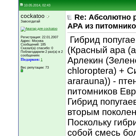
10.05.2014, 02:43
cockatoo
Re: Абсолютно 
Завсегдатай
АРА из питомник
Гибрид попугаев
Регистрация: 22.01.2007
Адрес: Москва
Сообщений: 185
(Красный ара (a
Сказал(а) спасибо: 0
Поблагодарили 2 раз(а) в 2
сообщениях
Арлекин (Зелен
Подарков:
1
Вес репутации:
73
chloroptera) + 
ararauna)) - п
питомников Евр
Гибрид попугаев
вторым поколен
Поскольку гибр
собой смесь бол