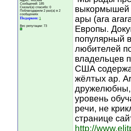
Адрес: Москва
Сообщений: 185
выкормышей 3
Сказал(а) спасибо: 0
Поблагодарили 2 раз(а) в 2
сообщениях
ары (ara arar
Подарков:
1
Вес репутации:
73
Европы. Док
популярный в
любителей по
владельцев п
США содержа
жёлтых ар. A
дружелюбны, 
уровень обуч
речи, не кри
странице сай
http://www.eli