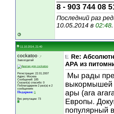
8 - 903 744 08 5
Последний раз ред
10.05.2014 в
02:48
.
11.10.2014, 21:40
cockatoo
Re: Абсолютн
Завсегдатай
АРА из питомн
Мы рады пре
Регистрация: 22.01.2007
Адрес: Москва
Сообщений: 185
выкормышей 3
Сказал(а) спасибо: 0
Поблагодарили 2 раз(а) в 2
сообщениях
ары (ara arar
Подарков:
1
Вес репутации:
73
Европы. Док
популярный в