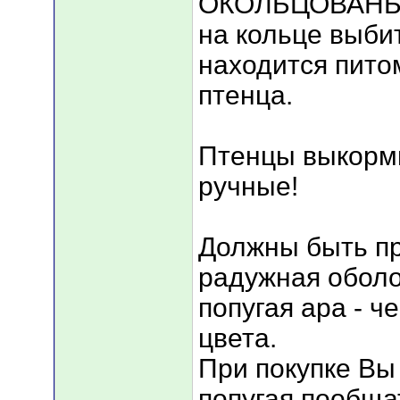
ОКОЛЬЦОВАНЫ 
на кольце выби
находится пито
птенца.
Птенцы выкорм
ручные!
Должны быть пр
радужная оболо
попугая ара - ч
цвета.
При покупке Вы
попугая,пообща