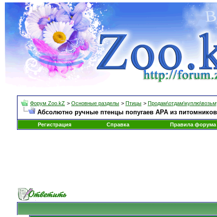
Форум Zoo.kZ
>
Основные разделы
>
Птицы
>
Продам\отдам\куплю\возьм
Абсолютно ручные птенцы попугаев АРА из питомников
Регистрация
Справка
Правила форума