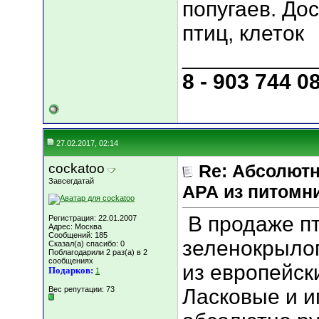
попугаев. До
птиц, клеток
___________
8 - 903 744 0
27.02.2017, 02:14
cockatoo
Re: Абсолютн
Завсегдатай
АРА из питомн
В продаже п
Регистрация: 22.01.2007
Адрес: Москва
Сообщений: 185
зеленокрылого
Сказал(а) спасибо: 0
Поблагодарили 2 раз(а) в 2
сообщениях
из европейск
Подарков:
1
Вес репутации:
73
Ласковые и 