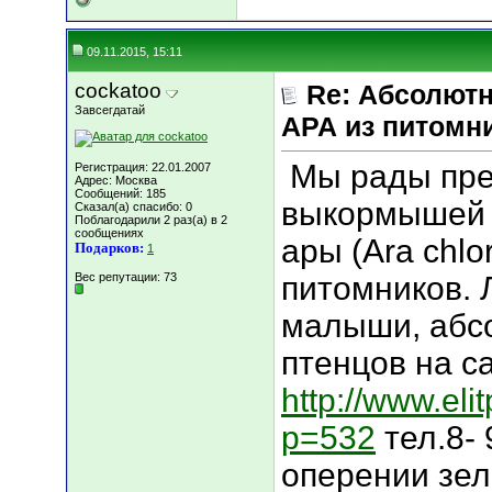
09.11.2015, 15:11
cockatoo
Re: Абсолютн
Завсегдатай
АРА из питомн
Мы рады пре
Регистрация: 22.01.2007
Адрес: Москва
Сообщений: 185
выкормышей 
Сказал(а) спасибо: 0
Поблагодарили 2 раз(а) в 2
сообщениях
ары (Ara chlo
Подарков:
1
Вес репутации:
73
питомников. 
малыши, абс
птенцов на с
http://www.eli
p=532
тел.8- 
оперении зел