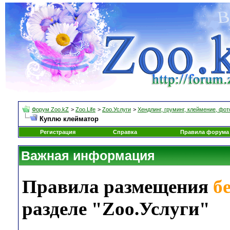
Форум Zoo.kZ
>
Zoo.Life
>
Zoo.Услуги
>
Хендлинг, груминг, клеймение, фо
Куплю клейматор
Регистрация
Справка
Правила форума
Важная информация
Правила размещения
б
разделе "Zoo.Услуги"