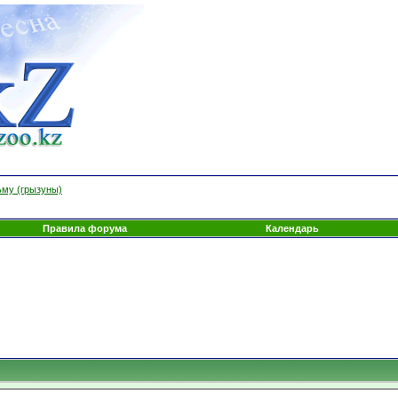
ьму (грызуны)
Правила форума
Календарь