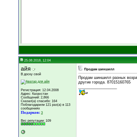
25.08.2018, 12:04
айя
Продам шиншилл
В доску свой
Продам шиншилл разных возрас
другие города. 87015160765
__________________
Регистрация: 12.04.2008
Адрес: Казахстан
Сообщений: 2,866
Сказал(а) спасибо: 164
Поблагодарили 121 раз(а) в 113
сообщениях
Подарков:
3
Вес репутации:
109