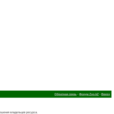
Обратная связь
-
Форум Zoo.kZ
-
Вверх
решения владельцев ресурса.