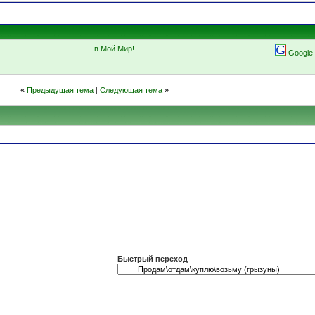
в Мой Мир!
Google
«
Предыдущая тема
|
Следующая тема
»
Быстрый переход