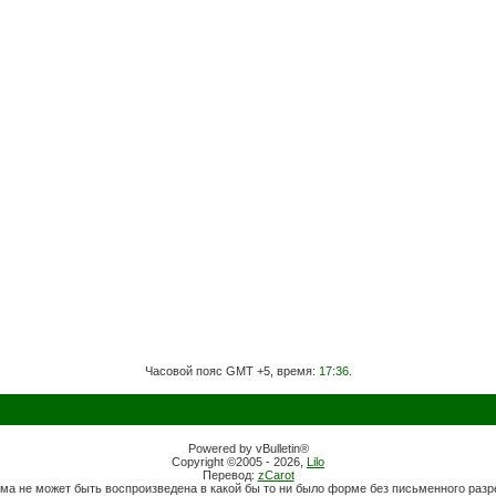
Часовой пояс GMT +5, время:
17:36
.
Powered by vBulletin®
Copyright ©2005 - 2026,
Lilo
Перевод:
zCarot
ма не может быть воспроизведена в какой бы то ни было форме без письменного раз