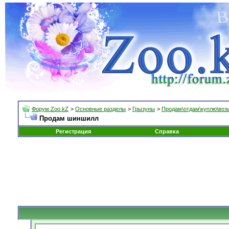
Форум Zoo.kZ
>
Основные разделы
>
Грызуны
>
Продам\отдам\куплю\воз
Продам шиншилл
Регистрация
Справка