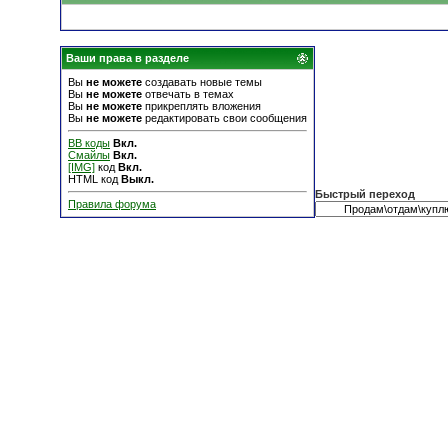
Ваши права в разделе
Вы
не можете
создавать новые темы
Вы
не можете
отвечать в темах
Вы
не можете
прикреплять вложения
Вы
не можете
редактировать свои сообщения
BB коды
Вкл.
Смайлы
Вкл.
[IMG]
код
Вкл.
HTML код
Выкл.
Быстрый переход
Правила форума