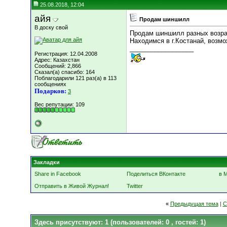
25.08.2018, 12:04
айя
Продам шиншилл
В доску свой
Продам шиншилл разных возрас
Находимся в г.Костанай, возмо
__________________
Регистрация: 12.04.2008
Адрес: Казахстан
Сообщений: 2,866
Сказал(а) спасибо: 164
Поблагодарили 121 раз(а) в 113
сообщениях
Подарков:
3
Вес репутации:
109
Закладки
Share in Facebook
Поделиться ВКонтакте
в 
Отправить в Живой Журнал!
Twitter
«
Предыдущая тема
|
С
Здесь присутствуют: 1
(пользователей: 0 , гостей: 1)