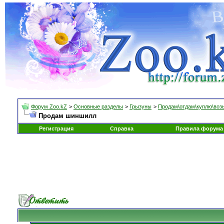
Форум Zoo.kZ
>
Основные разделы
>
Грызуны
>
Продам\отдам\куплю\воз
Продам шиншилл
Регистрация
Справка
Правила форума