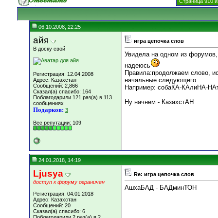
Страница 910 и
06.10.2008, 22:25
айя
игра цепочка слов
В доску свой
Увидела на одном из форумов,
надеюсь
Правила:продолжаем слово, ис
Регистрация: 12.04.2008
начальные следующего .
Адрес: Казахстан
Сообщений: 2,866
Например: собаКА-КАлиНА-НАтю
Сказал(а) спасибо: 164
Поблагодарили 121 раз(а) в 113
Ну начнем - КазахстАН
сообщениях
Подарков:
3
Вес репутации:
109
24.01.2018, 14:19
Ljusya
Re: игра цепочка слов
доступ к форуму ограничен
АшхаБАД - БАДминТОН
Регистрация: 04.01.2018
Адрес: Казахстан
Сообщений: 20
Сказал(а) спасибо: 6
Поблагодарили 2 раз(а) в 2