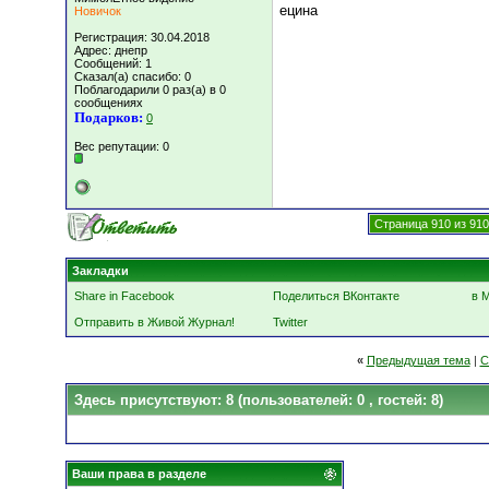
ецина
Новичок
Регистрация: 30.04.2018
Адрес: днепр
Сообщений: 1
Сказал(а) спасибо: 0
Поблагодарили 0 раз(а) в 0
сообщениях
Подарков:
0
Вес репутации:
0
Страница 910 из 910
Закладки
Share in Facebook
Поделиться ВКонтакте
в 
Отправить в Живой Журнал!
Twitter
«
Предыдущая тема
|
С
Здесь присутствуют: 8
(пользователей: 0 , гостей: 8)
Ваши права в разделе