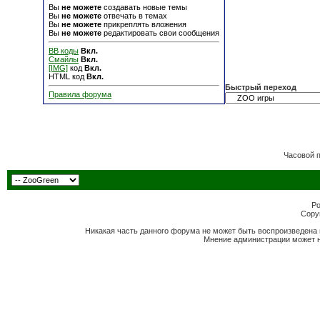
Вы
не можете
создавать новые темы
Вы
не можете
отвечать в темах
Вы
не можете
прикреплять вложения
Вы
не можете
редактировать свои сообщения
BB коды
Вкл.
Смайлы
Вкл.
[IMG]
код
Вкл.
HTML код
Вкл.
Быстрый переход
Правила форума
Часовой 
Po
Copyr
Никакая часть данного форума не может быть воспроизведена 
Мнение администрации может н