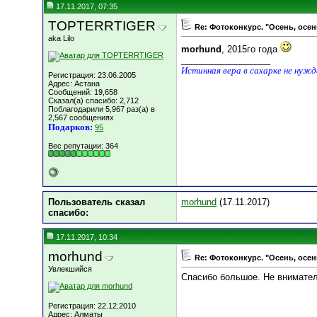
17.11.2017, 07:35
TOPTERRTIGER
Re: Фотоконкурс. "Осень, осен
aka Lilo
morhund
, 2015го года
__________________
Истинная вера в сахарке не нуж
Регистрация: 23.06.2005
Адрес: Астана
Сообщений: 19,658
Сказал(а) спасибо: 2,712
Поблагодарили 5,967 раз(а) в
2,567 сообщениях
Подарков:
95
Вес репутации:
364
Пользователь сказал
morhund
(17.11.2017)
cпасибо:
17.11.2017, 10:34
morhund
Re: Фотоконкурс. "Осень, осен
Увлекшийся
Спасибо большое. Не вниматель
Регистрация: 22.12.2010
Адрес: Алматы