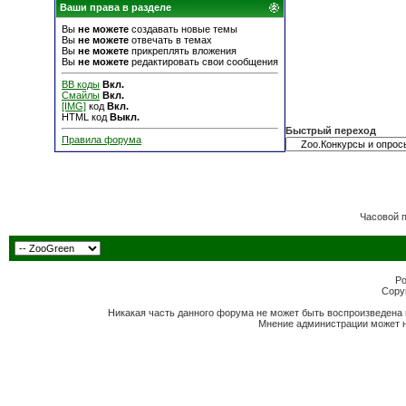
Ваши права в разделе
Вы
не можете
создавать новые темы
Вы
не можете
отвечать в темах
Вы
не можете
прикреплять вложения
Вы
не можете
редактировать свои сообщения
BB коды
Вкл.
Смайлы
Вкл.
[IMG]
код
Вкл.
HTML код
Выкл.
Быстрый переход
Правила форума
Часовой 
Po
Copyr
Никакая часть данного форума не может быть воспроизведена 
Мнение администрации может н