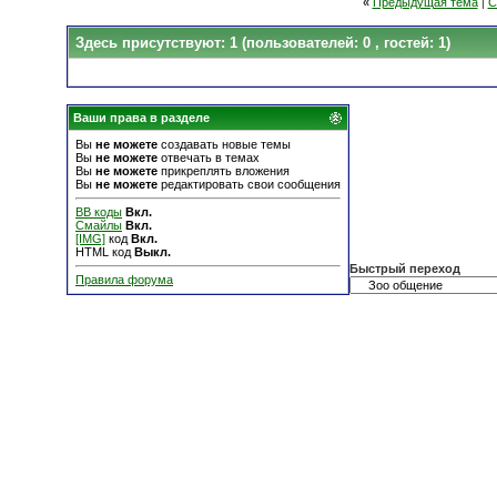
«
Предыдущая тема
|
С
Здесь присутствуют: 1
(пользователей: 0 , гостей: 1)
Ваши права в разделе
Вы
не можете
создавать новые темы
Вы
не можете
отвечать в темах
Вы
не можете
прикреплять вложения
Вы
не можете
редактировать свои сообщения
BB коды
Вкл.
Смайлы
Вкл.
[IMG]
код
Вкл.
HTML код
Выкл.
Быстрый переход
Правила форума