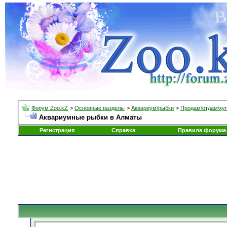
Форум Zoo.kZ
>
Основные разделы
>
Аквариум\рыбки
>
Продам\отдам\ку
Аквариумные рыбки в Алматы
Регистрация
Справка
Правила форума