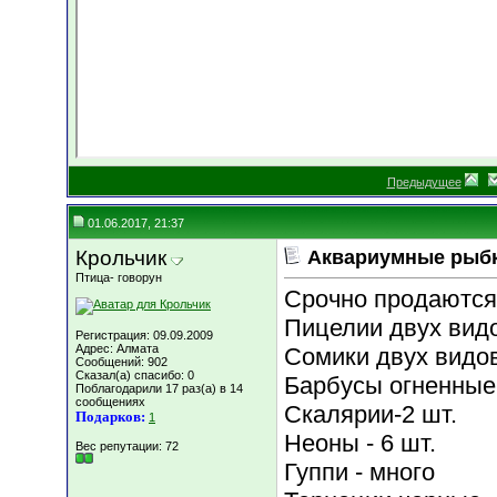
Предыдущее
01.06.2017, 21:37
Крольчик
Аквариумные рыб
Птица- говорун
Срочно продаются
Пицелии двух видо
Регистрация: 09.09.2009
Адрес: Алмата
Сомики двух видов
Сообщений: 902
Сказал(а) спасибо: 0
Барбусы огненные-
Поблагодарили 17 раз(а) в 14
сообщениях
Скалярии-2 шт.
Подарков:
1
Неоны - 6 шт.
Вес репутации:
72
Гуппи - много