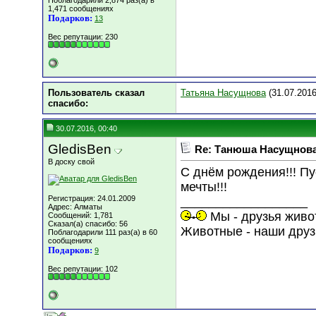
Поблагодарили 2,874 раз(а) в
1,471 сообщениях
Подарков:
13
Вес репутации:
230
Пользователь сказал
Татьяна Насущнова
(31.07.2016
cпасибо:
30.07.2016, 00:40
GledisBen
Re: Танюша Насущнова,
В доску свой
С днём рождения!!! П
мечты!!!
Регистрация: 24.01.2009
__________________
Адрес: Алматы
Мы - друзья живо
Сообщений: 1,781
Сказал(а) спасибо: 56
Животные - наши друз
Поблагодарили 111 раз(а) в 60
сообщениях
Подарков:
9
Вес репутации:
102