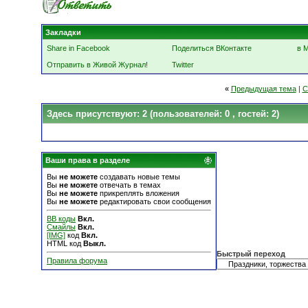
Закладки
Share in Facebook
Поделиться ВКонтакте
в 
Отправить в Живой Журнал!
Twitter
«
Предыдущая тема
|
С
Здесь присутствуют: 2
(пользователей: 0 , гостей: 2)
Ваши права в разделе
Вы
не можете
создавать новые темы
Вы
не можете
отвечать в темах
Вы
не можете
прикреплять вложения
Вы
не можете
редактировать свои сообщения
BB коды
Вкл.
Смайлы
Вкл.
[IMG]
код
Вкл.
HTML код
Выкл.
Быстрый переход
Правила форума