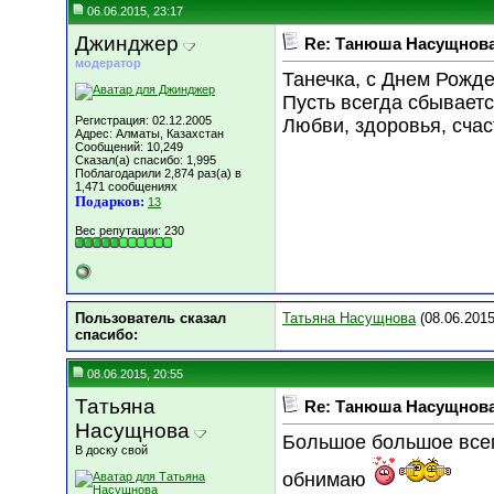
06.06.2015, 23:17
Джинджер
Re: Танюша Насущнова,
модератор
Танечка, с Днем Рожде
Пусть всегда сбывается
Регистрация: 02.12.2005
Любви, здоровья, счаст
Адрес: Алматы, Казахстан
Сообщений: 10,249
Сказал(а) спасибо: 1,995
Поблагодарили 2,874 раз(а) в
1,471 сообщениях
Подарков:
13
Вес репутации:
230
Пользователь сказал
Татьяна Насущнова
(08.06.2015
cпасибо:
08.06.2015, 20:55
Татьяна
Re: Танюша Насущнова,
Насущнова
Большое большое всем
В доску свой
обнимаю