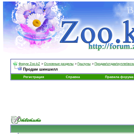
Форум Zoo.kZ
>
Основные разделы
>
Грызуны
>
Продам\отдам\куплю\воз
Продам шиншилл
Регистрация
Справка
Правила форума