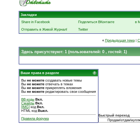
Закладки
Share in Facebook
Поделиться ВКонтакте
в 
Отправить в Живой Журнал!
Twitter
«
Предыдущая тема
|
С
Здесь присутствуют: 1
(пользователей: 0 , гостей: 1)
Ваши права в разделе
Вы
не можете
создавать новые темы
Вы
не можете
отвечать в темах
Вы
не можете
прикреплять вложения
Вы
не можете
редактировать свои сообщения
BB коды
Вкл.
Смайлы
Вкл.
[IMG]
код
Вкл.
HTML код
Выкл.
Быстрый переход
Правила форума