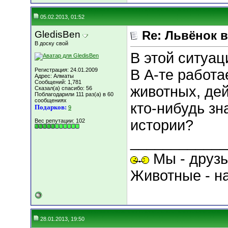
05.02.2013, 01:52
GledisBen
Re: Львёнок 
В доску свой
В этой ситуац
Регистрация: 24.01.2009
В А-те работ
Адрес: Алматы
Сообщений: 1,781
животных, дей
Сказал(а) спасибо: 56
Поблагодарили 111 раз(а) в 60
сообщениях
кто-нибудь зна
Подарков:
9
истории?
Вес репутации:
102
____________
Мы - друзь
Животные - н
28.01.2013, 19:50