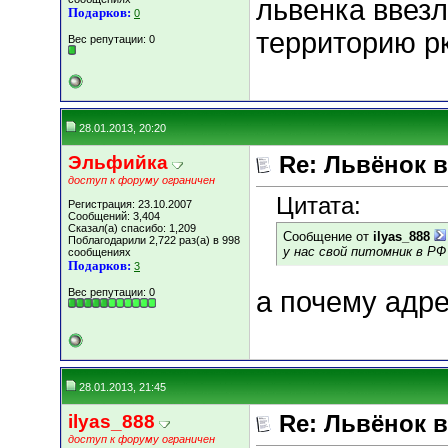
львенка ввезл
Подарков:
0
территорию р
Вес репутации:
0
28.01.2013, 20:20
Эльфийка
Re: Львёнок 
доступ к форуму ограничен
Цитата:
Регистрация: 23.10.2007
Сообщений: 3,404
Сказал(а) спасибо: 1,209
Сообщение от
ilyas_888
Поблагодарили 2,722 раз(а) в 998
у нас свой питомник в РФ
сообщениях
Подарков:
3
Вес репутации:
0
а почему адр
28.01.2013, 21:45
ilyas_888
Re: Львёнок 
доступ к форуму ограничен