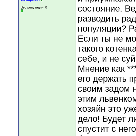
состояние. Ве
Вес репутации:
0
разводить ра
популяции? Ра
Если ты не м
такого котенк
себе, и не суй
Мнение как ***
его держать п
своим задом н
этим львенко
хозяйн это уж
дело! Будет л
спустит с не