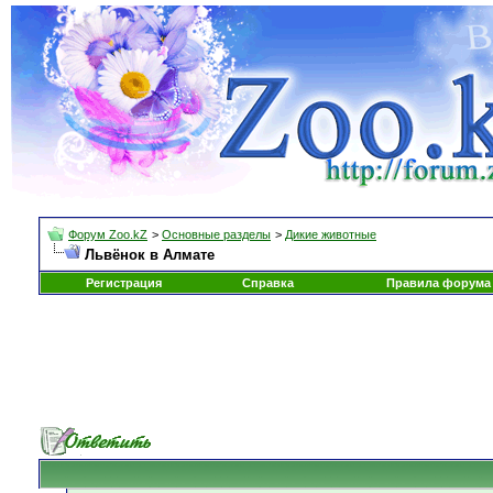
Форум Zoo.kZ
>
Основные разделы
>
Дикие животные
Львёнок в Алмате
Регистрация
Справка
Правила форума