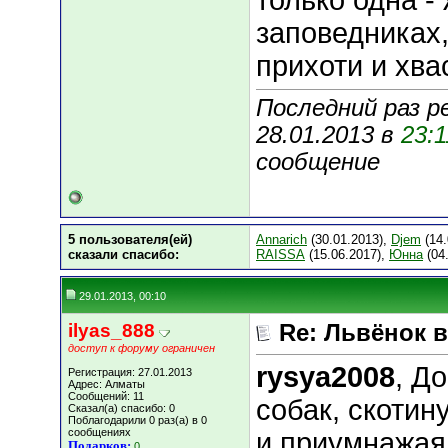
только одна - 
заповедниках,
прихоти и хва
Последний раз р
28.01.2013 в
23:1
сообщение
5 пользователя(ей)
Annarich
(30.01.2013),
Djem
(14.
сказали cпасибо:
RAISSA
(15.06.2017),
Юнна
(04
29.01.2013, 00:10
ilyas_888
Re: Львёнок 
доступ к форуму ограничен
rysya2008
, Д
Регистрация: 27.01.2013
Адрес: Алматы
Сообщений: 11
собак, скотин
Сказал(а) спасибо: 0
Поблагодарили 0 раз(а) в 0
сообщениях
и приумнажая
Подарков:
0