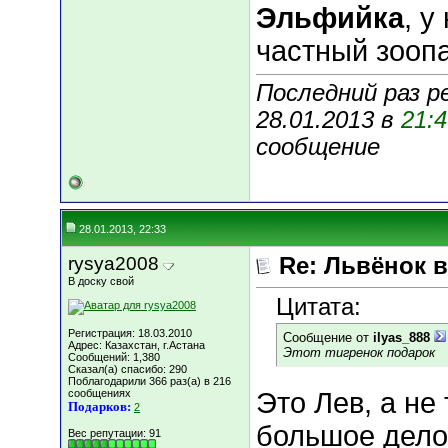
Эльфийка
, у
частный зооп
Последний раз р
28.01.2013 в
21:
сообщение
28.01.2013, 22:33
rysya2008
Re: Львёнок 
В доску свой
Цитата:
Регистрация: 18.03.2010
Сообщение от
ilyas_888
Адрес: Казахстан, г.Астана
Этот тигренок подарок
Сообщений: 1,380
Сказал(а) спасибо: 290
Поблагодарили 366 раз(а) в 216
сообщениях
Это Лев, а не
Подарков:
2
большое дело,
Вес репутации:
91