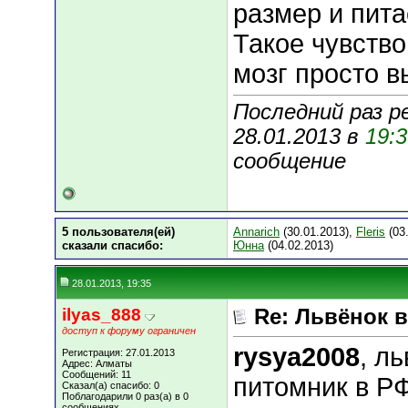
размер и пита
Такое чувство
мозг просто в
Последний раз р
28.01.2013 в
19:
сообщение
5 пользователя(ей)
Annarich
(30.01.2013),
Fleris
(03
сказали cпасибо:
Юнна
(04.02.2013)
28.01.2013, 19:35
ilyas_888
Re: Львёнок 
доступ к форуму ограничен
rysya2008
, л
Регистрация: 27.01.2013
Адрес: Алматы
Сообщений: 11
питомник в РФ
Сказал(а) спасибо: 0
Поблагодарили 0 раз(а) в 0
сообщениях