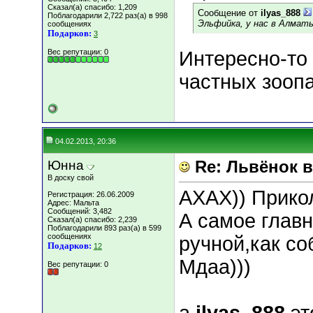
Сказал(а) спасибо: 1,209
Сообщение от
ilyas_888
Поблагодарили 2,722 раз(а) в 998
Эльфийка, у нас в Алмат
сообщениях
Подарков:
3
Вес репутации:
0
Интересно-то 
частных зооп
04.02.2013, 20:36
Юнна
Re: Львёнок 
В доску свой
АХАХ)) Прико
Регистрация: 26.06.2009
Адрес: Мальта
Сообщений: 3,482
А самое глав
Сказал(а) спасибо: 2,239
Поблагодарили 893 раз(а) в 599
сообщениях
ручной,как со
Подарков:
12
Мдаа)))
Вес репутации:
0