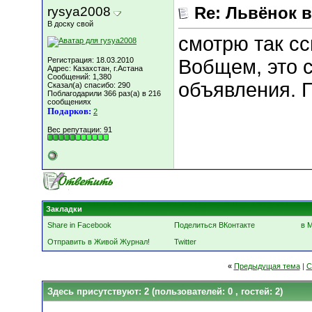
rysya2008
Re: Львёнок 
В доску свой
смотрю так сс
Регистрация: 18.03.2010
Вобщем, это с
Адрес: Казахстан, г.Астана
Сообщений: 1,380
объявления. 
Сказал(а) спасибо: 290
Поблагодарили 366 раз(а) в 216
сообщениях
Подарков:
2
Вес репутации:
91
Закладки
Share in Facebook
Поделиться ВКонтакте
в 
Отправить в Живой Журнал!
Twitter
«
Предыдущая тема
|
С
Здесь присутствуют: 2
(пользователей: 0 , гостей: 2)