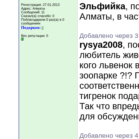
Эльфийка
, п
Регистрация: 27.01.2013
Адрес: Алматы
Сообщений: 11
Алматы, в час
Сказал(а) спасибо: 0
Поблагодарили 0 раз(а) в 0
сообщениях
Подарков:
0
Добавлено через 3
Вес репутации:
0
rysya2008
, п
любитель жив
кого львенок 
зоопарке ?!? 
соответственн
тигренок под
Так что впред
для обсужден
Добавлено через 4