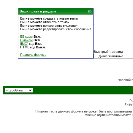
Ваши права в разделе
Вы
не можете
создавать новые темы
Вы
не можете
отвечать в темах
Вы
не можете
прикреплять вложения
Вы
не можете
редактировать свои сообщения
BB коды
Вкл.
Смайлы
Вкл.
[IMG]
код
Вкл.
HTML код
Выкл.
Быстрый переход
Правила форума
Часовой 
Po
Copyr
Никакая часть данного форума не может быть воспроизведена 
Мнение администрации может н