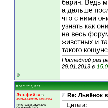
барин. Ведь м
а дальше посл
что с ними он
узнать как они
на весь форум
животных и та
такого кощунс
Последний раз р
29.01.2013 в
15:
30.01.2013, 17:27
Эльфийка
Re: Львёнок 
доступ к форуму ограничен
Цитата:
Регистрация: 23.10.2007
Сообщений: 3,404