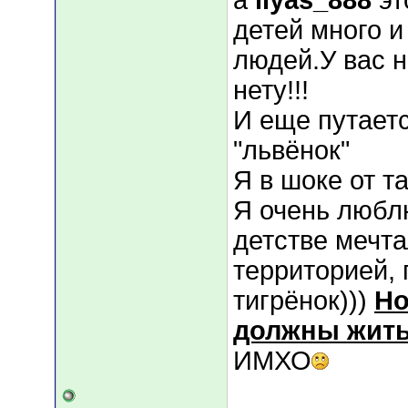
а
ilyas_888
эт
детей много 
людей.У вас н
нету!!!
И еще путаетс
"львёнок"
Я в шоке от т
Я очень любл
детстве мечт
территорией,
тигрёнок)))
Но
должны жить 
ИМХО