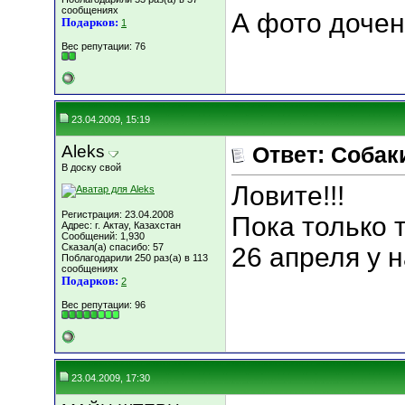
сообщениях
А фото дочен
Подарков:
1
Вес репутации:
76
23.04.2009, 15:19
Aleks
Ответ: Собаки
В доску свой
Ловите!!!
Регистрация: 23.04.2008
Пока только 
Адрес: г. Актау, Казахстан
Сообщений: 1,930
Сказал(а) спасибо: 57
26 апреля у 
Поблагодарили 250 раз(а) в 113
сообщениях
Подарков:
2
Вес репутации:
96
23.04.2009, 17:30