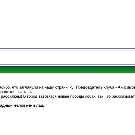
пасибо, что заглянули на нашу страничку! Председатель клуба - Анисим
ородская выставка.
 расскажем) В город завозятся новые породы собак, так что рассказыват
садный человечий лай.."