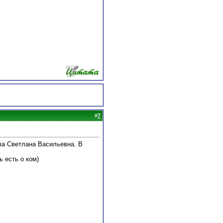
#
7
ова Светлана Васильевна. В
ь есть о ком)