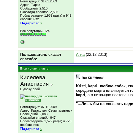
Регистрация: 31.01.2009
Адрес: Тараз
Сообщений: 2,510
Сказал(а) спасибо: 2,595
Поблагодарили 1,989 раз(а) в 949
сообщениях
Подарков:
6
Вес репутации:
124
Пользователь сказал
Анка
(22.12.2013)
cпасибо:
20.12.2013, 10:58
Киселёва
Re: КЦ "Ника"
Анастасия
Kristi
,
kapri
,
люблю собак
, с
В доску свой
середине марта планируется г
kapri
, а о питомцах постепенно
__________________
"...Лишь бы не слышать над
Регистрация: 07.11.2009
Адрес: Казахстан, Семипалатинск
Сообщений: 2,083
Сказал(а) спасибо: 947
Поблагодарили 1,572 раз(а) в 723
сообщениях
Подарков:
6