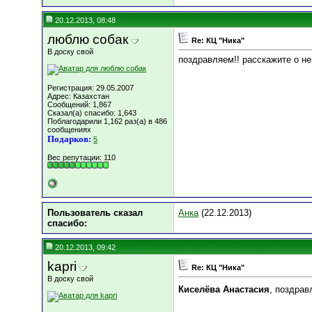
20.12.2013, 08:48
люблю собак
Re: КЦ "Ника"
В доску свой
поздравляем!! расскажите о не
Регистрация: 29.05.2007
Адрес: Казахстан
Сообщений: 1,867
Сказал(а) спасибо: 1,643
Поблагодарили 1,162 раз(а) в 486
сообщениях
Подарков:
5
Вес репутации:
110
Пользователь сказал
Анка
(22.12.2013)
cпасибо:
20.12.2013, 09:42
kapri
Re: КЦ "Ника"
В доску свой
Киселёва Анастасия
, поздрав