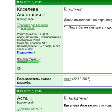
19.12.2013, 22:43
Киселёва
КЦ "Ника"
Анастасия
В доску свой
Добро пожаловать на страничк
__________________
"...Лишь бы не слышать над
Регистрация: 07.11.2009
Адрес: Казахстан, Семипалатинск
Сообщений: 2,083
Сказал(а) спасибо: 947
Поблагодарили 1,572 раз(а) в 723
сообщениях
Подарков:
6
Вес репутации:
121
Пользователь сказал
Анка
(22.12.2013)
cпасибо:
19.12.2013, 22:49
Аста
Re: КЦ "Ника"
В доску свой
Киселёва Анастасия
, это нов