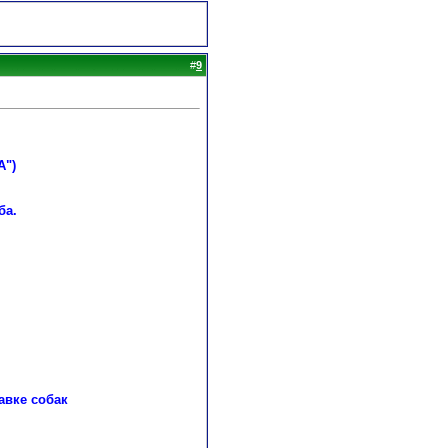
#
9
А")
ба.
авке собак