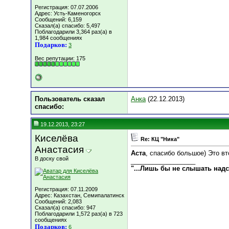
Регистрация: 07.07.2006
Адрес: Усть-Каменогорск
Сообщений: 6,159
Сказал(а) спасибо: 5,497
Поблагодарили 3,364 раз(а) в
1,984 сообщениях
Подарков:
3
Вес репутации:
175
Пользователь сказал
Анка
(22.12.2013)
cпасибо:
19.12.2013, 23:27
Киселёва
Re: КЦ "Ника"
Анастасия
Аста
, спасибо большое) Это вт
В доску свой
__________________
"...Лишь бы не слышать над
Регистрация: 07.11.2009
Адрес: Казахстан, Семипалатинск
Сообщений: 2,083
Сказал(а) спасибо: 947
Поблагодарили 1,572 раз(а) в 723
сообщениях
Подарков:
6