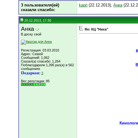
3 пользователя(ей)
kapri
(22.12.2013),
Анка
(22.12.
сказали cпасибо:
20.12.2013, 17:30
Анка
Re: КЦ "Ника"
В доску свой
Регистрация: 03.03.2010
К
Адрес: Семей
Сообщений: 1,062
Сказал(а) спасибо: 1,264
В
Поблагодарили 1,395 раз(а) в 562
сообщениях
Подарков:
3
Вес репутации:
85
Кинологи