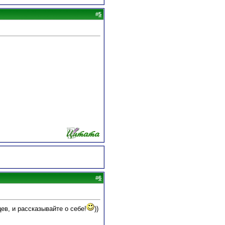
#
5
#
6
ев, и рассказывайте о себе!
))