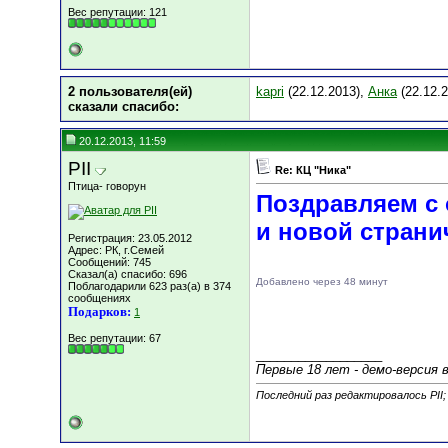
Вес репутации:
121
2 пользователя(ей)
kapri
(22.12.2013),
Анка
(22.12.2
сказали cпасибо:
20.12.2013, 11:59
PII
Re: КЦ "Ника"
Птица- говорун
Поздравляем с 
и новой странич
Регистрация: 23.05.2012
Адрес: РК, г.Семей
Сообщений: 745
Сказал(а) спасибо: 696
Добавлено через 48 минут
Поблагодарили 623 раз(а) в 374
сообщениях
Подарков:
1
Вес репутации:
67
__________________
Первые 18 лет - демо-версия 
Последний раз редактировалось PII;