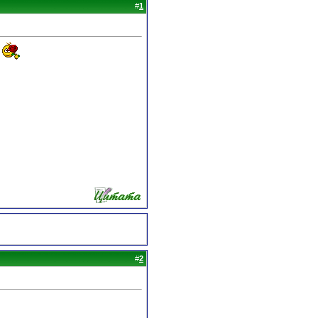
#
1
!
#
2