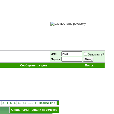
Имя
Запомнить?
Пароль
Сообщения за день
Поиск
2
3
4
5
6
11
51
101
>
Последняя
»
Опции темы
Опции просмотра