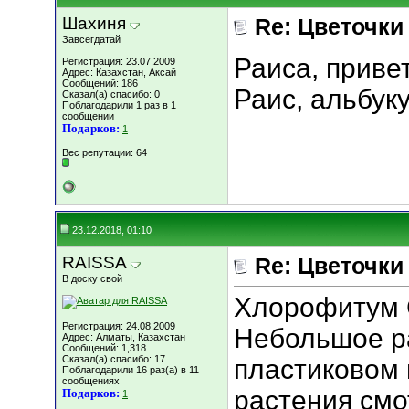
Шахиня
Re: Цветочки
Завсегдатай
Раиса, приве
Регистрация: 23.07.2009
Адрес: Казахстан, Аксай
Сообщений: 186
Раис, альбук
Сказал(а) спасибо: 0
Поблагодарили 1 раз в 1
сообщении
Подарков:
1
Вес репутации:
64
23.12.2018, 01:10
RAISSA
Re: Цветочки
В доску свой
Хлорофитум G
Регистрация: 24.08.2009
Небольшое р
Адрес: Алматы, Казахстан
Сообщений: 1,318
Сказал(а) спасибо: 17
пластиковом 
Поблагодарили 16 раз(а) в 11
сообщениях
растения смо
Подарков:
1