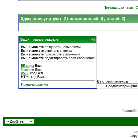
«
Предыдущая тема
|
С
Здесь присутствуют: 2
(пользователей: 0 , гостей: 2)
Ваши права в разделе
Вы
не можете
создавать новые темы
Вы
не можете
отвечать в темах
Вы
не можете
прикреплять вложения
Вы
не можете
редактировать свои сообщения
BB коды
Вкл.
Смайлы
Вкл.
[IMG]
код
Вкл.
HTML код
Выкл.
Быстрый переход
Правила форума
Часовой 
Po
Copyr