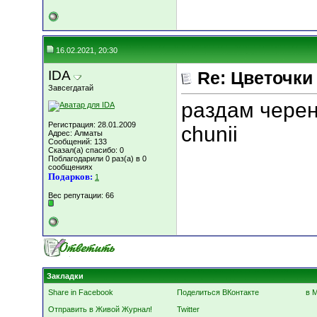
16.02.2021, 20:30
IDA
Re: Цветочки
Завсегдатай
раздам черен
Регистрация: 28.01.2009
chunii
Адрес: Алматы
Сообщений: 133
Сказал(а) спасибо: 0
Поблагодарили 0 раз(а) в 0
сообщениях
Подарков:
1
Вес репутации:
66
Закладки
Share in Facebook
Поделиться ВКонтакте
в 
Отправить в Живой Журнал!
Twitter