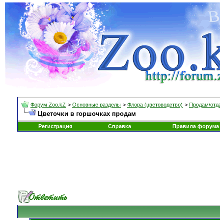
Форум Zoo.kZ
>
Основные разделы
>
Флора (цветоводство)
>
Продам\отд
Цветочки в горшочках продам
Регистрация
Справка
Правила форума