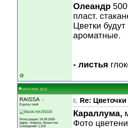
Олеандр
500
пласт. стакан
Цветки будут
ароматные.
- листья
глок
04.07.2018, 22:11
RAISSA
Re: Цветочки
В доску свой
Караллума,
м
Регистрация: 24.08.2009
Фото цветени
Адрес: Алматы, Казахстан
Сообщений: 1,318