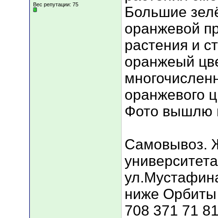
Вес репутации:
75
Большие зелё
оранжевой п
растения и с
оранжеый цве
многочисленн
оранжевого ц
Фото вышлю 
Самовывоз. Ж
университета
ул.Мустафина
ниже Орбиты 
708 371 71 81