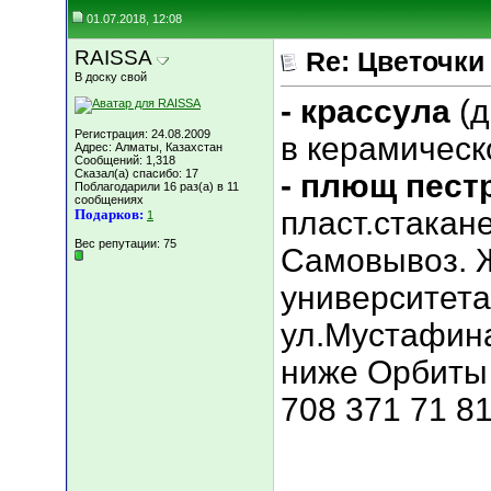
01.07.2018, 12:08
RAISSA
Re: Цветочки
В доску свой
- крассула
(
Регистрация: 24.08.2009
в керамическ
Адрес: Алматы, Казахстан
Сообщений: 1,318
Сказал(а) спасибо: 17
- плющ пес
Поблагодарили 16 раз(а) в 11
сообщениях
пласт.стакан
Подарков:
1
Вес репутации:
75
Самовывоз. Ж
университета
ул.Мустафина
ниже Орбиты 
708 371 71 81