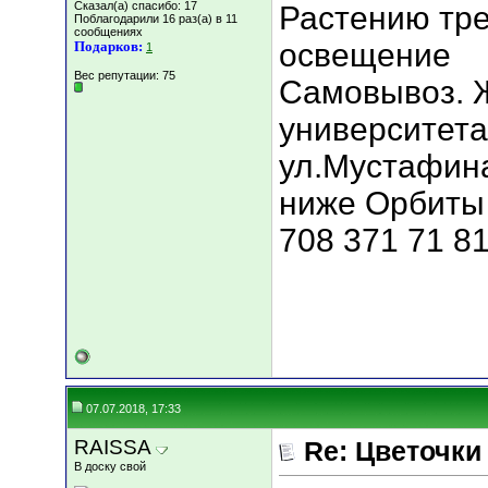
Сказал(а) спасибо: 17
Растению тре
Поблагодарили 16 раз(а) в 11
сообщениях
освещение
Подарков:
1
Вес репутации:
75
Самовывоз. Ж
университета
ул.Мустафина
ниже Орбиты 
708 371 71 81
07.07.2018, 17:33
RAISSA
Re: Цветочки
В доску свой