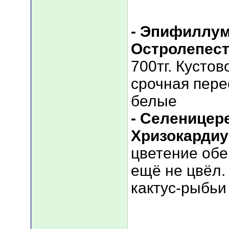
- Эпифиллу
Остролепес
700тг. Кусто
срочная пере
белые
- Cеленицер
Хризокарди
цветение об
ещё не цвёл.
кактус-рыбьи 