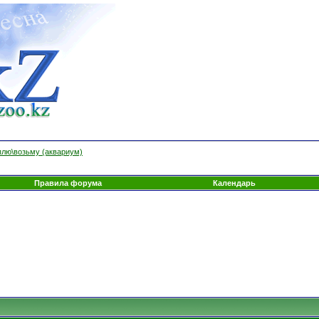
плю\возьму (аквариум)
Правила форума
Календарь