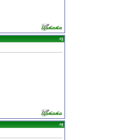
#
3
#
4