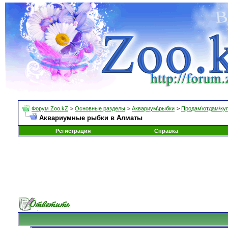
Форум Zoo.kZ
>
Основные разделы
>
Аквариум\рыбки
>
Продам\отдам\ку
Аквариумные рыбки в Алматы
Регистрация
Справка