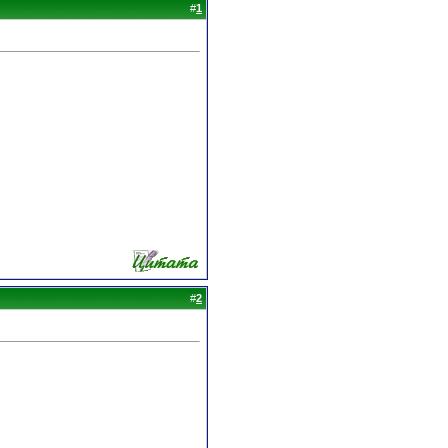
#
1
#
2