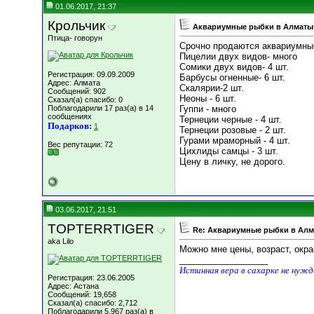
01.06.2017, 21:37
Крольчик
Аквариумные рыбки в Алматы
Птица- говорун
Срочно продаются аквариумны
Пицелии двух видов- много
Сомики двух видов- 4 шт.
Регистрация: 09.09.2009
Барбусы огненные- 6 шт.
Адрес: Алмата
Скалярии-2 шт.
Сообщений: 902
Неоны - 6 шт.
Сказал(а) спасибо: 0
Поблагодарили 17 раз(а) в 14
Гуппи - много
сообщениях
Тернеции черные - 4 шт.
Подарков:
1
Тернеции розовые - 2 шт.
Гурами мраморный - 4 шт.
Вес репутации:
72
Цихлиды самцы - 3 шт.
Цену в личку, не дорого.
03.06.2017, 21:51
TOPTERRTIGER
Re: Аквариумные рыбки в Ал
aka Lilo
Можно мне цены, возраст, окра
__________________
Истинная вера в сахарке не нуж
Регистрация: 23.06.2005
Адрес: Астана
Сообщений: 19,658
Сказал(а) спасибо: 2,712
Поблагодарили 5,967 раз(а) в