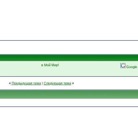
в Мой Мир!
Google
«
Предыдущая тема
|
Следующая тема
»