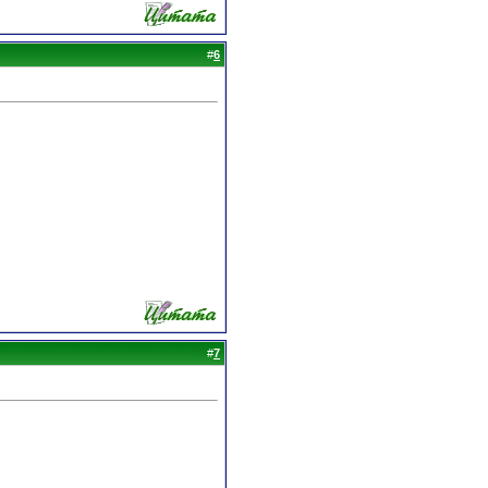
#
6
#
7