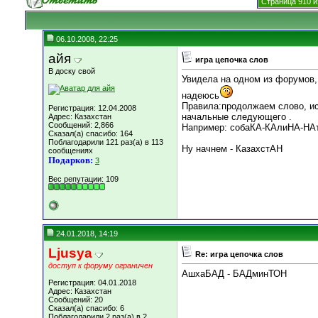
Страница 910 и
06.10.2008, 22:25
айя
игра цепочка слов
В доску свой
Увидела на одном из форумов,
надеюсь
Правила:продолжаем слово, ис
Регистрация: 12.04.2008
начальные следующего .
Адрес: Казахстан
Сообщений: 2,866
Например: собаКА-КАлиНА-НАтю
Сказал(а) спасибо: 164
Поблагодарили 121 раз(а) в 113
Ну начнем - КазахстАН
сообщениях
Подарков:
3
Вес репутации:
109
24.01.2018, 14:19
Ljusya
Re: игра цепочка слов
доступ к форуму ограничен
АшхаБАД - БАДминТОН
Регистрация: 04.01.2018
Адрес: Казахстан
Сообщений: 20
Сказал(а) спасибо: 6
Поблагодарили 2 раз(а) в 2