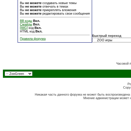
Вы
не можете
создавать новые темы
Вы
не можете
отвечать в темах
Вы
не можете
прикреплять вложения
Вы
не можете
редактировать свои сообщения
BB коды
Вкл.
Смайлы
Вкл.
[IMG]
код
Вкл.
HTML код
Вкл.
Быстрый переход
Правила форума
Часовой 
Po
Copyr
Никакая часть данного форума не может быть воспроизведена 
Мнение администрации может н