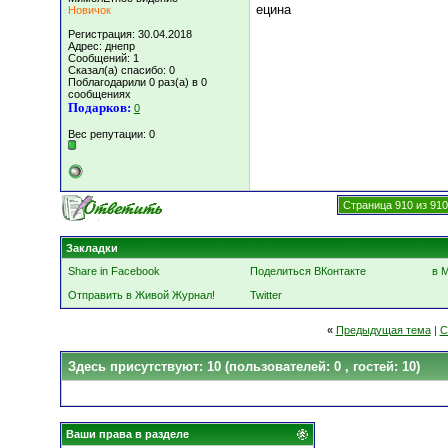
ецина
Новичок
Регистрация: 30.04.2018
Адрес: днепр
Сообщений: 1
Сказал(а) спасибо: 0
Поблагодарили 0 раз(а) в 0
сообщениях
Подарков:
0
Вес репутации:
0
Страница 910 из 910
Закладки
Share in Facebook
Поделиться ВКонтакте
в 
Отправить в Живой Журнал!
Twitter
«
Предыдущая тема
|
С
Здесь присутствуют: 10
(пользователей: 0 , гостей: 10)
Ваши права в разделе