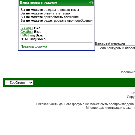
Ваши права в разделе
Вы
не можете
создавать новые темы
Вы
не можете
отвечать в темах
Вы
не можете
прикреплять вложения
Вы
не можете
редактировать свои сообщения
BB коды
Вкл.
Смайлы
Вкл.
[IMG]
код
Вкл.
HTML код
Выкл.
Быстрый переход
Правила форума
Часовой 
Po
Copyr
Никакая часть данного форума не может быть воспроизведена 
Мнение администрации может н