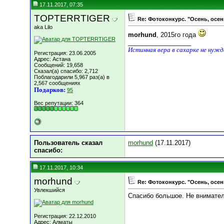
17.11.2017, 07:35
TOPTERRTIGER
Re: Фотоконкурс. "Осень, осен
aka Lilo
morhund
, 2015го года
__________________
Истинная вера в сахарке не нуж
Регистрация: 23.06.2005
Адрес: Астана
Сообщений: 19,658
Сказал(а) спасибо: 2,712
Поблагодарили 5,967 раз(а) в
2,567 сообщениях
Подарков:
95
Вес репутации:
364
Пользователь сказал
morhund
(17.11.2017)
cпасибо:
17.11.2017, 10:34
morhund
Re: Фотоконкурс. "Осень, осен
Увлекшийся
Спасибо большое. Не вниматель
Регистрация: 22.12.2010
Адрес: Алматы