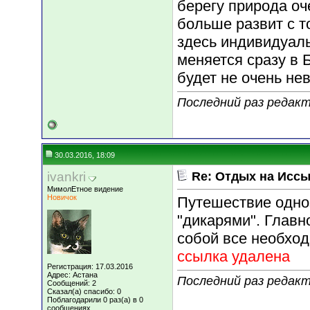
берегу природа оч
больше развит с т
здесь индивидуал
меняется сразу в 
будет не очень не
Последний раз редакти
30.03.2016, 18:09
ivankri
Re: Отдых на Иссы
МимолЕтное видение
Новичок
Путешествие одно
"дикарями". Главн
собой все необхо
ссылка удалена
Регистрация: 17.03.2016
Адрес: Астана
Последний раз редакт
Сообщений: 2
Сказал(а) спасибо: 0
Поблагодарили 0 раз(а) в 0
сообщениях