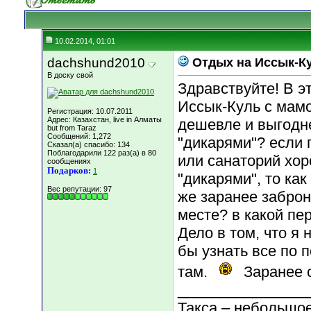
10.02.2014, 01:01
dachshund2010
Отдых на Иссык-К
В доску свой
Здравствуйте! В э
Иссык-Куль с мамо
Регистрация: 10.07.2011
Адрес: Казахстан, live in Алматы
дешевле и выгодне
but from Taraz
Сообщений: 1,272
"дикарями"? если п
Сказал(а) спасибо: 134
Поблагодарили 122 раз(а) в 80
или санаторий хор
сообщениях
Подарков:
1
"дикарями", то как
Вес репутации:
97
же заранее заброн
месте? в какой пе
Дело в том, что я 
бы узнать все по 
там.
Заранее 
________________
Такса – небольшое