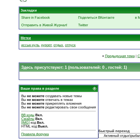
Закладки
Share in Facebook
Поделиться ВКонтакте
в 
Отправить в Живой Журнал!
Twitter
Метки
иссык-куль
,
курорт
,
отдых
,
отпуск
«
Предыдущая тема
|
С
Здесь присутствуют: 1
(пользователей: 0 , гостей: 1)
Ваши права в разделе
Вы
не можете
создавать новые темы
Вы
не можете
отвечать в темах
Вы
не можете
прикреплять вложения
Вы
не можете
редактировать свои сообщения
BB коды
Вкл.
Смайлы
Вкл.
[IMG]
код
Вкл.
HTML код
Выкл.
Быстрый переход
Правила форума