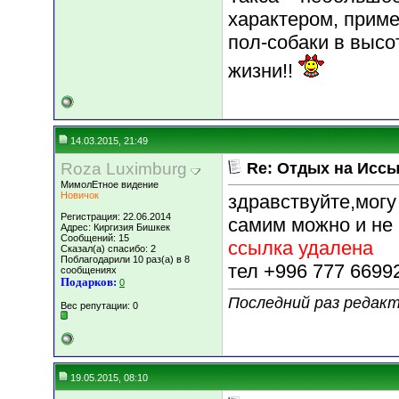
характером, приме
пол-собаки в высо
жизни!!
14.03.2015, 21:49
Roza Luximburg
Re: Отдых на Иссы
МимолЕтное видение
Новичок
здравствуйте,могу
Регистрация: 22.06.2014
самим можно и не
Адрес: Киргизия Бишкек
Сообщений: 15
ссылка удалена
Сказал(а) спасибо: 2
Поблагодарили 10 раз(а) в 8
тел +996 777 6699
сообщениях
Подарков:
0
Последний раз редакт
Вес репутации:
0
19.05.2015, 08:10