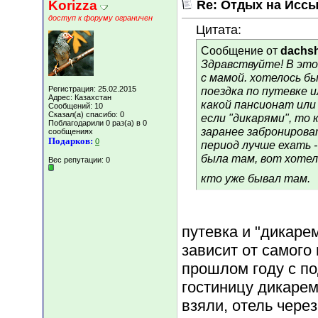
Korizza
Re: Отдых на Иссы
доступ к форуму ограничен
Цитата:
Сообщение от
dachs
Здравствуйте! В это
с мамой. хотелось бы
Регистрация: 25.02.2015
поездка по путевке и
Адрес: Казахстан
какой пансионат или
Сообщений: 10
Сказал(а) спасибо: 0
если "дикарями", то 
Поблагодарили 0 раз(а) в 0
заранее забронироват
сообщениях
Подарков:
0
период лучше ехать -
была там, вот хотел
Вес репутации:
0
кто уже бывал там.
путевка и "дикарем
зависит от самого
прошлом году с по
гостиницу дикарем
взяли, отель чере