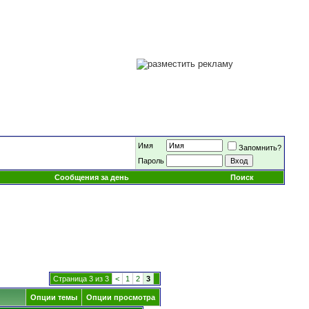
Имя
Запомнить?
Пароль
Сообщения за день
Поиск
Страница 3 из 3
<
1
2
3
Опции темы
Опции просмотра