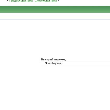
«
Предыдущая тема
|
Следующая тема
»
Быстрый переход