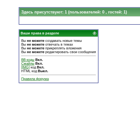
Здесь присутствуют: 1
(пользователей: 0 , гостей: 1)
Ваши права в разделе
Вы
не можете
создавать новые темы
Вы
не можете
отвечать в темах
Вы
не можете
прикреплять вложения
Вы
не можете
редактировать свои сообщения
BB коды
Вкл.
Смайлы
Вкл.
[IMG]
код
Вкл.
HTML код
Выкл.
Правила форума