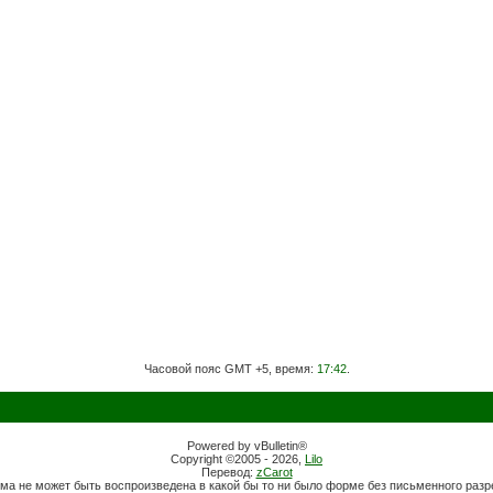
Часовой пояс GMT +5, время:
17:42
.
Powered by vBulletin®
Copyright ©2005 - 2026,
Lilo
Перевод:
zCarot
ма не может быть воспроизведена в какой бы то ни было форме без письменного раз