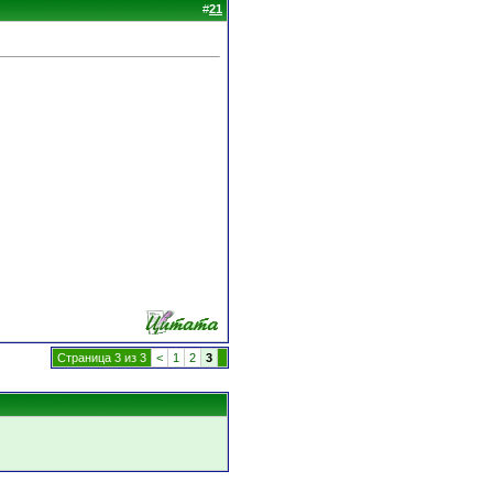
#
21
Страница 3 из 3
<
1
2
3