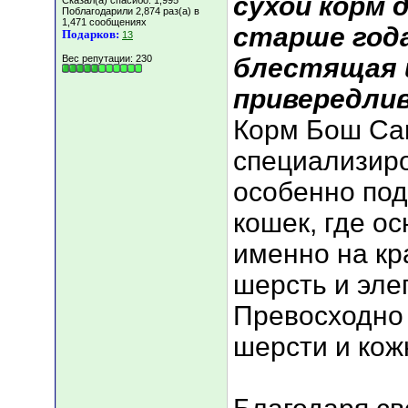
сухой корм 
Сказал(а) спасибо: 1,995
Поблагодарили 2,874 раз(а) в
1,471 сообщениях
старше года
Подарков:
13
Вес репутации:
230
блестящая 
привередли
Корм Бош Са
специализир
особенно под
кошек, где о
именно на к
шерсть и эле
Превосходно 
шерсти и кож