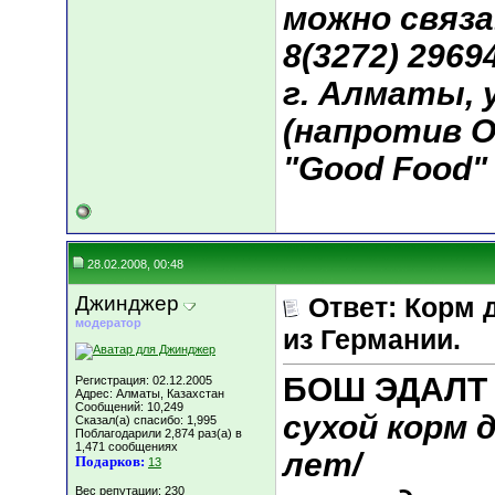
можно связа
8(3272) 29694
г. Алматы, у
(напротив О
"Good Food"
28.02.2008, 00:48
Джинджер
Ответ: Корм 
модератор
из Германии.
БОШ ЭДАЛТ
Регистрация: 02.12.2005
Адрес: Алматы, Казахстан
Сообщений: 10,249
сухой корм д
Сказал(а) спасибо: 1,995
Поблагодарили 2,874 раз(а) в
1,471 сообщениях
лет/
Подарков:
13
Вес репутации:
230