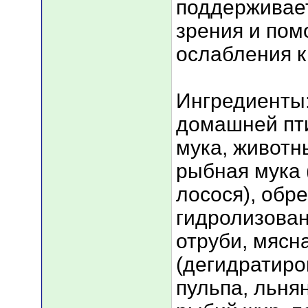
поддерживает
зрения и пом
ослабления к
Ингредиенты:
домашней пт
мука, животн
рыбная мука 
лосося), обр
гидролизован
отруби, мясн
(дегидратиро
пульпа, льня