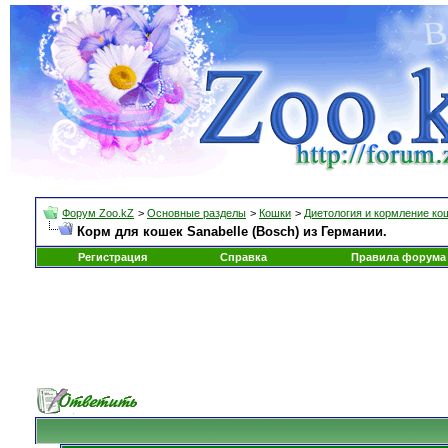
Форум Zoo.kZ
>
Основные разделы
>
Кошки
>
Диетология и кормление ко
Корм для кошек Sanabelle (Bosch) из Германии.
Регистрация
Справка
Правила форума