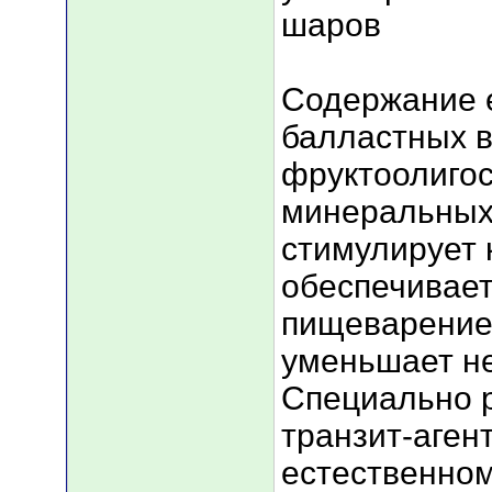
шаров
Содержание 
балластных 
фруктоолиго
минеральных
стимулирует 
обеспечивае
пищеварение 
уменьшает не
Специально 
транзит-аген
естественно