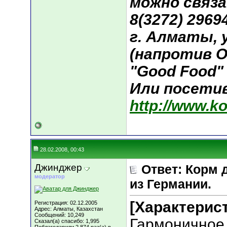
можно связа
8(3272) 29694
г. Алматы, у
(напротив О
"Good Food"
Или посети
http://www.k
28.02.2008, 00:43
Джинджер
Ответ: Корм 
модератор
из Германии.
[Характерис
Регистрация: 02.12.2005
Адрес: Алматы, Казахстан
Сообщений: 10,249
Гармоничное 
Сказал(а) спасибо: 1,995