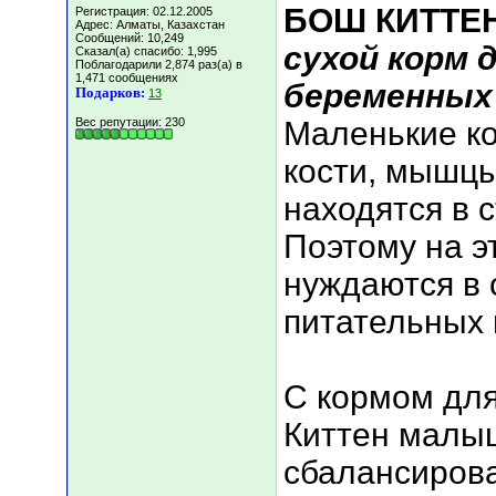
БОШ КИТТЕН
Регистрация: 02.12.2005
Адрес: Алматы, Казахстан
Сообщений: 10,249
сухой корм 
Сказал(а) спасибо: 1,995
Поблагодарили 2,874 раз(а) в
1,471 сообщениях
беременных
Подарков:
13
Вес репутации:
230
Маленькие ко
кости, мышцы
находятся в 
Поэтому на э
нуждаются в
питательных
С кормом для
Киттен малы
сбалансиров