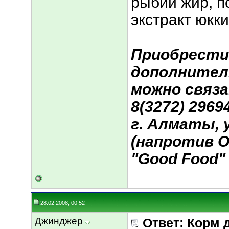
рыбий жир, п
экстракт юкки
Приобрести
дополнител
можно связа
8(3272) 29694
г. Алматы, у
(напротив О
"Good Food"
28.02.2008, 00:52
Джинджер
Ответ: Корм 