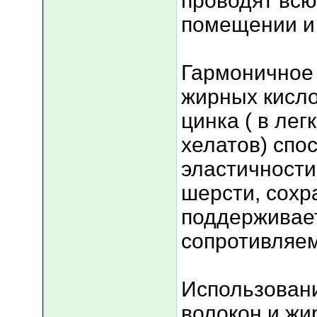
проводят всю
помещении и
Гармоничное 
жирных кисло
цинка ( в ле
хелатов) спо
эластичности
шерсти, сохр
поддерживае
сопротивляем
Использован
волокон и жи