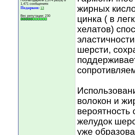
Поблагодарили 2,874 раз(а) в
1,471 сообщениях
жирных кисло
Подарков:
13
Вес репутации:
230
цинка ( в ле
хелатов) спо
эластичности
шерсти, сохр
поддерживае
сопротивляем
Использован
волокон и жи
вероятность 
желудок шерс
уже образов