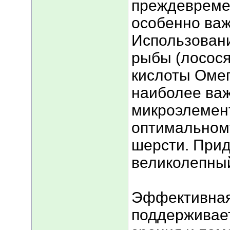
преждевремен
особенно ва
Использован
рыбы (лосося
кислоты Омег
наиболее ва
микроэлемент
оптимальном
шерсти. Прид
великолепный
Эффективная
поддерживает