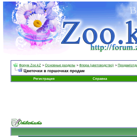
Форум Zoo.kZ
>
Основные разделы
>
Флора (цветоводство)
>
Продам\отд
Цветочки в горшочках продам
Регистрация
Справка