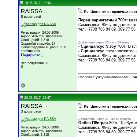
19.08.2017, 22:43
RAISSA
Re: Цветочки в горшочках про
В доску свой
Перец вариегатный
700тг цвет
Самовывоз. Живу не далеко от
тел.+7708 705 84 89, 309 77 56
Регистрация: 24.08.2009
Адрес: Алматы, Казахстан
Сообщений: 1,318
Добавлено через 23 часа 59 минут
Сказал(а) спасибо: 17
- Сциндапсус N'Joy
700тг В пл
Поблагодарили 16 раз(а) в 11
- Сциндапсус
предположитель
сообщениях
Подарков:
1
Самовывоз. Живу не далеко от
тел.+7708 705 84 89, 309 77 56
Вес репутации:
75
Последний раз редактировалось RAI
20.08.2017, 22:47
RAISSA
Re: Цветочки в горшочках про
В доску свой
Добавлено через 21 час 43 минуты
Орбея Пёстрая
800тг Требуетс
Самовывоз. Живу не далеко от
Регистрация: 24.08.2009
Адрес: Алматы, Казахстан
тел.+7708 705 84 89, 309 77 56
Сообщений: 1,318