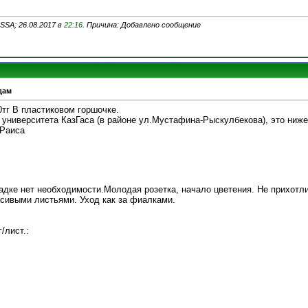
SSA; 26.08.2017 в
22:16
. Причина: Добавлено сообщение
дам
тг В пластиковом горшочке.
 университета КазГаса (в районе ул.Мустафина-Рыскулбекова), это ниж
 Раиса
адке нет необходимости.Молодая розетка, начало цветения. Не прихотл
сивыми листьями. Уход как за фиалками.
/лист.: