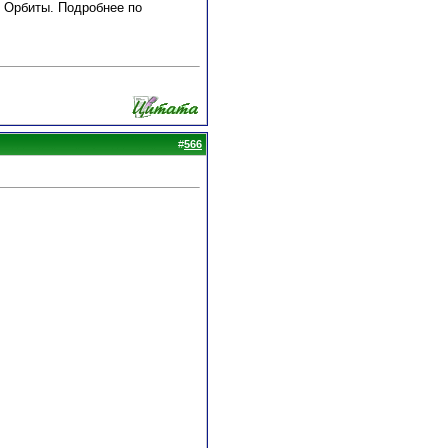
е Орбиты. Подробнее по
#
566