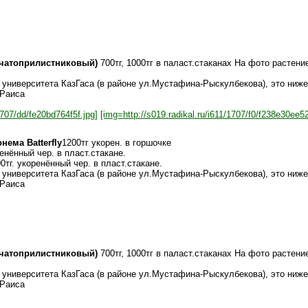
ьчатоприлистниковый)
700тг, 1000тг в паласт.стаканах На фото растение
 университета КазГаса (в районе ул.Мустафина-Рыскулбекова), это ниж
 Раиса
1707/dd/fe20bd764f5f.jpg]
[img=http://s019.radikal.ru/i611/1707/f0/f238e30ee52
онема Batterfly
1200тг укорен. в горшочке
енённый чер. в пласт.стакане.
0тг. укоренённый чер. в пласт.стакане.
 университета КазГаса (в районе ул.Мустафина-Рыскулбекова), это ниж
 Раиса
ьчатоприлистниковый)
700тг, 1000тг в паласт.стаканах На фото растение
 университета КазГаса (в районе ул.Мустафина-Рыскулбекова), это ниж
 Раиса