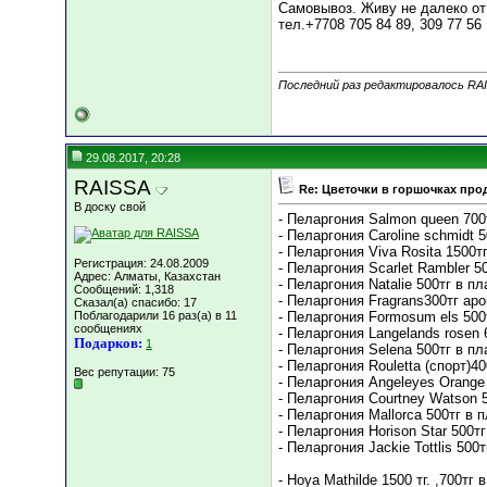
Самовывоз. Живу не далеко от
тел.+7708 705 84 89, 309 77 56
Последний раз редактировалось RAI
29.08.2017, 20:28
RAISSA
Re: Цветочки в горшочках про
В доску свой
- Пеларгония Salmon queen 700
- Пеларгония Caroline schmidt 
- Пеларгония Viva Rosita 1500т
Регистрация: 24.08.2009
- Пеларгония Scarlet Rambler 5
Адрес: Алматы, Казахстан
- Пеларгония Natalie 500тг в пл
Сообщений: 1,318
​- Пеларгония Fragrans300тг ар
Сказал(а) спасибо: 17
Поблагодарили 16 раз(а) в 11
- Пеларгония Formosum els 500
сообщениях
- Пеларгония Langelands rosen 
Подарков:
1
- Пеларгония Selena 500тг в пл
- Пеларгония Rouletta (спорт)40
Вес репутации:
75
- Пеларгония Angeleyes Orange 
- Пеларгония Courtney Watson 5
- Пеларгония Mallorca 500тг в 
- Пеларгония Horison Star 500тг
- Пеларгония Jackie Tottlis 500
- Hoya Mathilde 1500 тг. ,700тг