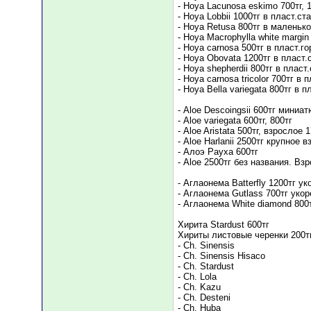
- Hoya Lacunosa eskimo 700тг, 
- Hoya Lobbii 1000тг в пласт.с
- Hoya Retusa 800тг в маленьк
- Hoya Macrophylla white margi
- Hoya carnosa 500тг в пласт.г
- Hoya Obovata 1200тг в пласт.
- Hoya shepherdii 800тг в плас
- Hoya carnosa tricolor 700тг в
- Hoya Bella variegata 800тг в 
- Aloe Descoingsii 600тг миниа
- Aloe variegata 600тг, 800тг
- Aloe Aristata 500тг, взрослое
- Aloe Harlanii 2500тг крупное 
- Алоэ Рауха 600тг
- Aloe 2500тг без названия. Вз
- Аглаонема Batterfly 1200тг ук
- Аглаонема Gutlass 700тг укор
- Аглаонема White diamond 800т
Хирита Stardust 600тг
Хириты листовые черенки 200тг
- Ch. Sinensis
- Ch. Sinensis Hisaco
- Ch. Stardust
- Ch. Lola
- Ch. Kazu
- Ch. Desteni
- Ch. Huba