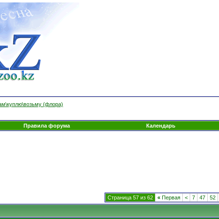
ам\куплю\возьму (флора)
Правила форума
Календарь
Страница 57 из 62
«
Первая
<
7
47
52