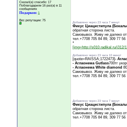
Сказал(а) спасибо: 17
Поблагодарили 16 раз(а) в 11
сообщениях
Подарков:
1
Вес репутации:
75
Добавлено через 23 часа 7 минут
Фикус Циацистипула (Бокал
обратная сторона листа.
Самовывоз. Живу не далеко от
тел.+7708 705 84 89, 309 77 56
*
[img=http://s010.radikal.ru/i312/
Добавлено через 23 часа 10 минут
[quote=RAISSA;1722473]
- Агла
- Аглаонема Gutlass
700тг укор
- Аглаонема White diamond
80
Самовывоз. Живу не далеко от
тел.+7708 705 84 89, 309 77 56
Добавлено через 23 часа 7 минут
Фикус Циацистипула (Бокал
обратная сторона листа.
Самовывоз. Живу не далеко от
тел.+7708 705 84 89, 309 77 56