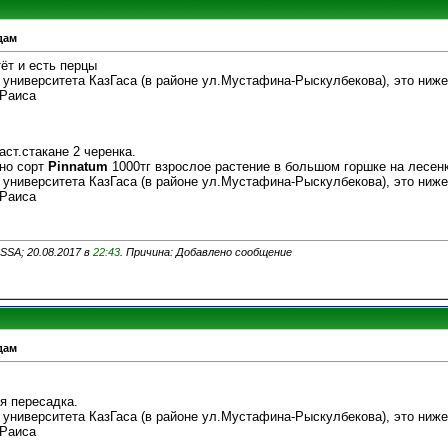
дам
ёт и есть перцы
 университета КазГаса (в районе ул.Мустафина-Рыскулбекова), это ниж
 Раиса
аст.стакане 2 черенка.
но сорт
Pinnatum
1000тг взрослое растение в большом горшке на лесен
 университета КазГаса (в районе ул.Мустафина-Рыскулбекова), это ниж
 Раиса
SSA; 20.08.2017 в
22:43
. Причина: Добавлено сообщение
дам
я пересадка.
 университета КазГаса (в районе ул.Мустафина-Рыскулбекова), это ниж
 Раиса