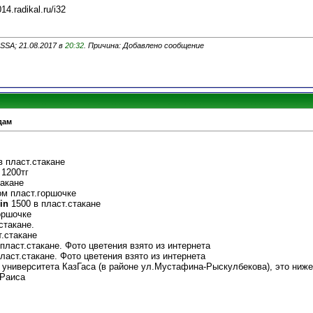
014.radikal.ru/i32
SSA; 21.08.2017 в
20:32
. Причина: Добавлено сообщение
дам
 в пласт.стакане
 1200тг
такане
ом пласт.горшочке
gin
1500 в пласт.стакане
оршочке
стакане.
т.стакане
 пласт.стакане. Фото цветения взято из интернета
пласт.стакане. Фото цветения взято из интернета
 университета КазГаса (в районе ул.Мустафина-Рыскулбекова), это ниж
 Раиса