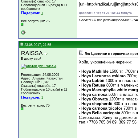
Сказал(а) спасибо: 17
[url=http://radikal.ru][img]http://s
Поблагодарили 16 раз(а) в 11
сообщениях
Подарков:
1
Добавлено через 21 час 44 минуты
Последний раз редактировалось RAI
Вес репутации:
75
23.08.2017, 21:55
RAISSA
Re: Цветочки в горшочках про
В доску свой
Хойи, укоренённые черенки:
- Hoya Mathilde
1500 тг. ,700тг
Регистрация: 24.08.2009
- Hoya Lacunosa eskimo
700тг,
Адрес: Алматы, Казахстан
- Hoya Lobbii
1000тг в пласт.с
Сообщений: 1,318
- Hoya Retusa
800тг в маленьк
Сказал(а) спасибо: 17
Поблагодарили 16 раз(а) в 11
- Hoya Macrophylla white mar
сообщениях
- Hoya carnosa
500тг в пласт.г
Подарков:
1
- Hoya Obovata
1200тг в пласт.
- Hoya shepherdii
800тг в плас
Вес репутации:
75
- Hoya carnosa tricolor
700тг в
- Hoya Bella variegata
800тг в 
Самовывоз. Живу не далеко от
тел.+7708 705 84 89, 309 77 56