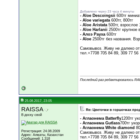
Добавлено через 23 часа 4 минуты
- Aloe Descoingsii
600тг миниа
- Aloe variegata
600тг, 800тг
- Aloe Aristata
500тг, взрослое 
- Aloe Harlanii
2500тг крупное 
- Алоэ Рауха
600тг
- Aloe
2500тг без названия. Вз
Самовывоз. Живу не далеко от
тел.+7708 705 84 89, 309 77 56
Последний раз редактировалось RAI
25.08.2017, 23:05
RAISSA
Re: Цветочки в горшочках про
В доску свой
- Аглаонема Batterfly
1200тг ук
- Аглаонема Gutlass
700тг укор
- Аглаонема White diamond
80
Регистрация: 24.08.2009
Самовывоз. Живу не далеко от
Адрес: Алматы, Казахстан
тел.+7708 705 84 89, 309 77 56
Сообщений: 1,318