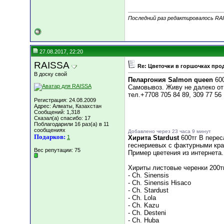
Последний раз редактировалось RAI
27.08.2017, 22:20
RAISSA
Re: Цветочки в горшочках про
В доску свой
Пеларгония Salmon queen
600
Самовывоз. Живу не далеко от
тел.+7708 705 84 89, 309 77 56
Регистрация: 24.08.2009
Адрес: Алматы, Казахстан
Сообщений: 1,318
Сказал(а) спасибо: 17
Поблагодарили 16 раз(а) в 11
сообщениях
Добавлено через 23 часа 9 минут
Подарков:
1
Хирита Stardust
600тг В перес
геснериевых с фактурными кра
Вес репутации:
75
Пример цветения из интернета.
Хириты листовые черенки 200тг
- Ch. Sinensis
- Ch. Sinensis Hisaco
- Ch. Stardust
- Ch. Lola
- Ch. Kazu
- Ch. Desteni
- Ch. Huba