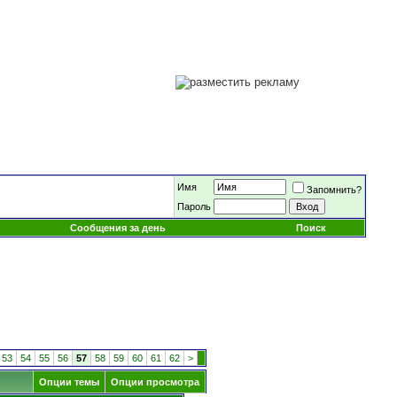
Имя
Запомнить?
Пароль
Сообщения за день
Поиск
53
54
55
56
57
58
59
60
61
62
>
Опции темы
Опции просмотра