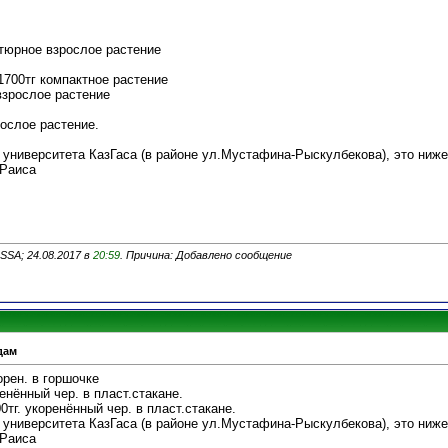
тюрное взрослое растение
1700тг компактное растение
взрослое растение
рослое растение.
 университета КазГаса (в районе ул.Мустафина-Рыскулбекова), это ниж
 Раиса
SSA; 24.08.2017 в
20:59
. Причина: Добавлено сообщение
дам
орен. в горшочке
енённый чер. в пласт.стакане.
0тг. укоренённый чер. в пласт.стакане.
 университета КазГаса (в районе ул.Мустафина-Рыскулбекова), это ниж
 Раиса