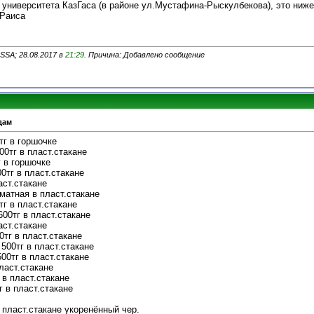
 университета КазГаса (в районе ул.Мустафина-Рыскулбекова), это ниж
 Раиса
SSA; 28.08.2017 в
21:29
. Причина: Добавлено сообщение
дам
тг в горшочке
500тг в пласт.стакане
г в горшочке
00тг в пласт.стакане
аст.стакане
оматная в пласт.стакане
тг в пласт.стакане
600тг в пласт.стакане
аст.стакане
0тг в пласт.стакане
500тг в пласт.стакане
00тг в пласт.стакане
пласт.стакане
 в пласт.стакане
тг в пласт.стакане
 в пласт.стакане укоренённый чер.