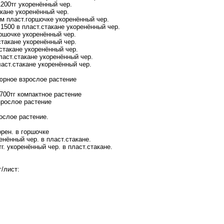
1200тг укоренённый чер.
такане укоренённый чер.
ом пласт.горшочке укоренённый чер.
n 1500 в пласт.стакане укоренённый чер.
оршочке укоренённый чер.
стакане укоренённый чер.
т.стакане укоренённый чер.
 пласт.стакане укоренённый чер.
пласт.стакане укоренённый чер.
тюрное взрослое растение
 1700тг компактное растение
взрослое растение
рослое растение.
орен. в горшочке
енённый чер. в пласт.стакане.
г. укоренённый чер. в пласт.стакане.
/лист: