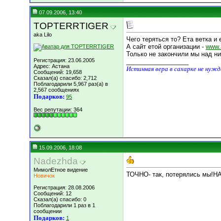
07.09.2006, 13:40
TOPTERRTIGER
aka Lilo
Чего теряться то? Ета ветка 
А сайт етой организации -
www.
Только не закончили мы над ним
Регистрация: 23.06.2005
__________________
Адрес: Астана
Истинная вера в сахарке не нуж
Сообщений: 19,658
Сказал(а) спасибо: 2,712
Поблагодарили 5,967 раз(а) в
2,567 сообщениях
Подарков:
95
Вес репутации:
364
15.09.2006, 18:08
Nadezhda
МимолЕтное видение
ТОЧНО- так, потерялись мы!Н
Новичок
Регистрация: 28.08.2006
Сообщений: 12
Сказал(а) спасибо: 0
Поблагодарили 1 раз в 1
сообщении
Подарков:
1