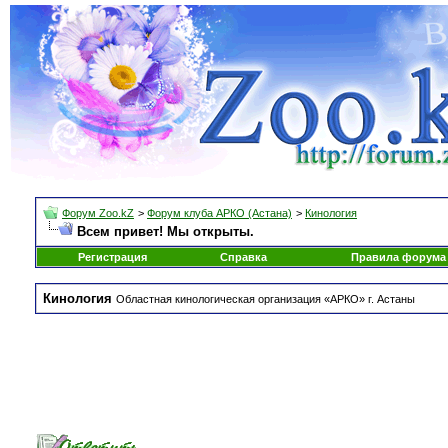
Форум Zoo.kZ
>
Форум клуба АРКО (Астана)
>
Кинология
Всем привет! Мы открыты.
Регистрация
Справка
Правила форума
Кинология
Областная кинологическая организация «АРКО» г. Астаны