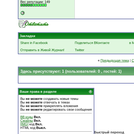
Вес репутации:
149
Закладки
Share in Facebook
Поделиться ВКонтакте
в 
Отправить в Живой Журнал!
Twitter
«
Предыдущая тема
|
С
Здесь присутствуют: 1
(пользователей: 0 , гостей: 1)
Ваши права в разделе
Вы
не можете
создавать новые темы
Вы
не можете
отвечать в темах
Вы
не можете
прикреплять вложения
Вы
не можете
редактировать свои сообщения
BB коды
Вкл.
Смайлы
Вкл.
[IMG]
код
Вкл.
HTML код
Выкл.
Быстрый переход