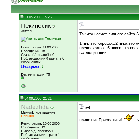
01.05.2006, 15:25
Пекинесик
Житель
Так что насчет личного сайта
__________________
1 пик это хорошо...2 пика это о
Регистрация: 11.03.2006
превосходно...5 пиков это восх
Сообщений: 78
галлюцинации....
Сказал(а) спасибо: 0
Поблагодарили 0 раз(а) в 0
сообщениях
Подарков:
1
Вес репутации:
75
04.09.2006, 21:21
Nadezhda
ау!
МимолЕтное видение
Новичок
привет из Прибалтики!
ч
Регистрация: 28.08.2006
Сообщений: 12
Сказал(а) спасибо: 0
Поблагодарили 1 раз в 1
сообщении