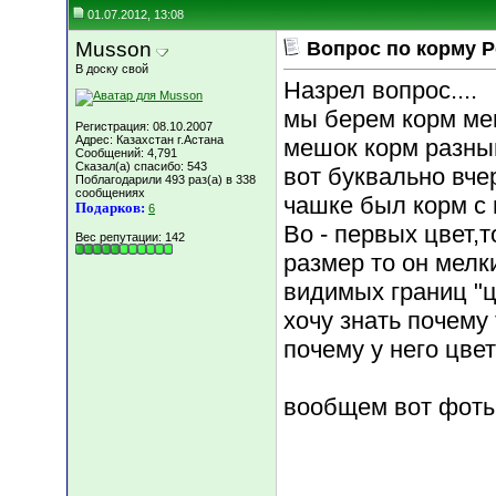
01.07.2012, 13:08
Musson
Вопрос по корму Р
В доску свой
Назрел вопрос....
мы берем корм ме
Регистрация: 08.10.2007
Адрес: Казахстан г.Астана
мешок корм разны
Сообщений: 4,791
Сказал(а) спасибо: 543
вот буквально вче
Поблагодарили 493 раз(а) в 338
сообщениях
чашке был корм с 
Подарков:
6
Во - первых цвет,
Вес репутации:
142
размер то он мелк
видимых границ "ц
хочу знать почему
почему у него цвет
вообщем вот фот