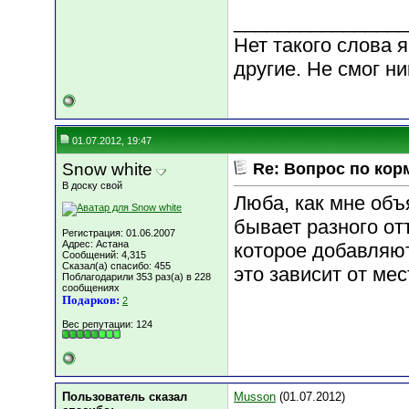
________________
Нет такого слова я
другие. Не смог н
01.07.2012, 19:47
Snow white
Re: Вопрос по кор
В доску свой
Люба, как мне объ
бывает разного от
Регистрация: 01.06.2007
Адрес: Астана
которое добавляют
Сообщений: 4,315
Сказал(а) спасибо: 455
это зависит от мес
Поблагодарили 353 раз(а) в 228
сообщениях
Подарков:
2
Вес репутации:
124
Пользователь сказал
Musson
(01.07.2012)