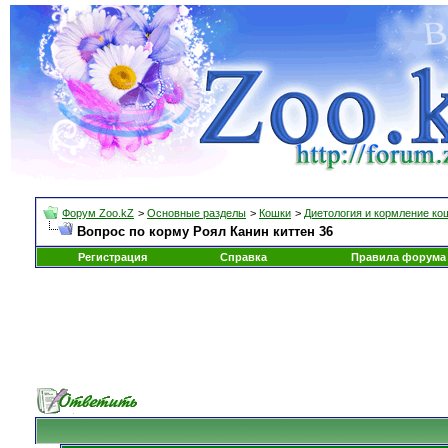
Форум Zoo.kZ
>
Основные разделы
>
Кошки
>
Диетология и кормление ко
Вопрос по корму Роял Канин киттен 36
Регистрация
Справка
Правила форума