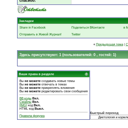
cпасибо:
Закладки
Share in Facebook
Поделиться ВКонтакте
в 
Отправить в Живой Журнал!
Twitter
«
Предыдущая тема
|
С
Здесь присутствуют: 1
(пользователей: 0 , гостей: 1)
Ваши права в разделе
Вы
не можете
создавать новые темы
Вы
не можете
отвечать в темах
Вы
не можете
прикреплять вложения
Вы
не можете
редактировать свои сообщения
BB коды
Вкл.
Смайлы
Вкл.
[IMG]
код
Вкл.
HTML код
Выкл.
Быстрый переход
Правила форума