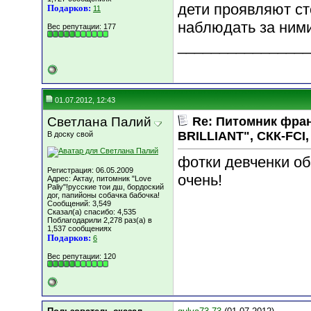
дети проявляют ст
Подарков:
11
наблюдать за ними
Вес репутации:
177
________________
01.07.2012, 12:43
Светлана Палий
Re: Питомник фра
BRILLIANT", СКК-FCI, 
В доску свой
фотки девченки об
Регистрация: 06.05.2009
очень!
Адрес: Актау, питомник "Love
Paliy"!русские тои дш, бордоский
дог, папийоны собачка бабочка!
Сообщений: 3,549
Сказал(а) спасибо: 4,535
Поблагодарили 2,278 раз(а) в
1,537 сообщениях
Подарков:
6
Вес репутации:
120