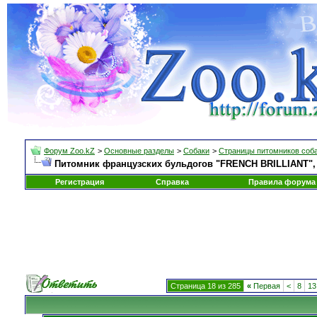
Форум Zoo.kZ
>
Основные разделы
>
Собаки
>
Страницы питомников соб
Питомник французских бульдогов "FRENCH BRILLIANT", С
Регистрация
Справка
Правила форума
Страница 18 из 285
«
Первая
<
8
13