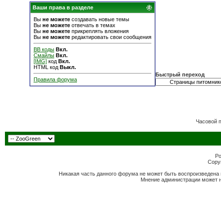
Ваши права в разделе
Вы
не можете
создавать новые темы
Вы
не можете
отвечать в темах
Вы
не можете
прикреплять вложения
Вы
не можете
редактировать свои сообщения
BB коды
Вкл.
Смайлы
Вкл.
[IMG]
код
Вкл.
HTML код
Выкл.
Быстрый переход
Правила форума
Часовой 
Po
Copyr
Никакая часть данного форума не может быть воспроизведена 
Мнение администрации может н