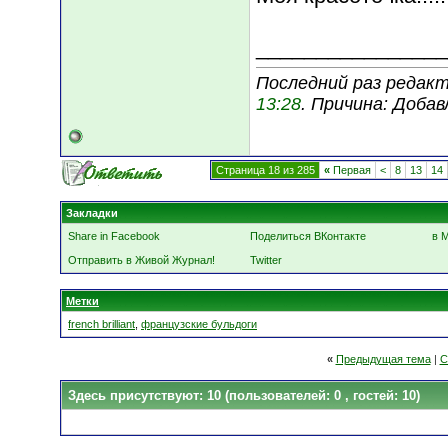
________________
Последний раз редакти
13:28
. Причина: Доба
Страница 18 из 285
«
Первая
<
8
13
14
Закладки
Share in Facebook
Поделиться ВКонтакте
в 
Отправить в Живой Журнал!
Twitter
Метки
french brilliant
,
французские бульдоги
«
Предыдущая тема
|
С
Здесь присутствуют: 10
(пользователей: 0 , гостей: 10)