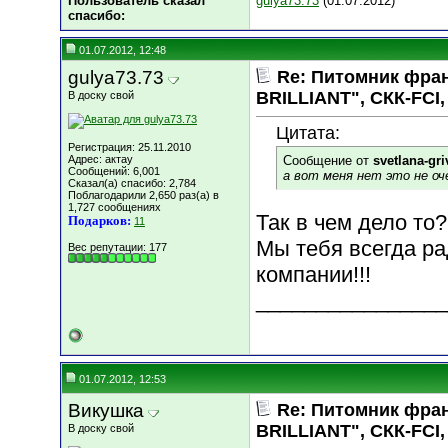
Пользователь сказал
gulya73.73
(01.07.2012)
cпасибо:
01.07.2012, 12:48
gulya73.73
Re: Питомник фра
BRILLIANT", СКК-FCI, 
В доску свой
Цитата:
Регистрация: 25.11.2010
Адрес: актау
Сообщение от
svetlana-gri
Сообщений: 6,001
а вот меня нет это не оч
Сказал(а) спасибо: 2,784
Поблагодарили 2,650 раз(а) в
1,727 сообщениях
Так в чем дело то?
Подарков:
11
Мы тебя всегда р
Вес репутации:
177
компании!!!
________________
01.07.2012, 12:53
Викушка
Re: Питомник фра
BRILLIANT", СКК-FCI, 
В доску свой