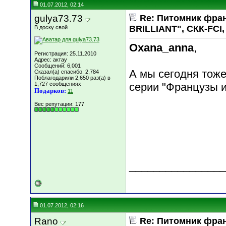
01.07.2012, 02:14
gulya73.73
Re: Питомник фра
BRILLIANT", СКК-FCI, 
В доску свой
Oxana_anna
,
Регистрация: 25.11.2010
Адрес: актау
Сообщений: 6,001
А мы сегодня тоже
Сказал(а) спасибо: 2,784
Поблагодарили 2,650 раз(а) в
1,727 сообщениях
серии "Французы и
Подарков:
11
Вес репутации:
177
________________
01.07.2012, 02:16
Rano
Re: Питомник фра