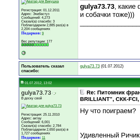
gulya73.73
, какие 
Регистрация: 01.12.2011
и собачки тоже)))
Адрес: Экибастуз
Сообщений: 4,273
________________
Сказал(а) спасибо: 3
Поблагодарили 2,885 раз(а) в
2,204 сообщениях
Подарков:
9
Вес репутации:
177
Пользователь сказал
gulya73.73
(01.07.2012)
cпасибо:
01.07.2012, 13:02
gulya73.73
Re: Питомник фра
BRILLIANT", СКК-FCI, 
В доску свой
Ну что поиграем?
Регистрация: 25.11.2010
Адрес: актау
Сообщений: 6,001
Сказал(а) спасибо: 2,784
Поблагодарили 2,650 раз(а) в
1,727 сообщениях
Удивленный Ричик
Подарков:
11