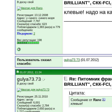
BRILLIANT", СКК-FCI, 
В доску свой
клевые! надо на к
Регистрация: 13.12.2008
________________
Адрес: у синего -синего моря
Сообщений: 7,797
Сказал(а) спасибо: 623
Поблагодарили 1,383 раз(а) в 779
сообщениях
Подарков:
2
Вес репутации:
198
Пользователь сказал
gulya73.73
(01.07.2012)
cпасибо:
01.07.2012, 11:24
gulya73.73
Re: Питомник фра
BRILLIANT", СКК-FCI, 
В доску свой
Цитата:
Регистрация: 25.11.2010
Адрес: актау
Сообщение от
Rano
Сообщений: 6,001
клевые!
Сказал(а) спасибо: 2,784
Поблагодарили 2,650 раз(а) в
1,727 сообщениях