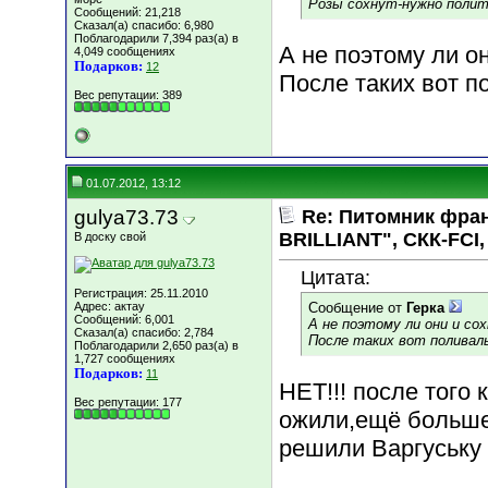
Розы сохнут-нужно полит
Сообщений: 21,218
Сказал(а) спасибо: 6,980
Поблагодарили 7,394 раз(а) в
А не поэтому ли о
4,049 сообщениях
Подарков:
12
После таких вот п
Вес репутации:
389
01.07.2012, 13:12
gulya73.73
Re: Питомник фра
BRILLIANT", СКК-FCI, 
В доску свой
Цитата:
Регистрация: 25.11.2010
Адрес: актау
Сообщение от
Герка
Сообщений: 6,001
А не поэтому ли они и со
Сказал(а) спасибо: 2,784
После таких вот поливал
Поблагодарили 2,650 раз(а) в
1,727 сообщениях
Подарков:
11
НЕТ!!! после того
Вес репутации:
177
ожили,ещё больше
решили Варгуську 