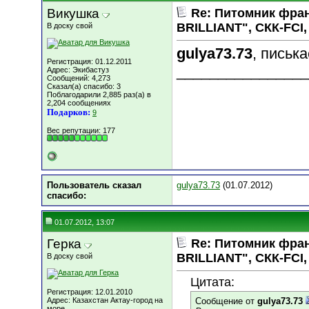
Викушка
Re: Питомник фра
BRILLIANT", СКК-FCI, 
В доску свой
gulya73.73
, писька
Регистрация: 01.12.2011
________________
Адрес: Экибастуз
Сообщений: 4,273
Сказал(а) спасибо: 3
Поблагодарили 2,885 раз(а) в
2,204 сообщениях
Подарков:
9
Вес репутации:
177
Пользователь сказал
gulya73.73
(01.07.2012)
cпасибо:
01.07.2012, 13:07
Герка
Re: Питомник фра
BRILLIANT", СКК-FCI, 
В доску свой
Цитата:
Регистрация: 12.01.2010
Адрес: Казахстан Актау-город на
Сообщение от
gulya73.73
море