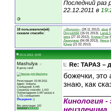
Последний раз 
22.12.2011 в
19:
18 пользователя(ей)
-=Володя=-
(28.11.2012),
alsai
(
сказали cпасибо:
Dinysik666
(16.01.2013),
LanaL
wera
(27.10.2012),
Алина+Рэм
(
Джинджер
(04.09.2013),
Ненси
(
Юнна
(21.02.2013)
23.11.2013, 19:55
Mashulya
Re: ТАРАЗ – 
В доску свой
божечки, это
Регистрация: 03.08.2011
знаю, как ска
Адрес: Алматы
Сообщений: 6,445
Сказал(а) спасибо: 1,410
___________
Поблагодарили 3,497 раз(а) в
1,721 сообщениях
Кинология - 
Подарков:
4
Вес репутации:
162
неизлечима .