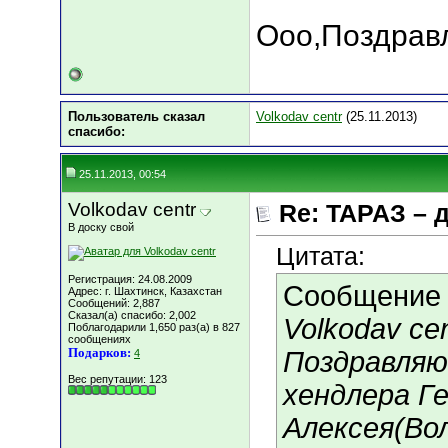
Ооо,Поздравл
Пользователь сказал
Volkodav centr
(25.11.2013)
cпасибо:
25.11.2013, 00:54
Volkodav centr
Re: ТАРАЗ – 
В доску свой
Цитата:
Регистрация: 24.08.2009
Сообщение
Адрес: г. Шахтинск, Казахстан
Сообщений: 2,887
Сказал(а) спасибо: 2,002
Volkodav cen
Поблагодарили 1,650 раз(а) в 827
сообщениях
Подарков:
Поздравляю
4
Вес репутации:
123
хендлера Г
Алексея(Во