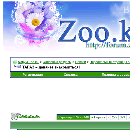
Форум Zoo.kZ
>
Основные разделы
>
Собаки
>
Персональные страницы с
ТАРАЗ – давайте знакомиться!
Регистрация
Справка
Правила форума
Страница 379 из 448
«
Первая
<
279
329
3