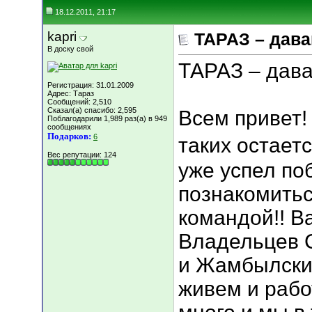
18.12.2011, 21:17
kapri
ТАРАЗ – дава
В доску свой
ТАРАЗ – дава
Регистрация: 31.01.2009
Адрес: Тараз
Сообщений: 2,510
Сказал(а) спасибо: 2,595
Всем привет! 
Поблагодарили 1,989 раз(а) в 949
сообщениях
Подарков:
6
таких остаетс
Вес репутации:
124
уже успел поб
познакомитьс
командой!! В
Владельцев С
и Жамбылски
живем и рабо