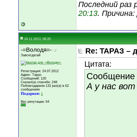
Последний раз р
20:13
. Причина
24.11.2013, 08:25
-=Володя=-
Re: ТАРАЗ – 
Завсегдатай
Цитата:
Регистрация: 24.07.2012
Сообщение
Адрес: Тараз
Сообщений: 120
Сказал(а) спасибо: 248
А у нас вот
Поблагодарили 132 раз(а) в 62
сообщениях
Подарков:
1
Вес репутации:
54