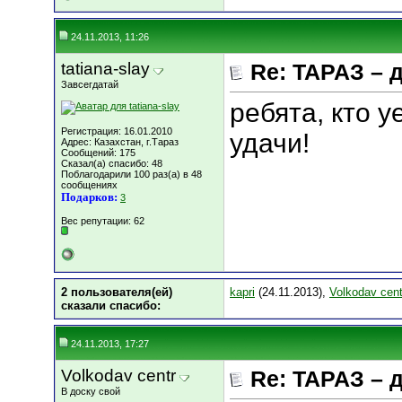
24.11.2013, 11:26
tatiana-slay
Re: ТАРАЗ – 
Завсегдатай
ребята, кто у
Регистрация: 16.01.2010
удачи!
Адрес: Казахстан, г.Тараз
Сообщений: 175
Сказал(а) спасибо: 48
Поблагодарили 100 раз(а) в 48
сообщениях
Подарков:
3
Вес репутации:
62
2 пользователя(ей)
kapri
(24.11.2013),
Volkodav cent
сказали cпасибо:
24.11.2013, 17:27
Volkodav centr
Re: ТАРАЗ – 
В доску свой