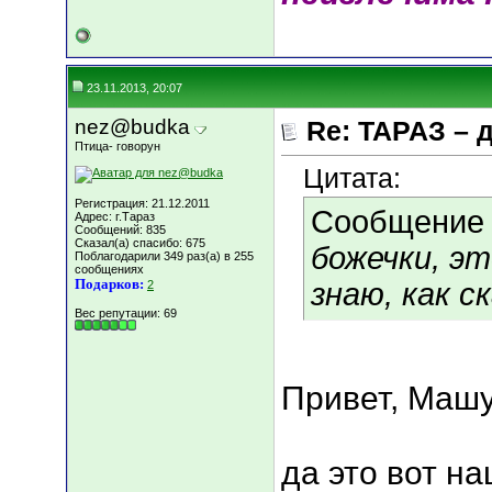
23.11.2013, 20:07
nez@budka
Re: ТАРАЗ – 
Птица- говорун
Цитата:
Регистрация: 21.12.2011
Сообщение
Адрес: г.Тараз
Сообщений: 835
Сказал(а) спасибо: 675
божечки, э
Поблагодарили 349 раз(а) в 255
сообщениях
Подарков:
знаю, как с
2
Вес репутации:
69
Привет, Машул
да это вот н