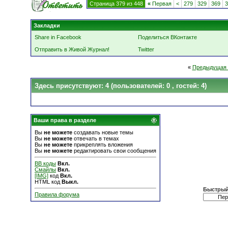
Страница 379 из 448
«
Первая
<
279
329
369
3
Закладки
Share in Facebook
Поделиться ВКонтакте
Отправить в Живой Журнал!
Twitter
«
Предыдущая 
Здесь присутствуют: 4
(пользователей: 0 , гостей: 4)
Ваши права в разделе
Вы
не можете
создавать новые темы
Вы
не можете
отвечать в темах
Вы
не можете
прикреплять вложения
Вы
не можете
редактировать свои сообщения
BB коды
Вкл.
Смайлы
Вкл.
[IMG]
код
Вкл.
HTML код
Выкл.
Быстрый
Правила форума