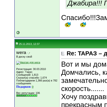
Джабира!!! 
Cпасибо!!!За
25.11.2013, 12:37
wera
Re: ТАРАЗ – 
В доску свой
Вот и мы дом
Регистрация: 30.03.2010
Домчались, ка
Адрес: Тараз
Сообщений: 1,813
Сказал(а) спасибо: 1,674
замечательно
Поблагодарили 1,366 раз(а) в 782
сообщениях
скорость.......
Подарков:
9
Вес репутации:
106
Хочу поздрав
прекрасным п