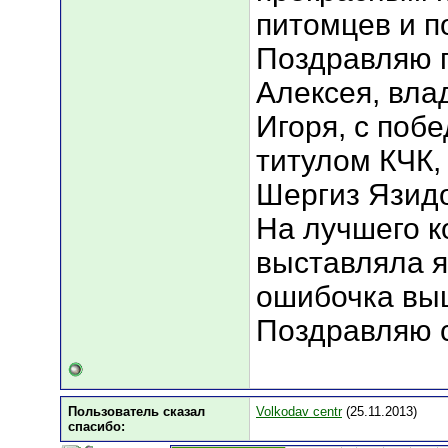
питомцев и п
Поздравляю п
Алексея, вла
Игоря, с поб
титулом КЧК,
Шергиз Язидо
На лучшего к
выставляла я,
ошибочка выш
Поздравляю 
Пользователь сказал
Volkodav centr
(25.11.2013)
cпасибо: