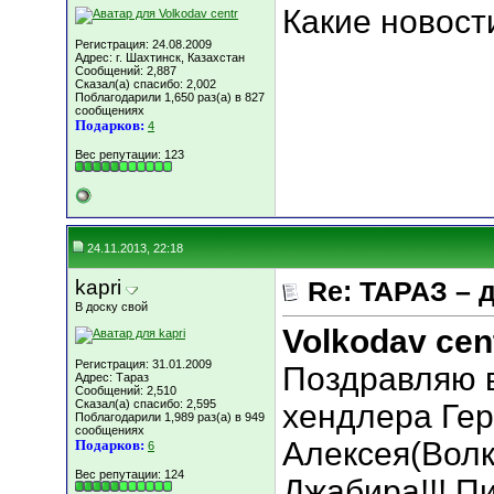
Какие новост
Регистрация: 24.08.2009
Адрес: г. Шахтинск, Казахстан
Сообщений: 2,887
Сказал(а) спасибо: 2,002
Поблагодарили 1,650 раз(а) в 827
сообщениях
Подарков:
4
Вес репутации:
123
24.11.2013, 22:18
kapri
Re: ТАРАЗ – 
В доску свой
Volkodav cen
Регистрация: 31.01.2009
Поздравляю 
Адрес: Тараз
Сообщений: 2,510
Сказал(а) спасибо: 2,595
хендлера Гер
Поблагодарили 1,989 раз(а) в 949
сообщениях
Алексея(Волк
Подарков:
6
Вес репутации:
124
Джабира!!! П