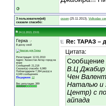
3 пользователя(ей)
ossen
(25.11.2013),
Volkodav cen
сказали cпасибо:
24.11.2013, 23:01
Герка
Re: ТАРАЗ – 
В доску свой
Цитата:
Регистрация: 12.01.2010
Сообщение
Адрес: Казахстан Актау-город на
море
Сообщений: 21,218
В.Ц Джабир 
Сказал(а) спасибо: 6,980
Поблагодарили 7,394 раз(а) в
4,049 сообщениях
Чен Валент
Подарков:
12
Наталью и 
Вес репутации:
389
Центр) с по
айпада