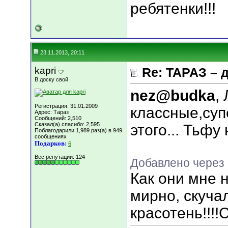
ребятенки!!!
23.11.2013, 20:11
kapri
Re: ТАРАЗ – 
В доску свой
nez@budka
,
Регистрация: 31.01.2009
классные,супе
Адрес: Тараз
Сообщений: 2,510
Сказал(а) спасибо: 2,595
этого... Тьфу 
Поблагодарили 1,989 раз(а) в 949
сообщениях
Подарков:
6
Вес репутации:
124
Добавлено через
Как они мне н
мирно, скучал
красотень!!!!