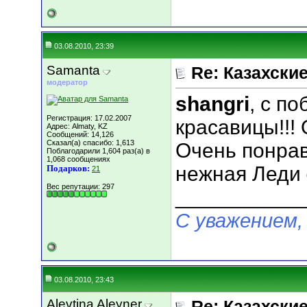
03.08.2010, 23:39
Samanta
Re: Казахские
модератор
shangri
, с п
Регистрация: 17.02.2007
красавицы!!! 
Адрес: Almaty, KZ
Сообщений: 14,126
Сказал(а) спасибо: 1,613
Очень понрав
Поблагодарили 1,604 раз(а) в
1,068 сообщениях
нежная Леди
Подарков:
21
Вес репутации:
297
___________
С уважением,
03.08.2010, 23:43
Alevtina Aleyner
Re: Казахские