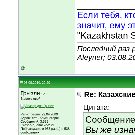
___________
Если тебя, кт
значит, ему э
"Kazakhstan S
Последний раз 
Aleyner; 03.08.
03.08.2010, 22:20
Грызли
Re: Казахские
В доску свой
Цитата:
Регистрация: 22.04.2009
Сообщение
Адрес: Усть-Каменогорск
Сообщений: 3,523
Сказал(а) спасибо: 21
Вы же изна
Поблагодарили 967 раз(а) в 538
сообщениях