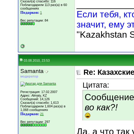
___________
Сказал(а) спасибо: 116
Поблагодарили 113 раз(а) в 60
сообщениях
Если тебя, кт
Подарков:
1
Вес репутации:
84
значит, ему э
"Kazakhstan S
03.08.2010, 23:53
Samanta
Re: Казахские
модератор
Цитата:
Регистрация: 17.02.2007
Сообщение
Адрес: Almaty, KZ
Сообщений: 14,126
Сказал(а) спасибо: 1,613
во как?!
Поблагодарили 1,604 раз(а) в
1,068 сообщениях
Подарков:
21
Вес репутации:
297
Да, а что так