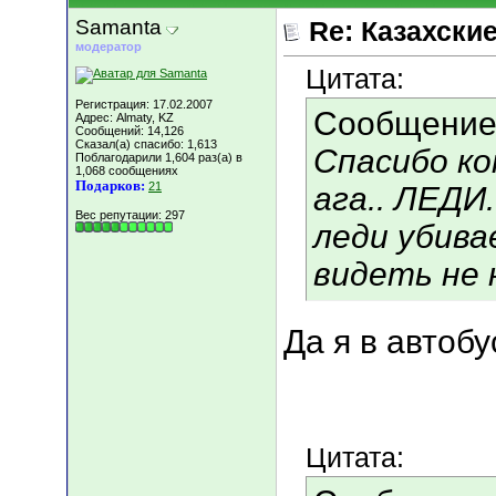
Samanta
Re: Казахские
модератор
Цитата:
Регистрация: 17.02.2007
Сообщение
Адрес: Almaty, KZ
Сообщений: 14,126
Сказал(а) спасибо: 1,613
Спасибо ко
Поблагодарили 1,604 раз(а) в
1,068 сообщениях
Подарков:
21
ага.. ЛЕДИ.
Вес репутации:
297
леди убива
видеть не 
Да я в автоб
Цитата: