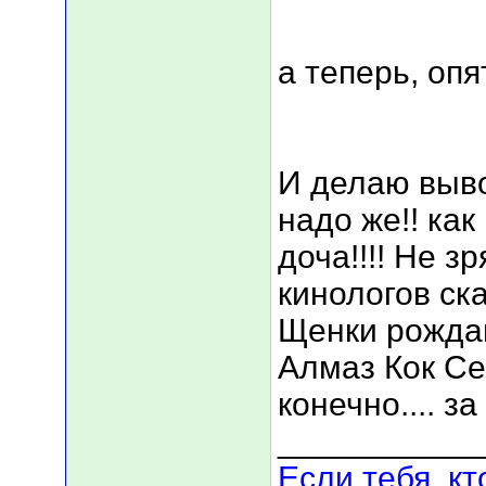
а теперь, опя
И делаю вывод
надо же!! как
доча!!!! Не з
кинологов ска
Щенки рождаю
Алмаз Кок Се
конечно.... за
___________
Если тебя, кт