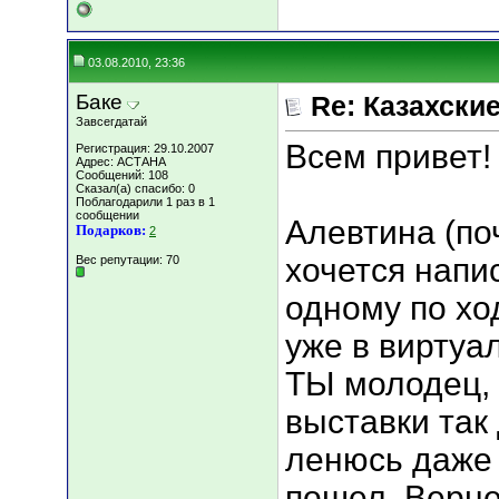
03.08.2010, 23:36
Баке
Re: Казахские
Завсегдатай
Всем привет!
Регистрация: 29.10.2007
Адрес: АСТАНА
Сообщений: 108
Сказал(а) спасибо: 0
Поблагодарили 1 раз в 1
сообщении
Алевтина (по
Подарков:
2
хочется напи
Вес репутации:
70
одному по хо
уже в виртуа
ТЫ молодец, 
выставки так
ленюсь даже 
пошел. Верне