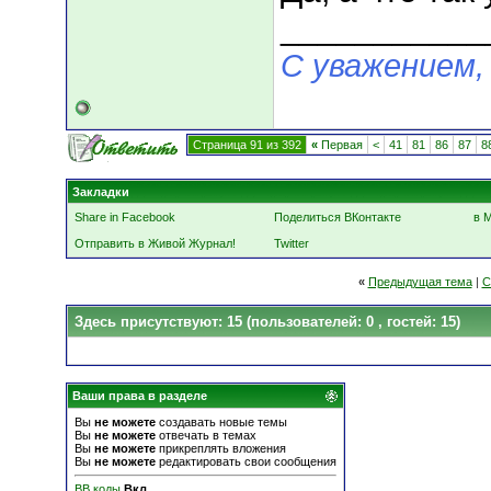
___________
С уважением,
Страница 91 из 392
«
Первая
<
41
81
86
87
8
Закладки
Share in Facebook
Поделиться ВКонтакте
в 
Отправить в Живой Журнал!
Twitter
«
Предыдущая тема
|
С
Здесь присутствуют: 15
(пользователей: 0 , гостей: 15)
Ваши права в разделе
Вы
не можете
создавать новые темы
Вы
не можете
отвечать в темах
Вы
не можете
прикреплять вложения
Вы
не можете
редактировать свои сообщения
BB коды
Вкл.