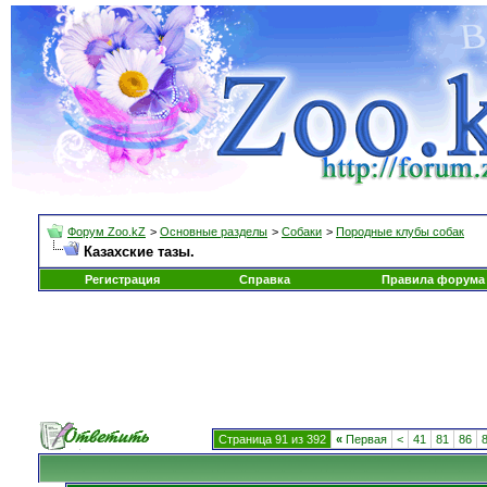
Форум Zoo.kZ
>
Основные разделы
>
Собаки
>
Породные клубы собак
Казахские тазы.
Регистрация
Справка
Правила форума
Страница 91 из 392
«
Первая
<
41
81
86