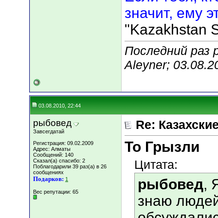
значит, ему э
"Kazakhstan S
Последний раз 
Aleyner; 03.08.
03.08.2010, 22:44
рыбовед
Re: Казахские
Завсегдатай
То Грызли
Регистрация: 09.02.2009
Адрес: Алматы
Сообщений: 140
Сказал(а) спасибо: 2
Цитата:
Поблагодарили 39 раз(а) в 26
сообщениях
Подарков:
1
рыбовед
,
Вес репутации:
65
знаю людей
обсуждалис