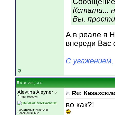
Сообщение
Кстати... н
Вы, прости
А в реале я Н
впереди Вас 
___________
С уважением,
03.08.2010, 23:47
Alevtina Aleyner
Re: Казахские
Птица- говорун
во как?!
Регистрация: 28.08.2006
Сообщений: 632