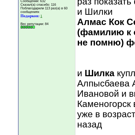
раз показать
Сообщений: 632
Сказал(а) спасибо: 116
Поблагодарили 113 раз(а) в 60
и Шилки
сообщениях
Подарков:
1
Алмас Кок С
Вес репутации:
84
(фамилию к 
не помню) ф
и
Шилка
купл
Алпысбаева 
Ивановой и в
Каменогорск в
уже в возраст
назад