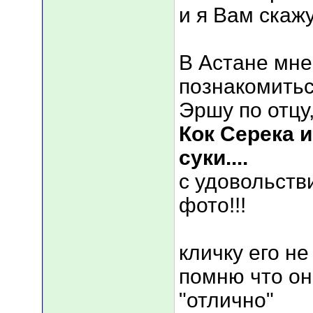
и я Вам скажу
В Астане мне
познакомитьс
Эршу по отцу,
Кок Серека и
суки....
с удовольств
фото!!!
кличку его не
помню что он
"отлично"