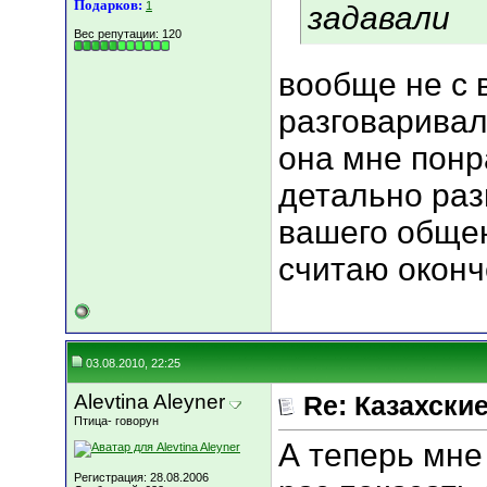
Подарков:
1
задавали
Вес репутации:
120
вообще не с 
разговаривали
она мне понр
детально раз
вашего общен
считаю окон
03.08.2010, 22:25
Alevtina Aleyner
Re: Казахские
Птица- говорун
А теперь мне
Регистрация: 28.08.2006