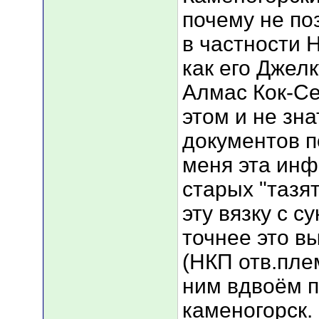
почему не по
в частности 
как его Джел
Алмас Кок-Се
этом и не зна
документов по
меня эта ин
старых "тазя
эту вязку с с
точнее это в
(НКП отв.плем
ним вдвоём п
каменогорск.