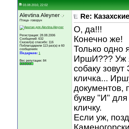
03.08.2010, 22:02
Alevtina Aleyner
Re: Казахские
Птица- говорун
О, да!!!
Регистрация: 28.08.2006
Конечно же!
Сообщений: 632
Сказал(а) спасибо: 116
Поблагодарили 113 раз(а) в 60
Только одно 
сообщениях
Подарков:
1
ИршИ??? Уж я
Вес репутации:
84
собаку зовут
кличка... Ирш
документов, 
букву "И" дл
кличку.
Если уж, поз
Каменогорских