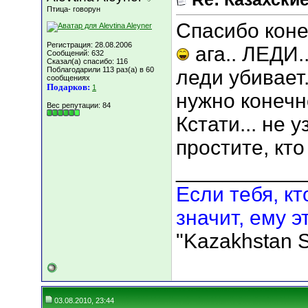
Птица- говорун
Спасибо коне
Регистрация: 28.08.2006
ага.. ЛЕДИ..
Сообщений: 632
Сказал(а) спасибо: 116
Поблагодарили 113 раз(а) в 60
леди убивает.
сообщениях
Подарков:
1
нужно конеч
Вес репутации:
84
Кстати... не 
простите, кто
___________
Если тебя, кт
значит, ему э
"Kazakhstan S
03.08.2010, 23:44