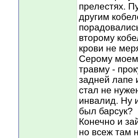
прелестях. Пу
другим кобеле
порадовались
второму кобе
крови не мер
Серому моему
травму - про
задней лапе и
стал не нужен
инвалид. Ну 
был барсук?
Конечно и за
но всеж там н