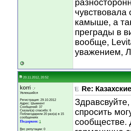
разносторонн
чувствовала с
камыше, а та
преграды в в
вообще, Levi
уважением, Л
20.11.2012, 20:52
korri
Re: Казахские
Увлекшийся
Здравсвуйте,
Регистрация: 29.10.2012
Адрес: Шымкент
Сообщений: 37
спросить могу
Сказал(а) спасибо: 6
Поблагодарили 20 раз(а) в 15
сообщениях
сообществе. Д
Подарков:
1
Вес репутации:
0