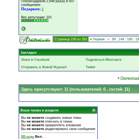
Поблагодарили 2,948 раз(а) в 937
сообщениях
Подарков:
2
Вес репутации:
101
Страница 199 из 392
«
Первая
<
99
149
189
19
Закладки
Share in Facebook
Поделиться ВКонтакте
Отправить в Живой Журнал!
Twitter
«
Предыдуща
Здесь присутствуют: 11
(пользователей: 0 , гостей: 11)
Ваши права в разделе
Вы
не можете
создавать новые темы
Вы
не можете
отвечать в темах
Вы
не можете
прикреплять вложения
Вы
не можете
редактировать свои сообщения
BB коды
Вкл.