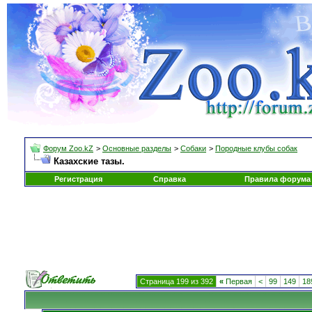
Форум Zoo.kZ
>
Основные разделы
>
Собаки
>
Породные клубы собак
Казахские тазы.
Регистрация
Справка
Правила форума
Страница 199 из 392
«
Первая
<
99
149
18