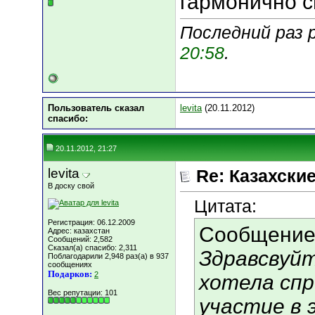
гармонично с
Последний раз р
20:58
.
Пользователь сказал
levita
(20.11.2012)
cпасибо:
20.11.2012, 21:27
levita
Re: Казахские
В доску свой
Цитата:
Регистрация: 06.12.2009
Сообщение
Адрес: казахстан
Сообщений: 2,582
Сказал(а) спасибо: 2,311
Здравсвуйт
Поблагодарили 2,948 раз(а) в 937
сообщениях
Подарков:
2
хотела спр
Вес репутации:
101
участие в 