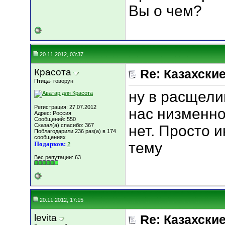
Вы о чем?
20.11.2012, 03:37
Красота
Re: Казахские
Птица- говорун
ну в расщели
Регистрация: 27.07.2012
нас низменно
Адрес: Россия
Сообщений: 550
Сказал(а) спасибо: 367
нет. Просто и
Поблагодарили 236 раз(а) в 174
сообщениях
тему
Подарков:
2
Вес репутации:
63
20.11.2012, 17:15
levita
Re: Казахские