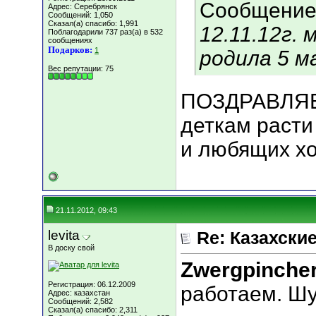
Сообщение
Адрес: Серебрянск
Сообщений: 1,050
Сказал(а) спасибо: 1,991
12.11.12г.
Поблагодарили 737 раз(а) в 532
сообщениях
Подарков:
1
родила 5 м
Вес репутации:
75
ПОЗДРАВЛЯЕМ
деткам расти
и любящих х
21.11.2012, 09:43
levita
Re: Казахские
В доску свой
Zwergpinche
Регистрация: 06.12.2009
работаем. Шу
Адрес: казахстан
Сообщений: 2,582
Сказал(а) спасибо: 2,311