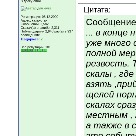
В доску свой
Цитата:
Регистрация: 06.12.2009
Сообщение
Адрес: казахстан
Сообщений: 2,582
Сказал(а) спасибо: 2,311
... в конце
Поблагодарили 2,948 раз(а) в 937
сообщениях
Подарков:
2
уже много 
Вес репутации:
101
полной мер
резвость. 
скалы , гд
взять ,при
щелей норн
скалах сра
местным , 
а также в 
это событ