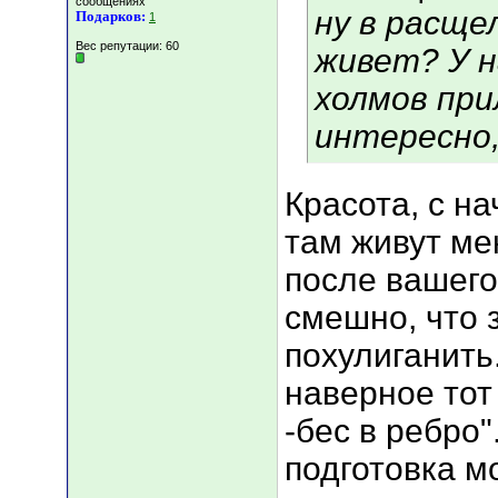
сообщениях
ну в расще
Подарков:
1
Вес репутации:
60
живет? У н
холмов при
интересно,
Красота, с на
там живут ме
после вашего
смешно, что 
похулиганить.
наверное тот 
-бес в ребро"
подготовка м