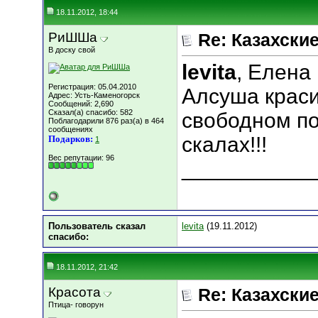
18.11.2012, 18:44
РиШШа
Re: Казахские
В доску свой
levita
, Елена
Регистрация: 05.04.2010
Алсуша краси
Адрес: Усть-Каменогорск
Сообщений: 2,690
Сказал(а) спасибо: 582
свободном по
Поблагодарили 876 раз(а) в 464
сообщениях
скалах!!!
Подарков:
1
Вес репутации:
96
___________
Пользователь сказал
levita
(19.11.2012)
cпасибо:
18.11.2012, 21:42
Красота
Re: Казахские
Птица- говорун