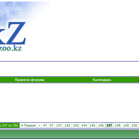
Правила форума
Календарь
 147 из 392
«
Первая
<
47
97
137
142
143
144
145
146
147
148
149
150