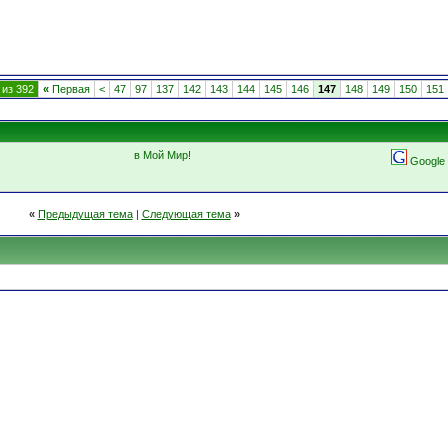
 из 392
«
Первая
<
47
97
137
142
143
144
145
146
147
148
149
150
151
в Мой Мир!
Google
«
Предыдущая тема
|
Следующая тема
»