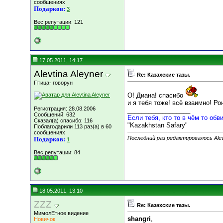
сообщениях
Подарков:
3
Вес репутации:
121
17.05.2011, 14:17
Alevtina Aleyner
Re: Казахские тазы.
Птица- говорун
О! Диана! спасибо
и я тебя тоже! всё взаимно! Ро
Регистрация: 28.08.2006
__________________
Сообщений: 632
Если тебя, кто то в чём то обви
Сказал(а) спасибо: 116
"Kazakhstan Safary"
Поблагодарили 113 раз(а) в 60
сообщениях
Последний раз редактировалось Alevt
Подарков:
1
Вес репутации:
84
18.05.2011, 13:10
ZZZ
Re: Казахские тазы.
МимолЕтное видение
shangri
,
Новичок