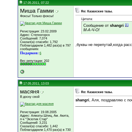
17.05.2011, 07:22
Миша Гамми
Re: Казахские тазы.
Фоксы! Только фоксы!
Цитата:
Сообщение от
shangri
М-А-Ч-О!
Регистрация: 23.02.2009
Адрес: Степногорск
Сообщений: 7,074
Сказал(а) спасибо: 1,792
,буквы не перепутай,когда рас
Поблагодарили 1,482 раз(а) в 797
сообщениях
Подарков:
6
Вес репутации:
202
17.05.2011, 13:03
масяня
Re: Казахские тазы.
В доску свой
shangri
, Аля, поздравляю с п
__________________
Регистрация: 19.08.2005
Адрес: Алматы.Шпиц, Ам. Акита,
п-к "Экзотик Стар"
Сообщений: 3,231
Сказал(а) спасибо: 1,442
Поблагодарили 1,470 раз(а) в 730