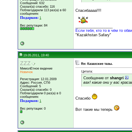
Сообщений: 632
Сказал(а) спасибо: 116
Поблагодарили 113 раз(а) в 60
Спасибаааа!!!!
сообщениях
Подарков:
1
Вес репутации:
84
__________________
Если тебя, кто то в чём то обви
"Kazakhstan Safary"
19.05.2011, 19:40
ZZZ
Re: Казахские тазы.
МимолЕтное видение
Цитата:
Новичок
Сообщение от
shangri
Регистрация: 12.01.2009
вах! какие они у вас краса
Адрес: Россия, СПб
Сообщений: 5
Сказал(а) спасибо: 0
Поблагодарили 0 раз(а) в 0
сообщениях
Спасибо
Подарков:
1
Вес репутации:
0
Вот такие мы теперь