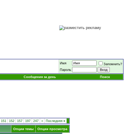
Имя
Запомнить?
Пароль
Сообщения за день
Поиск
151
152
157
197
247
>
Последняя
»
Опции темы
Опции просмотра