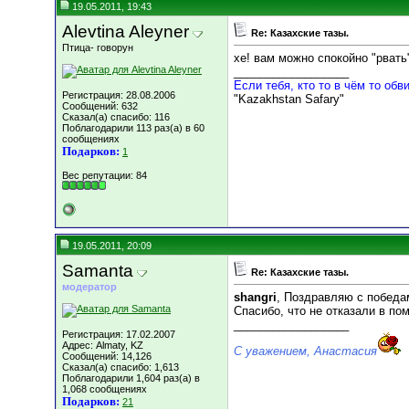
19.05.2011, 19:43
Alevtina Aleyner
Re: Казахские тазы.
Птица- говорун
хе! вам можно спокойно "рвать"
__________________
Если тебя, кто то в чём то обви
Регистрация: 28.08.2006
"Kazakhstan Safary"
Сообщений: 632
Сказал(а) спасибо: 116
Поблагодарили 113 раз(а) в 60
сообщениях
Подарков:
1
Вес репутации:
84
19.05.2011, 20:09
Samanta
Re: Казахские тазы.
модератор
shangri
, Поздравляю с победа
Спасибо, что не отказали в по
__________________
Регистрация: 17.02.2007
Адрес: Almaty, KZ
С уважением, Анастасия
Сообщений: 14,126
Сказал(а) спасибо: 1,613
Поблагодарили 1,604 раз(а) в
1,068 сообщениях
Подарков:
21