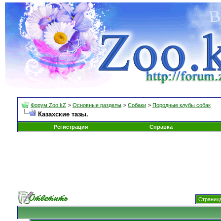
Форум Zoo.kZ
>
Основные разделы
>
Собаки
>
Породные клубы собак
Казахские тазы.
Регистрация
Справка
Страница