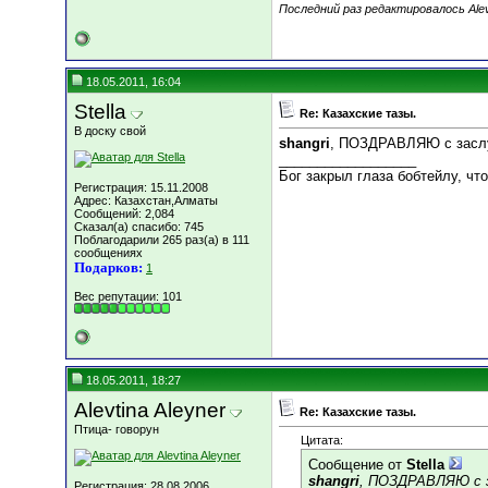
Последний раз редактировалось Alevt
18.05.2011, 16:04
Stella
Re: Казахские тазы.
В доску свой
shangri
, ПОЗДРАВЛЯЮ с заслу
__________________
Бог закрыл глаза бобтейлу, что
Регистрация: 15.11.2008
Адрес: Казахстан,Алматы
Сообщений: 2,084
Сказал(а) спасибо: 745
Поблагодарили 265 раз(а) в 111
сообщениях
Подарков:
1
Вес репутации:
101
18.05.2011, 18:27
Alevtina Aleyner
Re: Казахские тазы.
Птица- говорун
Цитата:
Сообщение от
Stella
shangri
, ПОЗДРАВЛЯЮ с з
Регистрация: 28.08.2006