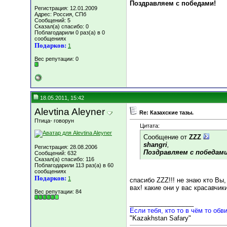
Поздравляем с победами!
Регистрация: 12.01.2009
Адрес: Россия, СПб
Сообщений: 5
Сказал(а) спасибо: 0
Поблагодарили 0 раз(а) в 0
сообщениях
Подарков:
1
Вес репутации:
0
18.05.2011, 15:42
Alevtina Aleyner
Re: Казахские тазы.
Птица- говорун
Цитата:
Сообщение от
ZZZ
shangri
,
Регистрация: 28.08.2006
Поздравляем с победами
Сообщений: 632
Сказал(а) спасибо: 116
Поблагодарили 113 раз(а) в 60
сообщениях
Подарков:
1
спасибо ZZZ!!! не знаю кто Вы
вах! какие они у вас красавчики
Вес репутации:
84
__________________
Если тебя, кто то в чём то обви
"Kazakhstan Safary"