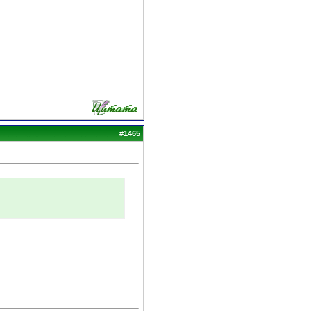
#
1465