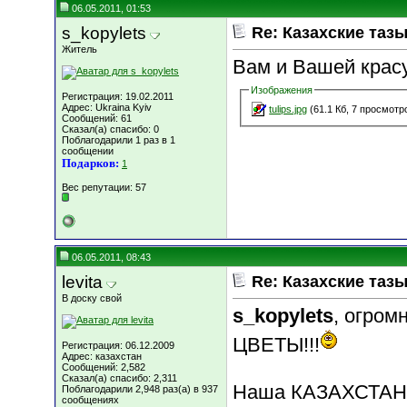
06.05.2011, 01:53
s_kopylets
Re: Казахские тазы
Житель
Вам и Вашей красу
Изображения
Регистрация: 19.02.2011
Адрес: Ukraina Kyiv
tulips.jpg
(61.1 Кб, 7 просмотр
Сообщений: 61
Сказал(а) спасибо: 0
Поблагодарили 1 раз в 1
сообщении
Подарков:
1
Вес репутации:
57
06.05.2011, 08:43
levita
Re: Казахские тазы
В доску свой
s_kopylets
, огро
ЦВЕТЫ!!!
Регистрация: 06.12.2009
Адрес: казахстан
Сообщений: 2,582
Сказал(а) спасибо: 2,311
Наша КАЗАХСТАНС
Поблагодарили 2,948 раз(а) в 937
сообщениях