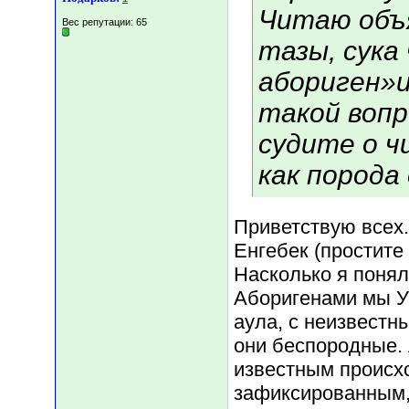
Читаю объ
Вес репутации:
65
тазы, сука
абориген»и
такой вопр
судите о ч
как порода
Приветствую всех.
Енгебек (простите
Насколько я понял
Аборигенами мы 
аула, с неизвестн
они беспородные.
известным происх
зафиксированным, 