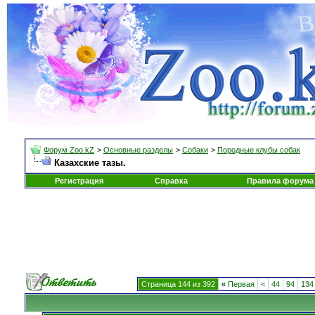
Форум Zoo.kZ
>
Основные разделы
>
Собаки
>
Породные клубы собак
Казахские тазы.
Регистрация
Справка
Правила форума
Страница 144 из 392
«
Первая
<
44
94
134