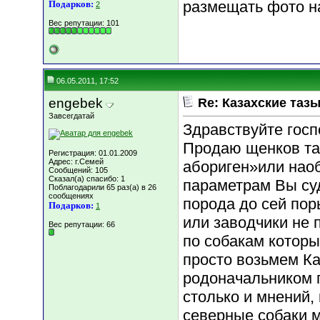
размещать фото н
Подарков:
2
Вес репутации:
101
06.05.2011, 17:52
engebek
Re: Казахские тазы
Завсегдатай
Здравствуйте госп
Продаю щенков таз
Регистрация: 01.01.2009
Адрес: г.Семей
абориген»или наобо
Сообщений: 105
Сказал(а) спасибо: 1
параметрам Вы суд
Поблагодарили 65 раз(а) в 26
сообщениях
порода до сей пор
Подарков:
1
или заводчики не 
Вес репутации:
66
по собакам которые
просто возьмем Ка
родоначальником п
столько и мнений, 
северные собаки м