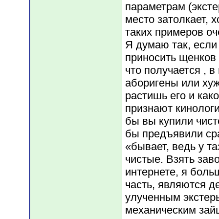
параметрам (эксте
место затолкает, х
таких примеров оч
Я думаю так, если
приносить щенков 
что получается , в
аборигены или хуж
растишь его и како
признают кинологи
бы вы купили чист
бы предъявили сра
«бывает, ведь у т
чистые. Взять зав
интернете, я боль
часть, являются д
улученным экстерье
механическим зай