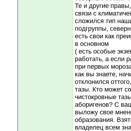
Те и другие правы,
связи с климатич
сложился тип наши
подгруппы, северн
есть свои как пре
в основном
( есть особые экз
работать, а если 
при первых мороза
как вы знаете, нач
отклонился оттого,
тазы. Кто может с
чистокровные таз
аборигенов? С ваш
выложу свое мнени
образования. Взят
владелец всем зна