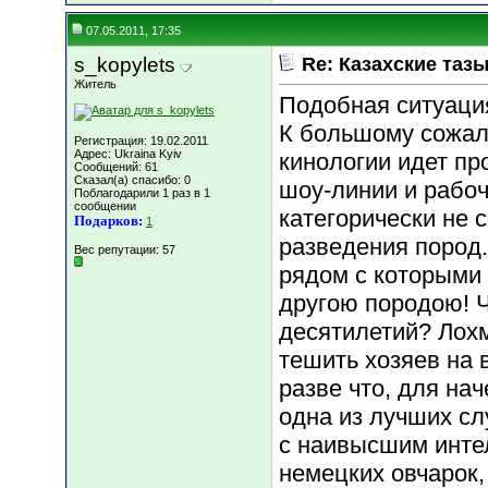
07.05.2011, 17:35
s_kopylets
Re: Казахские тазы
Житель
Подобная ситуация
К большому сожал
Регистрация: 19.02.2011
Адрес: Ukraina Kyiv
кинологии идет пр
Сообщений: 61
Сказал(а) спасибо: 0
шоу-линии и рабоч
Поблагодарили 1 раз в 1
сообщении
категорически не
Подарков:
1
разведения пород
Вес репутации:
57
рядом с которыми 
другою породою! Ч
десятилетий? Лохм
тешить хозяев на 
разве что, для на
одна из лучших сл
с наивысшим инте
немецких овчарок,