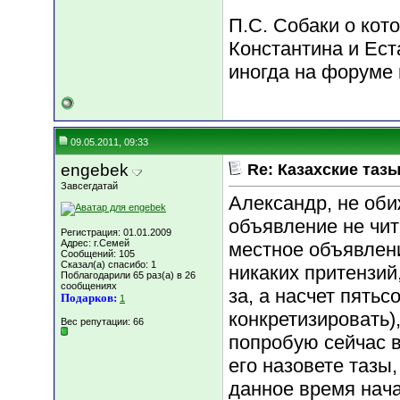
П.С. Собаки о кот
Константина и Ест
иногда на форуме
09.05.2011, 09:33
engebek
Re: Казахские тазы
Завсегдатай
Александр, не оби
объявление не чи
Регистрация: 01.01.2009
Адрес: г.Семей
местное объявлени
Сообщений: 105
Сказал(а) спасибо: 1
никаких притензий
Поблагодарили 65 раз(а) в 26
сообщениях
за, а насчет пятьс
Подарков:
1
конкретизировать)
Вес репутации:
66
попробую сейчас в
его назовете тазы,
данное время нача