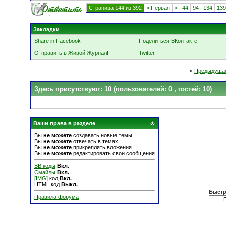
Страница 144 из 392
«
Первая
<
44
94
134
139
Закладки
Share in Facebook
Поделиться ВКонтакте
Отправить в Живой Журнал!
Twitter
«
Предыдуща
Здесь присутствуют: 10
(пользователей: 0 , гостей: 10)
Ваши права в разделе
Вы
не можете
создавать новые темы
Вы
не можете
отвечать в темах
Вы
не можете
прикреплять вложения
Вы
не можете
редактировать свои сообщения
BB коды
Вкл.
Смайлы
Вкл.
[IMG]
код
Вкл.
HTML код
Выкл.
Быстр
Правила форума