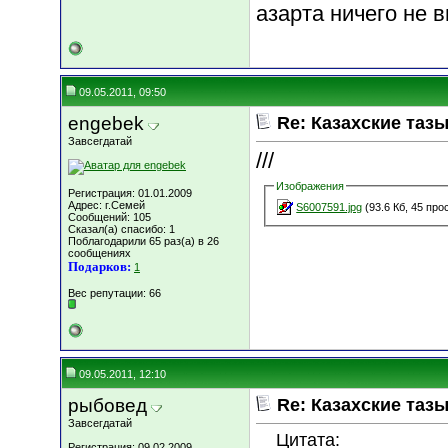
азарта ничего не в
09.05.2011, 09:50
engebek
Re: Казахские тазы
Завсегдатай
///
Изображения
Регистрация: 01.01.2009
Адрес: г.Семей
S6007591.jpg
(93.6 Кб, 45 пр
Сообщений: 105
Сказал(а) спасибо: 1
Поблагодарили 65 раз(а) в 26
сообщениях
Подарков:
1
Вес репутации:
66
09.05.2011, 12:10
рыбовед
Re: Казахские тазы
Завсегдатай
Цитата:
Регистрация: 09.02.2009