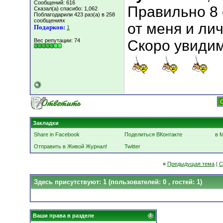
Сообщений: 616
Правильно 8 
Сказал(а) спасибо: 1,062
Поблагодарили 423 раз(а) в 258
сообщениях
от меня и лич
Подарков:
1
Вес репутации:
74
Скоро увидим
С
Закладки
Share in Facebook
Поделиться ВКонтакте
в 
Отправить в Живой Журнал!
Twitter
«
Предыдущая тема
|
С
Здесь присутствуют: 1
(пользователей: 0 , гостей: 1)
Ваши права в разделе