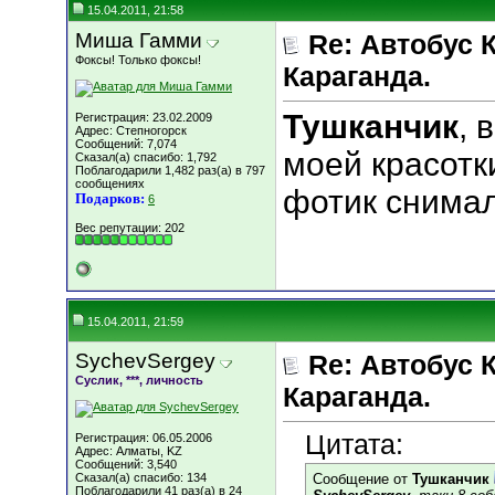
15.04.2011, 21:58
Миша Гамми
Re: Автобус 
Фоксы! Только фоксы!
Караганда.
Тушканчик
, 
Регистрация: 23.02.2009
Адрес: Степногорск
Сообщений: 7,074
моей красотки
Сказал(а) спасибо: 1,792
Поблагодарили 1,482 раз(а) в 797
сообщениях
фотик снимал
Подарков:
6
Вес репутации:
202
15.04.2011, 21:59
SychevSergey
Re: Автобус 
Суслик, ***, личность
Караганда.
Цитата:
Регистрация: 06.05.2006
Адрес: Алматы, KZ
Сообщений: 3,540
Сказал(а) спасибо: 134
Сообщение от
Тушканчик
Поблагодарили 41 раз(а) в 24