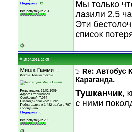
Мы только чт
Подарков:
12
Вес репутации:
251
лазили 2,5 ча
Эти бестолоч
список потеря
15.04.2011, 22:05
Миша Гамми
Re: Автобус 
Фоксы! Только фоксы!
Караганда.
Тушканчик
, 
Регистрация: 23.02.2009
Адрес: Степногорск
Сообщений: 7,074
с ними покол
Сказал(а) спасибо: 1,792
Поблагодарили 1,482 раз(а) в 797
сообщениях
Подарков:
6
Вес репутации:
202