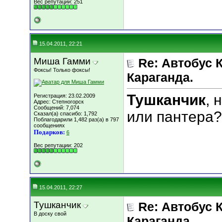
Вес репутации:
251
15.04.2011, 22:21
Миша Гамми
Re: Автобус 
Фоксы! Только фоксы!
Караганда.
Тушканчик
, 
Регистрация: 23.02.2009
Адрес: Степногорск
Сообщений: 7,074
или пантера?)
Сказал(а) спасибо: 1,792
Поблагодарили 1,482 раз(а) в 797
сообщениях
Подарков:
6
Вес репутации:
202
15.04.2011, 22:27
Тушканчик
Re: Автобус 
В доску свой
Караганда.