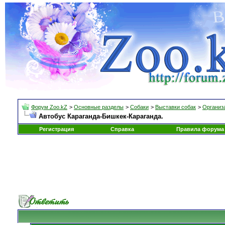
Форум Zoo.kZ
>
Основные разделы
>
Собаки
>
Выставки собак
>
Организа
Автобус Караганда-Бишкек-Караганда.
Регистрация
Справка
Правила форума