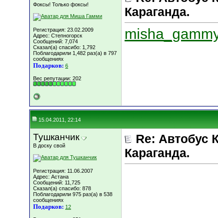
Фоксы! Только фоксы!
Караганда.
misha_gammy
Регистрация: 23.02.2009
Адрес: Степногорск
Сообщений: 7,074
Сказал(а) спасибо: 1,792
Поблагодарили 1,482 раз(а) в 797
сообщениях
Подарков:
6
Вес репутации:
202
15.04.2011, 22:14
Тушканчик
Re: Автобус 
В доску свой
Караганда.
Регистрация: 11.06.2007
Адрес: Астана
Сообщений: 11,725
Сказал(а) спасибо: 878
Поблагодарили 975 раз(а) в 538
сообщениях
Подарков:
12