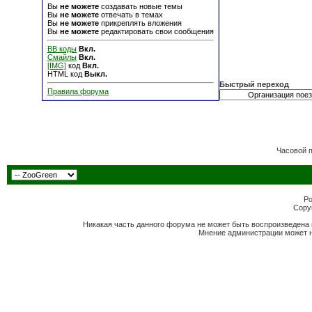
Вы
не можете
создавать новые темы
Вы
не можете
отвечать в темах
Вы
не можете
прикреплять вложения
Вы
не можете
редактировать свои сообщения
BB коды
Вкл.
Смайлы
Вкл.
[IMG]
код
Вкл.
HTML код
Выкл.
Быстрый переход
Правила форума
Часовой 
Po
Copyr
Никакая часть данного форума не может быть воспроизведена 
Мнение администрации может н