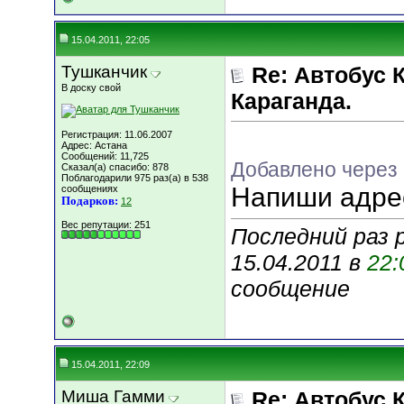
15.04.2011, 22:05
Тушканчик
Re: Автобус 
В доску свой
Караганда.
Регистрация: 11.06.2007
Адрес: Астана
Сообщений: 11,725
Добавлено через
Сказал(а) спасибо: 878
Поблагодарили 975 раз(а) в 538
Напиши адрес
сообщениях
Подарков:
12
Вес репутации:
251
Последний раз 
15.04.2011 в
22:
сообщение
15.04.2011, 22:09
Миша Гамми
Re: Автобус 