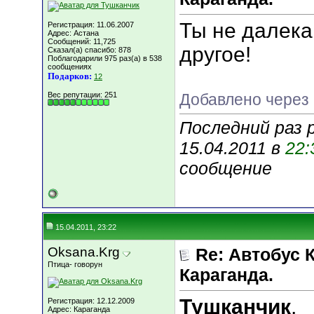
Ты не далека 
Регистрация: 11.06.2007
Адрес: Астана
Сообщений: 11,725
другое!
Сказал(а) спасибо: 878
Поблагодарили 975 раз(а) в 538
сообщениях
Подарков:
12
Вес репутации:
251
Добавлено через 
Последний раз 
15.04.2011 в
22:
сообщение
15.04.2011, 23:22
Oksana.Krg
Re: Автобус 
Птица- говорун
Караганда.
Тушканчик
,
Регистрация: 12.12.2009
Адрес: Караганда