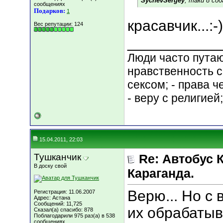
SychevSergey
, таки 8 соб
сообщениях
Подарков:
1
красавчик...:-)
Вес репутации:
124
___________
Люди часто путают
нравственность с
сексом; - права 
- веру с религией
15.04.2011, 22:03
Тушканчик
Re: Автобус 
В доску свой
Караганда.
Верю... Но с
Регистрация: 11.06.2007
Адрес: Астана
Сообщений: 11,725
их обрабатыва
Сказал(а) спасибо: 878
Поблагодарили 975 раз(а) в 538
сообщениях