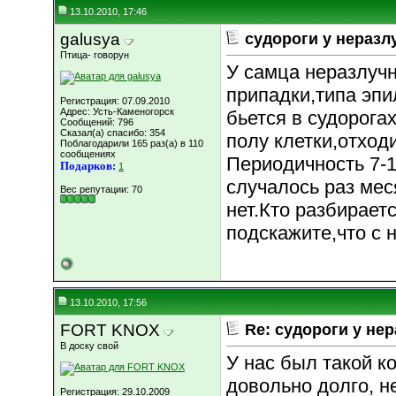
13.10.2010, 17:46
galusya
судороги у неразл
Птица- говорун
У самца неразлуч
припадки,типа эпи
Регистрация: 07.09.2010
Адрес: Усть-Каменогорск
бьется в судорога
Сообщений: 796
Сказал(а) спасибо: 354
полу клетки,отходи
Поблагодарили 165 раз(а) в 110
сообщениях
Периодичность 7-1
Подарков:
1
случалось раз мес
Вес репутации:
70
нет.Кто разбираетс
подскажите,что с 
13.10.2010, 17:56
FORT KNOX
Re: судороги у не
В доску свой
У нас был такой к
довольно долго, н
Регистрация: 29.10.2009