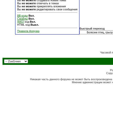
Вы
не можете
создавать новые темы
Вы
не можете
отвечать в темах
Вы
не можете
прикреплять вложения
Вы
не можете
редактировать свои сообщения
BB коды
Вкл.
Смайлы
Вкл.
[IMG]
код
Вкл.
HTML код
Выкл.
Быстрый переход
Правила форума
Часовой 
Po
Copyr
Никакая часть данного форума не может быть воспроизведена 
Мнение администрации может н