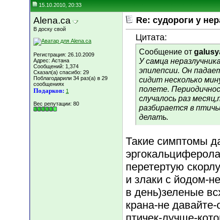
15.10.2010, 20:33
Alena.ca
Re: судороги у не
В доску свой
Цитата:
Сообщение от
galusy
Регистрация: 26.10.2009
У самца неразлучни
Адрес: Астана
Сообщений: 1,374
эпилепсии. Он падает
Сказал(а) спасибо: 29
Поблагодарили 34 раз(а) в 29
сидит несколько мин
сообщениях
полете. Периодичнос
Подарков:
1
случалось раз месяц
Вес репутации:
80
разбирается в птичь
делать.
Такие симптомы д
эргокальциферола
перетертую скорл
и злаки с йодом-н
в день)зеленые вс
крана-не давайте-
птичек-лучше-кото