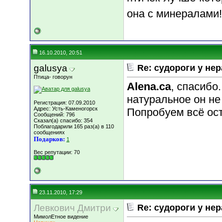
она с минералами!
16.10.2010, 20:51
galusya
Re: судороги у не
Птица- говорун
Alena.ca
, спасибо
натуральное он не
Регистрация: 07.09.2010
Адрес: Усть-Каменогорск
Попробуем всё ост
Сообщений: 796
Сказал(а) спасибо: 354
Поблагодарили 165 раз(а) в 110
сообщениях
Подарков:
1
Вес репутации:
70
23.11.2010, 17:29
Левкович Дмитри
Re: судороги у не
МимолЕтное видение