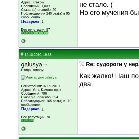
Адрес: Krakow
не стало. (
Сообщений: 1,009
Сказал(а) спасибо: 20
Но его мучения б
Поблагодарили 240 раз(а) в 95
сообщениях
Подарков:
1
Вес репутации:
97
14.10.2010, 19:38
galusya
Re: судороги у не
Птица- говорун
Как жалко! Наш по
два.
Регистрация: 07.09.2010
Адрес: Усть-Каменогорск
Сообщений: 796
Сказал(а) спасибо: 354
Поблагодарили 165 раз(а) в 110
сообщениях
Подарков:
1
Вес репутации:
70