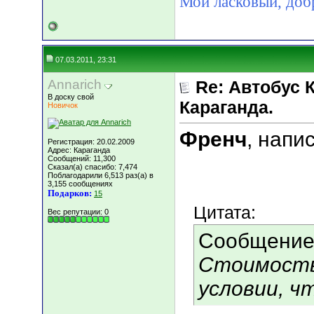
Мой ласковый, д
07.03.2011, 23:31
Annarich
Re: Автобус 
В доску свой
Караганда.
Новичок
Френч
, напи
Регистрация: 20.02.2009
Адрес: Караганда
Сообщений: 11,300
Сказал(а) спасибо: 7,474
Поблагодарили 6,513 раз(а) в
3,155 сообщениях
Подарков:
15
Цитата:
Вес репутации:
0
Сообщение
Стоимость 
условии, ч