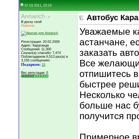
07.03.2011, 23:19
Annarich
Автобус Кара
В доску свой
Новичок
Уважаемые к
астанчане, е
Регистрация: 20.02.2009
Адрес: Караганда
Сообщений: 11,300
заказать авт
Сказал(а) спасибо: 7,474
Поблагодарили 6,513 раз(а) в
Все желающи
3,155 сообщениях
Подарков:
15
отпишитесь в
Вес репутации:
0
быстрее реши
Несколько че
больше нас б
получится пр
Примерное вр