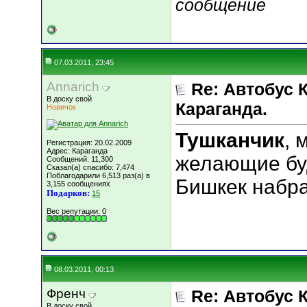
сообщение
07.03.2011, 23:45
Annarich
Re: Автобус 
В доску свой
Караганда.
Новичок
Тушканчик
, 
Регистрация: 20.02.2009
Адрес: Караганда
желающие буд
Сообщений: 11,300
Сказал(а) спасибо: 7,474
Поблагодарили 6,513 раз(а) в
Бишкек набра
3,155 сообщениях
Подарков:
15
Вес репутации:
0
08.03.2011, 00:13
Френч
Re: Автобус 
В доску свой