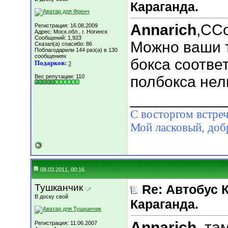
Караганда.
Annarich
,ССо
Регистрация: 16.08.2009
Адрес: Моск.обл., г. Ногинск
Сообщений: 1,923
Можно ваши 
Сказал(а) спасибо: 86
Поблагодарили 144 раз(а) в 130
сообщениях
бокса соотве
Подарков:
3
Вес репутации:
110
полбокса нел
___________
С восторгом встреч
Мой ласковый, д
08.03.2011, 00:16
Тушканчик
Re: Автобус 
В доску свой
Караганда.
Annarich
, та
Регистрация: 11.06.2007