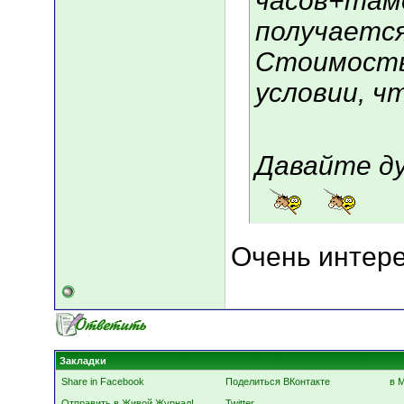
часов+там
получается
Стоимость 
условии, ч
Давайте д
Очень интере
Закладки
Share in Facebook
Поделиться ВКонтакте
в 
Отправить в Живой Журнал!
Twitter