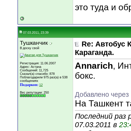
это туда и о
07.03.2011, 23:39
Тушканчик
Re: Автобус 
В доску свой
Караганда.
Annarich
, Ин
Регистрация: 11.06.2007
Адрес: Астана
Сообщений: 11,725
бокс.
Сказал(а) спасибо: 878
Поблагодарили 975 раз(а) в 538
сообщениях
Подарков:
12
Вес репутации:
250
Добавлено через
На Ташкент т
Последний раз 
07.03.2011 в
23: