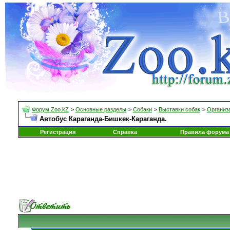
Форум Zoo.kZ
>
Основные разделы
>
Собаки
>
Выставки собак
>
Организа
Автобус Караганда-Бишкек-Караганда.
Регистрация
Справка
Правила форума