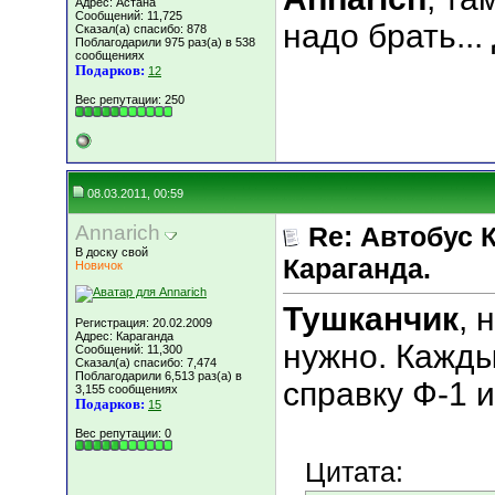
Адрес: Астана
Сообщений: 11,725
надо брать..
Сказал(а) спасибо: 878
Поблагодарили 975 раз(а) в 538
сообщениях
Подарков:
12
Вес репутации:
250
08.03.2011, 00:59
Annarich
Re: Автобус 
В доску свой
Караганда.
Новичок
Тушканчик
, 
Регистрация: 20.02.2009
Адрес: Караганда
нужно. Кажды
Сообщений: 11,300
Сказал(а) спасибо: 7,474
Поблагодарили 6,513 раз(а) в
справку Ф-1 и
3,155 сообщениях
Подарков:
15
Вес репутации:
0
Цитата: