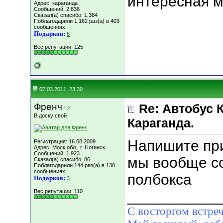
интересная м
Адрес: караганда
Сообщений: 2,836
Сказал(а) спасибо: 1,384
Поблагодарили 1,162 раз(а) в 403
сообщениях
Подарков:
6
Вес репутации:
125
07.03.2011, 23:30
Френч
Re: Автобус 
В доску свой
Караганда.
Напишите при
Регистрация: 16.08.2009
Адрес: Моск.обл., г. Ногинск
Сообщений: 1,923
мы вообще со
Сказал(а) спасибо: 86
Поблагодарили 144 раз(а) в 130
сообщениях
полбокса
Подарков:
3
Вес репутации:
110
___________
С восторгом встреч