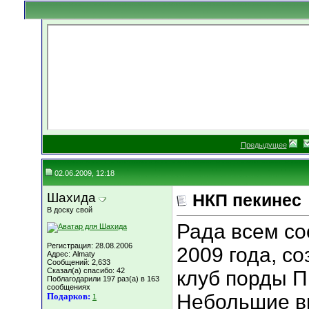
Предыдущее
02.06.2009, 12:18
Шахида
НКП пекинес
В доску свой
Рада всем со
Регистрация: 28.08.2006
2009 года, с
Адрес: Almaty
Сообщений: 2,633
Сказал(а) спасибо: 42
клуб порды ПЕ
Поблагодарили 197 раз(а) в 163
сообщениях
Небольшие в
Подарков:
1