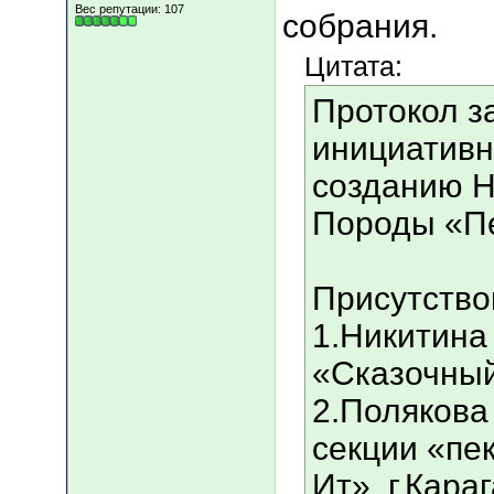
Вес репутации:
107
собрания.
Цитата:
Протокол з
инициативн
созданию Н
Породы «Пе
Присутство
1.Никитина 
«Сказочный
2.Полякова 
секции «пе
Ит», г.Кара