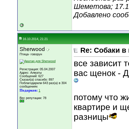
Шеметова; 17.1
Добавлено соо
16.10.2014, 21:21
Sherwood
Re: Собаки в
Птица- говорун
все зависит т
Регистрация: 05.04.2007
вас щенок - 
Адрес: Алматы
Сообщений: 627
Сказал(а) спасибо: 897
Поблагодарили 643 раз(а) в 304
сообщениях
Подарков:
1
потому что ж
Вес репутации:
78
квартире и щ
разницы