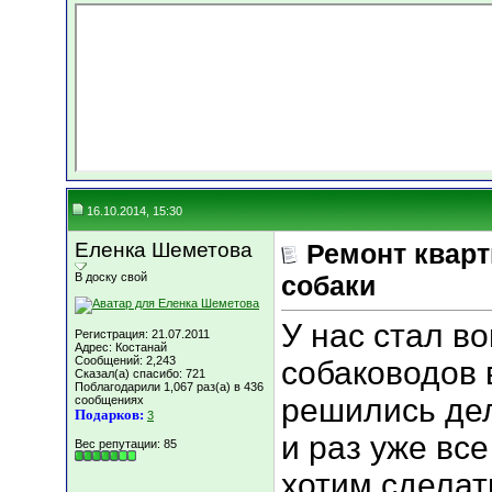
16.10.2014, 15:30
Еленка Шеметова
Ремонт кварт
В доску свой
собаки
У нас стал во
Регистрация: 21.07.2011
Адрес: Костанай
Сообщений: 2,243
собаководов 
Сказал(а) спасибо: 721
Поблагодарили 1,067 раз(а) в 436
решились дел
сообщениях
Подарков:
3
и раз уже все
Вес репутации:
85
хотим сделат