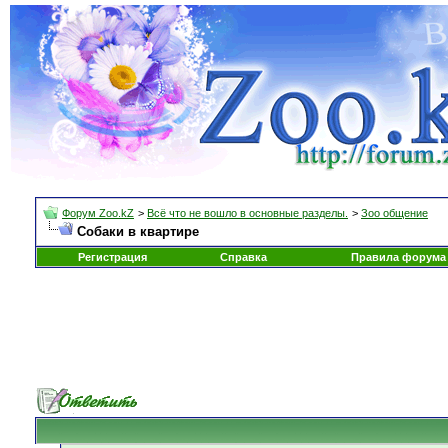
Форум Zoo.kZ
>
Всё что не вошло в основные разделы.
>
Зоо общение
Собаки в квартире
Регистрация
Справка
Правила форума