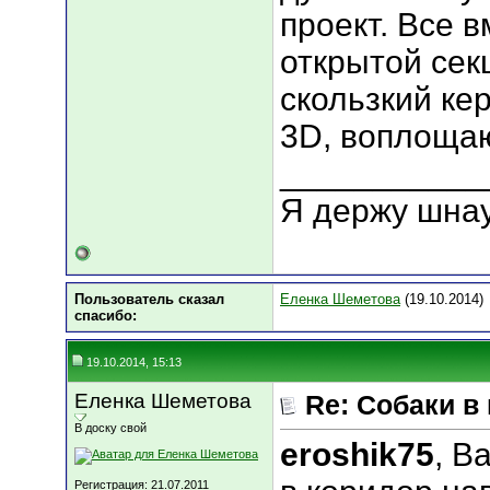
проект. Все в
открытой сек
скользкий ке
3D, воплоща
___________
Я держу шна
Пользователь сказал
Еленка Шеметова
(19.10.2014)
cпасибо:
19.10.2014, 15:13
Еленка Шеметова
Re: Собаки в
В доску свой
eroshik75
, В
Регистрация: 21.07.2011