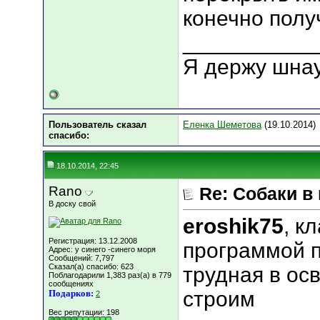
конечно полу
___________
Я держу шна
Пользователь сказал
Еленка Шеметова
(19.10.2014)
cпасибо:
18.10.2014, 22:45
Rano
Re: Собаки в
В доску свой
eroshik75
, к
Регистрация: 13.12.2008
программой 
Адрес: у синего -синего моря
Сообщений: 7,797
Сказал(а) спасибо: 623
трудная в ос
Поблагодарили 1,383 раз(а) в 779
сообщениях
строим
Подарков:
2
Вес репутации:
198