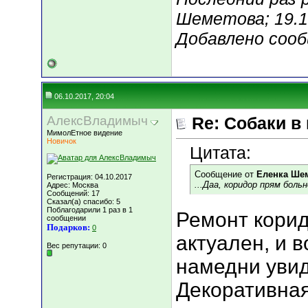
Шеметова; 19.1
Добавлено соо
06.10.2017, 20:04
АлексВладимыч
Re: Собаки в
МимолЕтное видение
Новичок
Цитата:
Сообщение от
Еленка Ше
Регистрация: 04.10.2017
...Даа, коридор прям бол
Адрес: Москва
Сообщений: 17
Сказал(а) спасибо: 5
Поблагодарили 1 раз в 1
Ремонт корид
сообщении
Подарков:
0
актуален, и в
Вес репутации:
0
намедни увид
Декоративная