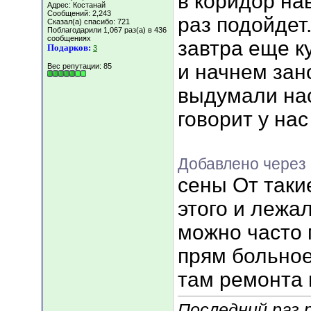
в коридор на
Адрес: Костанай
Сообщений: 2,243
раз подойдет
Сказал(а) спасибо: 721
Поблагодарили 1,067 раз(а) в 436
сообщениях
завтра еще к
Подарков:
3
и начнем зан
Вес репутации:
85
выдумали на
говорит у нас
Добавлено через
сены От таки
этого и лежал
можно часто 
прям больное
там ремонта
Последний раз 