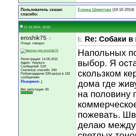
Пользователь сказал
Еленка Шеметова
(19.10.2014)
cпасибо:
17.10.2014, 18:02
eroshik75
Re: Собаки в
Птица- говорун
Напольных п
Регистрация: 14.06.2011
выбор. Я ост
Адрес: Уральск
Сообщений: 518
Сказал(а) спасибо: 340
скользком ке
Поблагодарили 339 раз(а) в 182
сообщениях
дома где жив
Подарков:
1
Вес репутации:
65
на половину 
коммерческо
пожевать. Ш
делаю между
светлых тоно