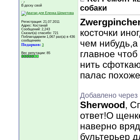
В доску свой
собаки
Zwergpinche
Регистрация: 21.07.2011
Адрес: Костанай
Сообщений: 2,243
косточки ино
Сказал(а) спасибо: 721
Поблагодарили 1,067 раз(а) в 436
чем нибудь,а
сообщениях
Подарков:
3
главное чтоб 
Вес репутации:
85
нить сфоткаю
палас похож
Добавлено через 
Sherwood
, С
ответ!О щенк
наверно вряд 
бультерьер д