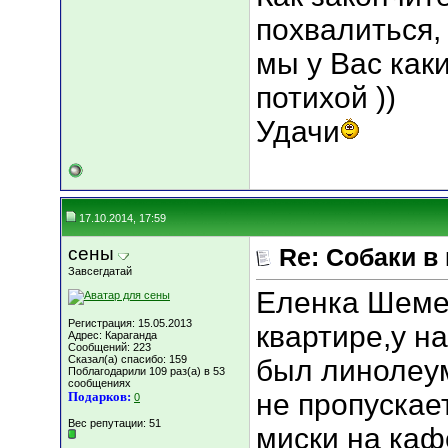
похвалиться, 
мы у Вас как
потихой ))
Удачи
17.10.2014, 17:59
сены
Re: Собаки в
Завсегдатай
Еленка Шемет
Регистрация: 15.05.2013
квартире,у на
Адрес: Караганда
Сообщений: 223
Сказал(а) спасибо: 159
был линолеум
Поблагодарили 109 раз(а) в 53
сообщениях
не пропускает
Подарков:
0
Вес репутации:
51
миски на ка