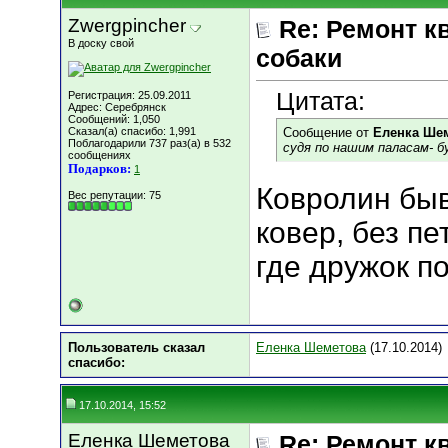
Zwergpincher
Re: Ремонт к
В доску свой
собаки
Цитата:
Регистрация: 25.09.2011
Адрес: Серебрянск
Сообщений: 1,050
Сказал(а) спасибо: 1,991
Сообщение от
Еленка Ше
Поблагодарили 737 раз(а) в 532
судя по нашим паласам- 
сообщениях
Подарков:
1
Ковролин быв
Вес репутации:
75
ковер, без пе
где дружок по
Пользователь сказал
Еленка Шеметова
(17.10.2014)
cпасибо:
17.10.2014, 15:52
Еленка Шеметова
Re: Ремонт к