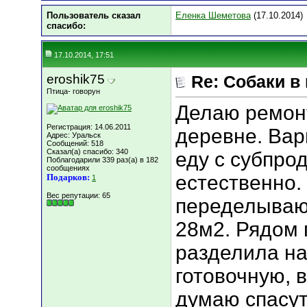
Пользователь сказал
Еленка Шеметова
(17.10.2014)
cпасибо:
17.10.2014, 17:51
eroshik75
Re: Собаки в
Птица- говорун
Делаю ремонт
Регистрация: 14.06.2011
деревне. Ва
Адрес: Уральск
Сообщений: 518
Сказал(а) спасибо: 340
еду с субпро
Поблагодарили 339 раз(а) в 182
сообщениях
естественно.
Подарков:
1
Вес репутации:
65
переделываю 
28м2. Рядом
разделила на
готовочную, в
думаю спасут