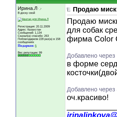
Ирина.Л
Продаю миски
В доску свой
Продаю миски
Регистрация: 20.11.2009
для собак ср
Адрес: Казахстан
Сообщений: 1,134
Сказал(а) спасибо: 263
фирма Color 
Поблагодарили 228 раз(а) в 158
сообщениях
Подарков:
5
Вес репутации:
99
Добавлено через 
в форме серд
косточки(дво
Добавлено через 
оч.красиво!
___________
irinalinkova@