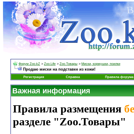
Форум Zoo.kZ
>
Zoo.Life
>
Zoo.Товары
>
Миски, кормушки, поилки
Продаю миски на подставке из кожи!
Регистрация
Справка
Правила форума
Важная информация
Правила размещения
б
разделе "Zoo.Товары"