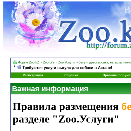
Форум Zoo.kZ
>
Zoo.Life
>
Zoo.Услуги
>
Выгул, дрессировка, натаска, помо
Требуются услуги выгула для собаки в Астане!
Регистрация
Справка
Правила форума
Важная информация
Правила размещения
б
разделе "Zoo.Услуги"