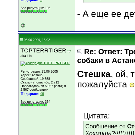
3
Вес репутации:
193
- А еще ее детк
08.06.2009, 15:02
TOPTERRTIGER
Re: Ответ: Т
aka Lilo
собаки в Астан
Стешка
, ой,
Регистрация: 23.06.2005
Адрес: Астана
Сообщений: 19,658
пожалуйста
Сказал(а) спасибо: 2,712
Поблагодарили 5,967 раз(а) в
2,567 сообщениях
Подарков:
95
Вес репутации:
364
Цитата:
Сообщение от
Ст
Хохмишь?!!!!!)))))