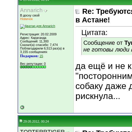
Annarich
Re: Требуютс
В доску свой
в Астане!
Новичок
Цитата:
Регистрация: 20.02.2009
Адрес: Караганда
Сообщений: 11,300
Сообщение от
Ту
Сказал(а) спасибо: 7,474
не готовы люди 
Поблагодарили 6,513 раз(а) в
3,155 сообщениях
Подарков:
15
да ещё и не 
Вес репутации:
0
"посторонним
собаку даже 
рискнула...
29.05.2012, 00:24
TOPTERRTIGER