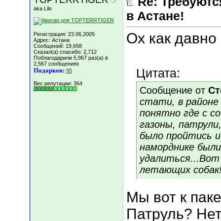
Re: Требуютс
aka Lilo
в Астане!
Ох как давно 
Регистрация: 23.06.2005
Адрес: Астана
Сообщений: 19,658
Сказал(а) спасибо: 2,712
Поблагодарили 5,967 раз(а) в
2,567 сообщениях
Цитата:
Подарков:
95
Вес репутации:
364
Сообщение от
Ст
стати, в районе
понятно где с со
газоны, патрули
было пройтись и
наморднике были
удалиться...Вот
летающих собак
Мы вот к пак
Патруль? Нет