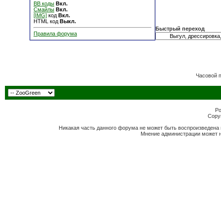
BB коды
Вкл.
Смайлы
Вкл.
[IMG]
код
Вкл.
HTML код
Выкл.
Быстрый переход
Правила форума
Часовой 
Po
Copyr
Никакая часть данного форума не может быть воспроизведена 
Мнение администрации может н