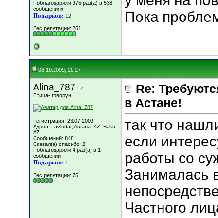
у меня на пов
Поблагодарили 975 раз(а) в 538
сообщениях
Пока проблем
Подарков:
12
Вес репутации:
251
08.10.2009, 20:27
Alina_787
Re: Требуютс
Птица- говорун
в Астане!
так что нашл
Регистрация: 23.07.2009
Адрес: Pavlodar, Astana, KZ, Baku,
AZ
если интересу
Сообщений: 848
Сказал(а) спасибо: 2
Поблагодарили 4 раз(а) в 1
работы со су
сообщении
Подарков:
1
Занималась 
Вес репутации:
75
непосредстве
Частного лица