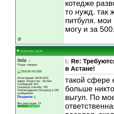
котедже разв
то нужд. так 
питбуля. мои 
могу и за 500
19.04.2012, 10:24
Itala
Re: Требуютс
Птица- говорун
в Астане!
такой сфере 
Регистрация: 09.06.2011
Адрес: Казахстан - Астана
Сообщений: 814
больше никто
Сказал(а) спасибо: 705
Поблагодарили 219 раз(а) в 160
сообщениях
выгул. По мо
Подарков:
5
Вес репутации:
79
ответственна