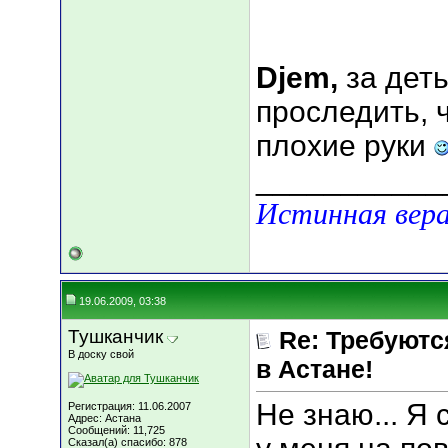
Djem,
за дет
проследить, 
плохие руки
___________
Истинная вера
19.06.2009, 03:38
Тушканчик
Re: Требуютс
В доску свой
в Астане!
Не знаю... Я 
Регистрация: 11.06.2007
Адрес: Астана
Сообщений: 11,725
Сказал(а) спасибо: 878