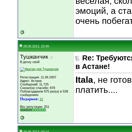
веселая, ско
эмоций, а ст
очень побега
28.05.2012, 23:49
Тушканчик
Re: Требуютс
В доску свой
в Астане!
Itala
, не гото
Регистрация: 11.06.2007
Адрес: Астана
Сообщений: 11,725
платить....
Сказал(а) спасибо: 878
Поблагодарили 975 раз(а) в 538
сообщениях
Подарков:
12
Вес репутации:
251
29.05.2012, 00:14