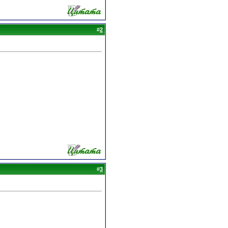
#
2
#
3