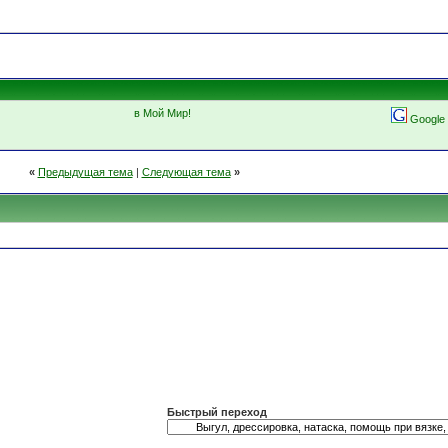
в Мой Мир!
Google
«
Предыдущая тема
|
Следующая тема
»
Быстрый переход