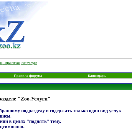
щь при вязке, вет.услуги
Правила форума
Календарь
азделе "Zoo.Услуги"
ранному подразделу и содержать только один вид услуг.
нием.
ний в целях "поднять" тему.
ецсимволов.