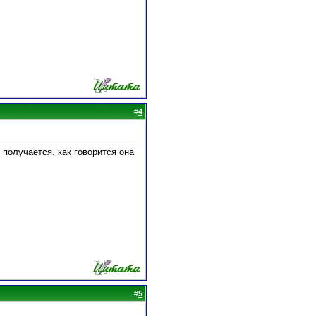
#
4
е получается. как говорится она
#
5