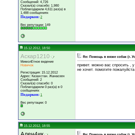
Сообщений: 4,726
Сказал(а) спасибо: 1,980
Поблагодарили 4,611 раз(а) в
1,488 сообщениях
Подарков:
2
Вес репутации:
149
15.12.2012, 18:50
Аскар1210
Re: Помощь в вязке собак (г. 
МимолЕтное видение
привет. можно вас спросить , у
Новичок
не хочет. помогите пожалуйста
Регистрация: 15.12.2012
Адрес: Казахстан. Жанаозен
Сообщений: 2
Сказал(а) спасибо: 0
Поблагодарили 0 раз(а) в 0
сообщениях
Подарков:
1
Вес репутации:
0
15.12.2012, 18:55
Ален4ик
Re: Помощь в вязке собак (г. 