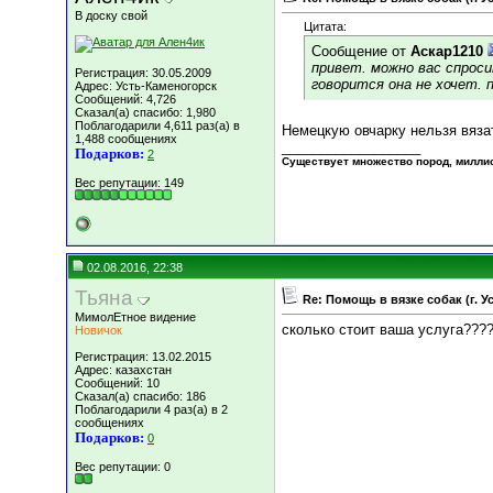
В доску свой
Цитата:
Сообщение от
Аскар1210
привет. можно вас спросит
Регистрация: 30.05.2009
говорится она не хочет.
Адрес: Усть-Каменогорск
Сообщений: 4,726
Сказал(а) спасибо: 1,980
Поблагодарили 4,611 раз(а) в
Немецкую овчарку нельзя вяза
1,488 сообщениях
__________________
Подарков:
2
Существует множество пород, миллион
Вес репутации:
149
02.08.2016, 22:38
Тьяна
Re: Помощь в вязке собак (г. 
МимолЕтное видение
сколько стоит ваша услуга???
Новичок
Регистрация: 13.02.2015
Адрес: казахстан
Сообщений: 10
Сказал(а) спасибо: 186
Поблагодарили 4 раз(а) в 2
сообщениях
Подарков:
0
Вес репутации:
0