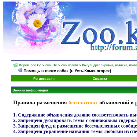
Форум Zoo.kZ
>
Zoo.Life
>
Zoo.Услуги
>
Выгул, дрессировка, натаска, помо
Помощь в вязке собак (г. Усть-Каменогорск)
Регистрация
Справка
Важная информация
Правила размещения
бесплатных
объявлений в р
1. Содержание объявления должно соответствовать выб
2. Запрещено дублировать темы с одинаковым содержа
3. Запрещен флуд и размещение бессмысленных сообще
4. Запрещено украшение названия темы любыми из сп