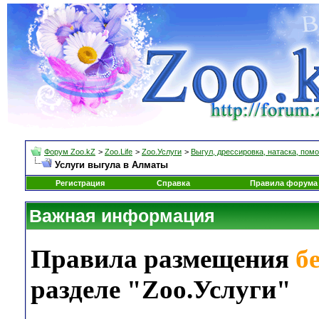
Форум Zoo.kZ
>
Zoo.Life
>
Zoo.Услуги
>
Выгул, дрессировка, натаска, помо
Услуги выгула в Алматы
Регистрация
Справка
Правила форума
Важная информация
Правила размещения
б
разделе "Zoo.Услуги"