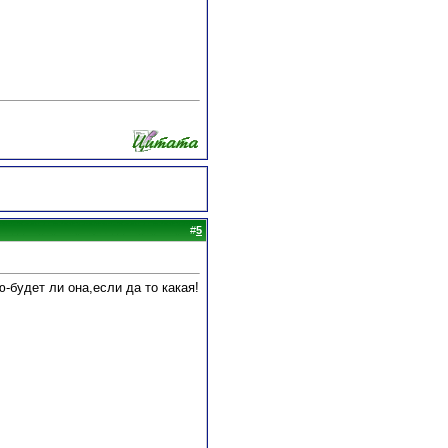
#
5
-будет ли она,если да то какая!