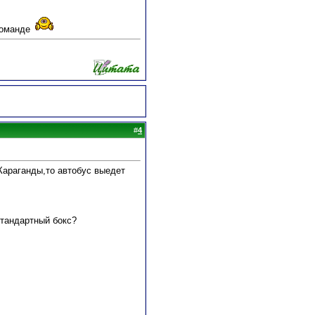
команде
#
4
Караганды,то автобус выедет
тандартный бокс?