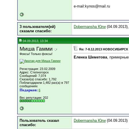
e-mail:kynos@mail.ru
3 пользователя(ей)
Dobermansha Юли
(04.09.2013)
сказали cпасибо:
04.09.2013, 13:34
Миша Гамми
Re: 7-8.12.2013 НОВОСИБИРСК 
Фоксы! Только фоксы!
Еленка Шеметова
, примерные
Регистрация: 23.02.2009
Адрес: Степногорск
Сообщений: 7,074
Сказал(а) спасибо: 1,792
Поблагодарили 1,482 раз(а) в 797
сообщениях
Подарков:
6
Вес репутации:
202
Пользователь сказал
Dobermansha Юли
(04.09.2013)
cпасибо: