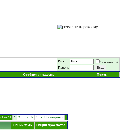
Имя
Запомнить?
Пароль
Сообщения за день
Поиск
 1 из 11
1
2
3
4
5
6
>
Последняя
»
Опции темы
Опции просмотра