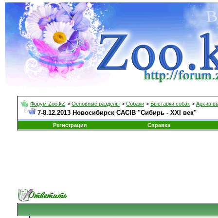
Форум Zoo.kZ
>
Основные разделы
>
Собаки
>
Выставки собак
>
Архив в
7-8.12.2013 Новосибирск CACIB "Сибирь - XXI век"
Регистрация
Справка