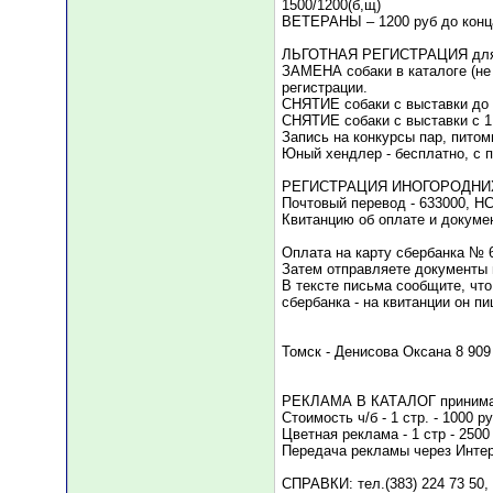
1500/1200(б,щ)
ВЕТЕРАНЫ – 1200 руб до конц
ЛЬГОТНАЯ РЕГИСТРАЦИЯ для по
ЗАМЕНА собаки в каталоге (не
регистрации.
СНЯТИЕ собаки с выставки до 
СНЯТИЕ собаки с выставки с 1 
Запись на конкурсы пар, питом
Юный хендлер - бесплатно, с 
РЕГИСТРАЦИЯ ИНОГОРОДНИХ:
Почтовый перевод - 633000, Н
Квитанцию об оплате и докумен
Оплата на карту сбербанка № 
Затем отправляете документы н
В тексте письма сообщите, чт
сбербанка - на квитанции он п
Томск - Денисова Оксана 8 909
РЕКЛАМА В КАТАЛОГ принимае
Стоимость ч/б - 1 стр. - 1000 ру
Цветная реклама - 1 стр - 2500
Передача рекламы через Интерн
СПРАВКИ: тел.(383) 224 73 50, 