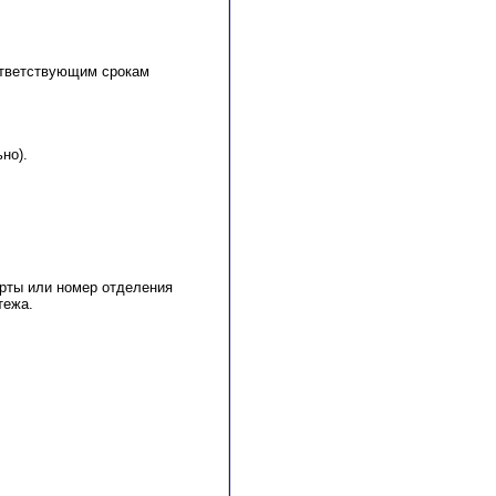
оответствующим срокам
но).
арты или номер отделения
тежа.