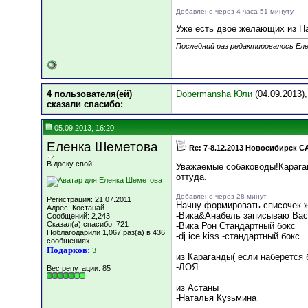
Добавлено через 4 часа 51 минуту
Уже есть двое желающих из П
Последний раз редактировалось Еле
4 пользователя(ей)
Dobermansha Юли
(04.09.2013)
сказали cпасибо:
05.09.2013, 16:20
Еленка Шеметова
Re: 7-8.12.2013 Новосибирск C
В доску свой
Уважаемые собаководы!Караган
оттуда.
Добавлено через 28 минут
Регистрация: 21.07.2011
Начну формировать списочек
Адрес: Костанай
-Вика&Анабель записываю Вас
Сообщений: 2,243
Сказал(а) спасибо: 721
-Вика Рон Cтандартный бокс
Поблагодарили 1,067 раз(а) в 436
-dj ice kiss -стандартный бокс
сообщениях
Подарков:
3
из Караганды( если наберется 
-ЛОЯ
Вес репутации:
85
из Астаны
-Наталья Кузьмина