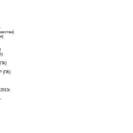
)
ахстан)
я)
И
К)
ПК)
 (ПК)
013г.
–