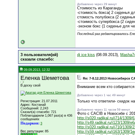
Добавлено через 29 минут
Стоимость из Караганды
-стоимость бокса( 2 сиденья д
стомость полубокса (2 сиденья
-стоимость супербокса (2 сиде
-эконом бокс (1 сиденье для ч
Последний раз редактировалось Еле
3 пользователя(ей)
dj ice kiss
(08.09.2013),
Masha7
сказали cпасибо:
09.09.2013, 12:32
Еленка Шеметова
Re: 7-8.12.2013 Новосибирск C
В доску свой
Внимание всем кто собирается 
Добавлено через 1 час 49 минут
Только что ответили- скидок н
Регистрация: 21.07.2011
Адрес: Костанай
Сообщений: 2,243
Добавлено через 11 часов 59 минут
Сказал(а) спасибо: 721
Фото с CACIB в Новосибе с 20
Поблагодарили 1,067 раз(а) в 436
http://s020.radikal.ru/i714/1309
сообщениях
http://s49.radikal.ru/i123/1309/e
Подарков:
3
http://s020.radikal.ru/i710/1309
Вес репутации:
85
http://s59.radikal.ru/i163/1309/1