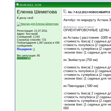
04.09.2013, 13:34
Еленка Шеметова
Re: 7-8.12.2013 НОВОСИБИРСК 
В доску свой
Автобус по маршруту Астана-
Добавлено через 6 минут
ОРИЕНТИРОВОЧНЫЕ ЦЕНЫ:
Регистрация: 21.07.2011
Адрес: Костанай
Сообщений: 2,243
из Астаны ( расстояние -1000 к
Сказал(а) спасибо: 721
-стоимость бокса( 2 сиденья д
Поблагодарили 1,067 раз(а) в 436
стомость полубокса (2 сиденья
сообщениях
-стоимость супербокса (2 сиде
Подарков:
3
-эконом бокс (1 сиденье для ч
Вес репутации:
85
из Экибастуза (750 км)
-стоимость бокса( 2 сиденья д
стомость полубокса (2 сиденья
-стоимость супербокса (2 сиде
-эконом бокс (1 сиденье для ч
из Павлодара ( 590 км)
-стоимость бокса( 2 сиденья д
-стомость полубокса (2 сидень
-стоимость супербокса (2 сиде
-эконом бокс (1 сиденье для ч
000