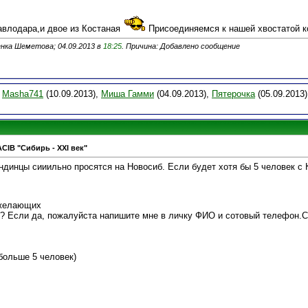
авлодара,и двое из Костаная
Присоединяемся к нашей хвостатой 
нка Шеметова; 04.09.2013 в
18:25
. Причина: Добавлено сообщение
,
Masha741
(10.09.2013),
Миша Гамми
(04.09.2013),
Пятерочка
(05.09.2013)
ACIB "Сибирь - XXI век"
динцы сииильно просятся на Новосиб. Если будет хотя бы 5 человек с 
 желающих
? Если да, пожалуйста напишите мне в личку ФИО и сотовый телефон.С
больше 5 человек)