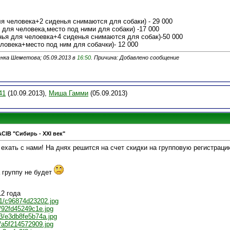
ля человека+2 сиденья снимаются для собаки) - 29 000
 для человека,место под ними для собаки) -17 000
нья для челоевка+4 сиденья снимаются для собак)-50 000
еловека+место под ним для собачки)- 12 000
нка Шеметова; 05.09.2013 в
16:50
. Причина: Добавлено сообщение
41
(10.09.2013),
Миша Гамми
(05.09.2013)
ACIB "Сибирь - XXI век"
ехать с нами! На днях решится на счет скидки на групповую регистрацию
а группу не будет
12 года
/61/c96874d23202.jpg
6/92fd45249c1e.jpg
/23/e3db8fe5b74a.jpg
e/a5f214572909.jpg