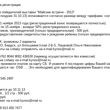
а регистрации
бедителей выставки "Майские встречи - 2013"
 позднее 31.10.13) оплачивается согласно разнице между тарифами, с
1 ноября 2013 года (регистрационный взнос возвращается полностью).
по 15 ноября - возврат 50% регистрационного взноса.
ников, производителей (только предварительная) - 500 руб.
предоставление свидетельства о рождении ребенка (только предваритель
 возможны 2 варианта
СО, Бердск, ул.Большевистская 2-Б-5, Лашковой Ольге Николаевне
ты на собаку отправлять на e-mail:kynos@mail.ru
6762 8044 9002 436530 (перевод осуществляется без комиссии)
а собаку на e-mail:kynos@mail.ru
о произвели платеж на карту СБ. И укажите 4 последних цифры Вашей к
ишется так: OSB......Это необходимо для идентифицирования Вашего пла
 545 2497
тся до 10.11.13
б., 1/2 стр - 500 руб.
 руб.
ет на e-mail:kynos@mail.ru
8 913 450 7477