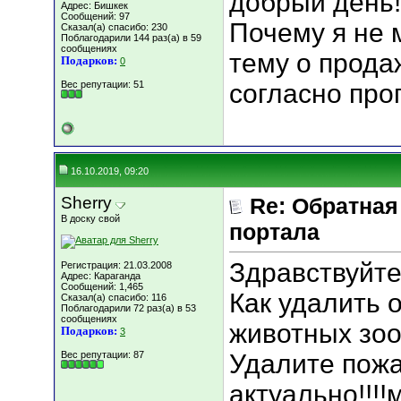
добрый день!
Адрес: Бишкек
Сообщений: 97
Почему я не 
Сказал(а) спасибо: 230
Поблагодарили 144 раз(а) в 59
сообщениях
тему о прод
Подарков:
0
Вес репутации:
51
согласно пр
16.10.2019, 09:20
Sherry
Re: Обратная
В доску свой
портала
Здравствуйте
Регистрация: 21.03.2008
Адрес: Караганда
Сообщений: 1,465
Как удалить 
Сказал(а) спасибо: 116
Поблагодарили 72 раз(а) в 53
сообщениях
животных зоо
Подарков:
3
Вес репутации:
87
Удалите пожа
актуально!!!