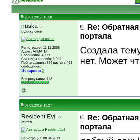
С
20.01.2019, 15:58
nuska
Re: Обратная
В доску свой
портала
Создала тему
Регистрация: 11.12.2006
Адрес: АЛМАТЫ
Сообщений: 4,733
нет. Может чт
Сказал(а) спасибо: 1,044
Поблагодарили 784 раз(а) в 463
сообщениях
Подарков:
2
Вес репутации:
148
07.02.2019, 13:27
Resident Evil
Re: Обратная
Житель
портала
Регистрация: 08.04.2013