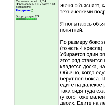
Сказал(а) спасибо: 1,514
Поблагодарили 1,317 раз(а) в 639
Женя объясняет, к
сообщениях
Подарков:
2
техническими под
Вес репутации:
124
Я попытаюсь объяс
понятней.
По размеру бокс з
(то есть 4 кресла)
Убирается один ря
этот ряд ставится 
кладется доска, на
Обычно, когда еду
берут пол бокса. Ч
едите на далекое 
така сидя туда еха
(у кого тоже мален
двоих. Едите на л