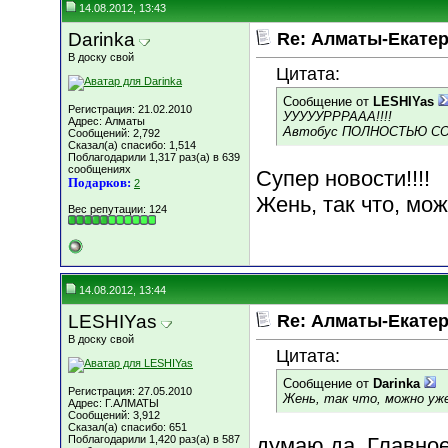
14.08.2012, 13:43
Darinka
Re: Алматы-Екатер
В доску свой
Цитата:
Сообщение от
LESHIYas
Регистрация: 21.02.2010
УУУУУРРРААА!!!!
Адрес: Алматы
Автобус ПОЛНОСТЬЮ СОБ
Сообщений: 2,792
Сказал(а) спасибо: 1,514
Поблагодарили 1,317 раз(а) в 639
сообщениях
Супер новости!!!!
Подарков:
2
Жень, так что, мо
Вес репутации:
124
14.08.2012, 13:44
LESHIYas
Re: Алматы-Екатер
В доску свой
Цитата:
Сообщение от
Darinka
Регистрация: 27.05.2010
Жень, так что, можно уж
Адрес: Г.АЛМАТЫ
Сообщений: 3,912
Сказал(а) спасибо: 651
Поблагодарили 1,420 раз(а) в 587
думаю да. Главное 