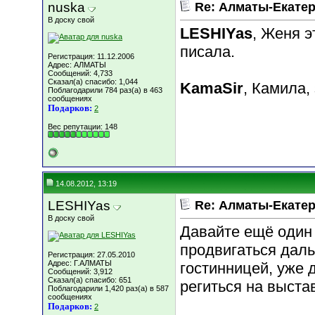
nuska
Re: Алматы-Екатер
В доску свой
LESHIYas
, Женя э
писала.
Регистрация: 11.12.2006
Адрес: АЛМАТЫ
Сообщений: 4,733
Сказал(а) спасибо: 1,044
KamaSir
, Камила,
Поблагодарили 784 раз(а) в 463
сообщениях
Подарков:
2
Вес репутации:
148
14.08.2012, 13:19
LESHIYas
Re: Алматы-Екатер
В доску свой
Давайте ещё один 
продвигаться даль
Регистрация: 27.05.2010
Адрес: Г.АЛМАТЫ
гостинницей, уже 
Сообщений: 3,912
Сказал(а) спасибо: 651
региться на выстав
Поблагодарили 1,420 раз(а) в 587
сообщениях
Подарков:
2