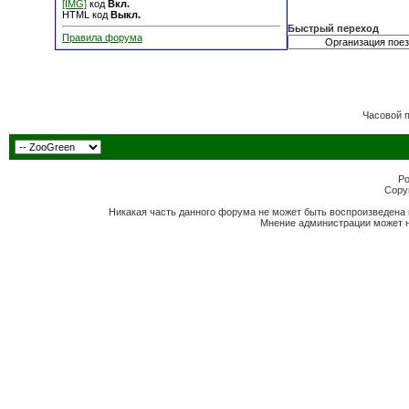
[IMG]
код
Вкл.
HTML код
Выкл.
Быстрый переход
Правила форума
Часовой 
Po
Copyr
Никакая часть данного форума не может быть воспроизведена 
Мнение администрации может н