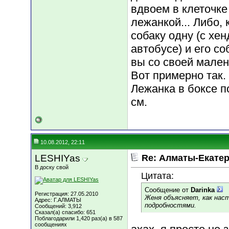
вдвоем в клеточке
лежанкой... Либо,
собаку одну (с хе
автобусе) и его со
вы со своей мален
Вот примерно так.
Лежанка в боксе п
см.
10.08.2012, 22:11
LESHIYas
Re: Алматы-Екатер
В доску свой
Цитата:
Сообщение от
Darinka
Регистрация: 27.05.2010
Женя объясняет, как наст
Адрес: Г.АЛМАТЫ
подробностями.
Сообщений: 3,912
Сказал(а) спасибо: 651
Поблагодарили 1,420 раз(а) в 587
сообщениях