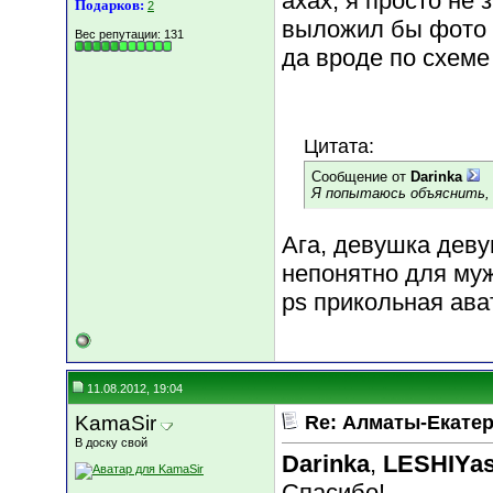
ахах, я просто не
Подарков:
2
выложил бы фото -
Вес репутации:
131
да вроде по схеме 
Цитата:
Сообщение от
Darinka
Я попытаюсь объяснить, 
Ага, девушка деву
непонятно для му
ps прикольная ав
11.08.2012, 19:04
KamaSir
Re: Алматы-Екатер
В доску свой
Darinka
,
LESHIYa
Спасибо!