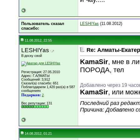
Пользователь сказал
LESHIYas
(11.08.2012)
cпасибо:
11.08.2012, 22:55
LESHIYas
Re: Алматы-Екатер
В доску свой
KamaSir
, мне в 
ПОРОДА, тел
Регистрация: 27.05.2010
Адрес: Г.АЛМАТЫ
Сообщений: 3,912
Сказал(а) спасибо: 651
Добавлено через 19 часо
Поблагодарили 1,420 раз(а) в 587
KamaSir
, или мож
сообщениях
Подарков:
2
Последний раз редакт
Вес репутации:
131
Причина: Добавлено 
14.08.2012, 01:21