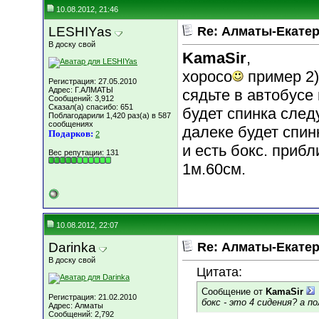
10.08.2012, 21:46
LESHIYas
Re: Алматы-Екатер
В доску свой
KamaSir
,
хоросо
пример 2)
Регистрация: 27.05.2010
Адрес: Г.АЛМАТЫ
сядьте в автобусе
Сообщений: 3,912
Сказал(а) спасибо: 651
будет спинка след
Поблагодарили 1,420 раз(а) в 587
сообщениях
далеке будет спин
Подарков:
2
и есть бокс. приб
Вес репутации:
131
1м.60см.
10.08.2012, 22:07
Darinka
Re: Алматы-Екатер
В доску свой
Цитата:
Сообщение от
KamaSir
Регистрация: 21.02.2010
бокс - это 4 сидения? а по
Адрес: Алматы
Сообщений: 2,792