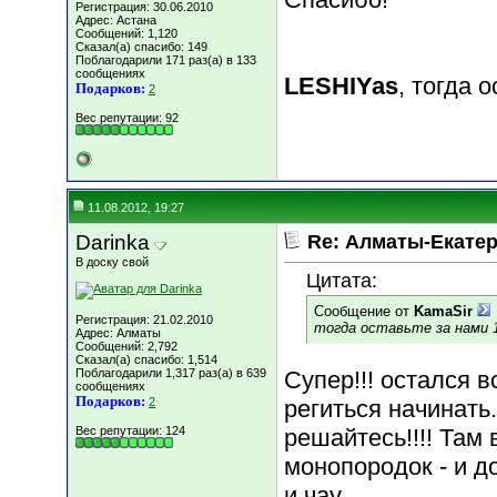
Регистрация: 30.06.2010
Адрес: Астана
Сообщений: 1,120
Сказал(а) спасибо: 149
Поблагодарили 171 раз(а) в 133
сообщениях
LESHIYas
, тогда 
Подарков:
2
Вес репутации:
92
11.08.2012, 19:27
Darinka
Re: Алматы-Екатер
В доску свой
Цитата:
Сообщение от
KamaSir
Регистрация: 21.02.2010
тогда оставьте за нами 1
Адрес: Алматы
Сообщений: 2,792
Сказал(а) спасибо: 1,514
Поблагодарили 1,317 раз(а) в 639
Супер!!! остался в
сообщениях
Подарков:
2
региться начинать.
Вес репутации:
124
решайтесь!!!! Там
монопородок - и д
и чау.....