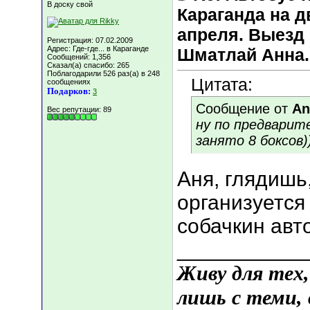
В доску свой
Караганда на д
апреля. Выезд 
Регистрация: 07.02.2009
Адрес: Где-где... в Караганде
Шматлай Анна.
Сообщений: 1,356
Сказал(а) спасибо: 265
Поблагодарили 526 раз(а) в 248
Цитата:
сообщениях
Подарков:
3
Сообщение от
An
Вес репутации:
89
ну по предварит
занято 8 боксов)
Аня, глядишь
организуется
собачкин авто
___________
Живу для тех
лишь с теми,