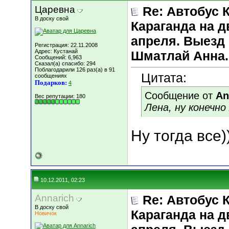
Царевна
Re: Автобус 
В доску свой
Караганда на д
апреля. Выезд 
Регистрация: 22.11.2008
Адрес: Кустанай
Шматлай Анна.
Сообщений: 6,963
Сказал(а) спасибо: 294
Поблагодарили 126 раз(а) в 91
Цитата:
сообщениях
Подарков:
4
Сообщение от
An
Вес репутации:
180
Лена, ну конечно
Ну тогда все)
10.12.2011, 02:23
Annarich
Re: Автобус 
В доску свой
Караганда на д
Новичок