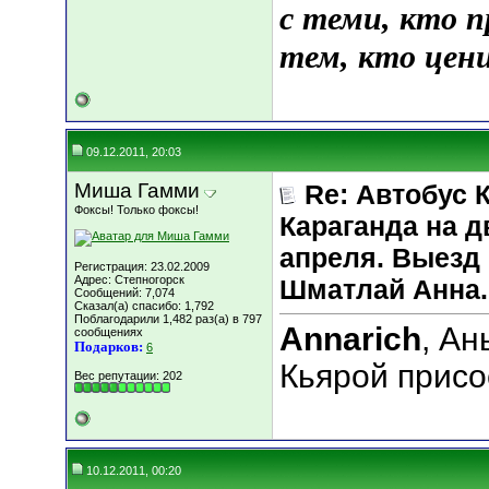
с теми, кто 
тем, кто цени
09.12.2011, 20:03
Миша Гамми
Re: Автобус 
Фоксы! Только фоксы!
Караганда на д
апреля. Выезд 
Регистрация: 23.02.2009
Адрес: Степногорск
Шматлай Анна.
Сообщений: 7,074
Сказал(а) спасибо: 1,792
Поблагодарили 1,482 раз(а) в 797
Annarich
, Ан
сообщениях
Подарков:
6
Кьярой присо
Вес репутации:
202
10.12.2011, 00:20