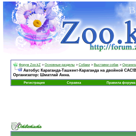
Форум Zoo.kZ
>
Основные разделы
>
Собаки
>
Выставки собак
>
Организа
Автобус Караганда-Ташкент-Караганда на двойной САС!В 
Организатор: Шматлай Анна.
Регистрация
Справка
Правила форума