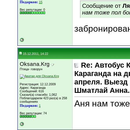
Подарков:
15
Сообщение от
Ля
Вес репутации:
0
нам тоже пол бок
забронирова
15.12.2011, 14:22
Oksana.Krg
Re: Автобус 
Птица- говорун
Караганда на д
апреля. Выезд 
Регистрация: 12.12.2009
Адрес: Караганда
Шматлай Анна.
Сообщений: 616
Сказал(а) спасибо: 1,062
Поблагодарили 423 раз(а) в 258
Аня нам тоже 
сообщениях
Подарков:
1
Вес репутации:
74