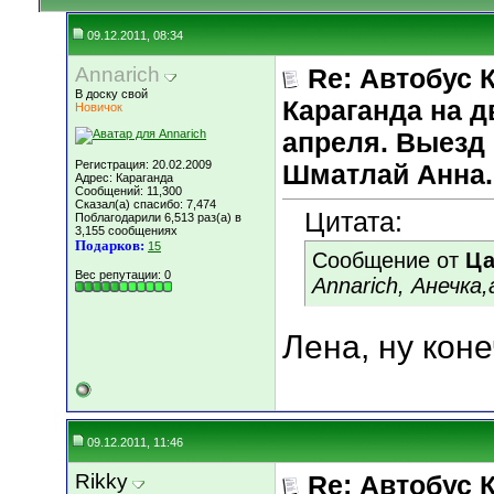
09.12.2011, 08:34
Annarich
Re: Автобус 
В доску свой
Караганда на д
Новичок
апреля. Выезд 
Регистрация: 20.02.2009
Шматлай Анна.
Адрес: Караганда
Сообщений: 11,300
Сказал(а) спасибо: 7,474
Цитата:
Поблагодарили 6,513 раз(а) в
3,155 сообщениях
Подарков:
15
Сообщение от
Ца
Вес репутации:
0
Annarich, Анечка
Лена, ну кон
09.12.2011, 11:46
Rikky
Re: Автобус 