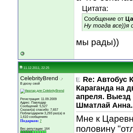
Цитата:
Сообщение от
Ца
Ну тогда все))я 
мы рады))
11.12.2011, 22:25
CelebrityBrend
Re: Автобус 
В доску свой
Караганда на д
апреля. Выезд 
Регистрация: 11.09.2009
Адрес: Павлодар
Шматлай Анна.
Сообщений: 5,527
Сказал(а) спасибо: 7,657
Поблагодарили 3,293 раз(а) в
Мне к Царевн
1,610 сообщениях
Подарков:
7
половину "от
Вес репутации:
164