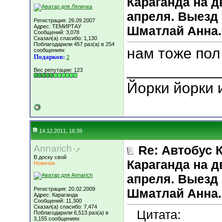
Караганда на д
апреля. Выезд 
Регистрация: 26.09.2007
Адрес: ТЕМИРТАУ
Шматлай Анна.
Сообщений: 3,078
Сказал(а) спасибо: 1,130
Поблагодарили 457 раз(а) в 254
нам тоже пол 
сообщениях
Подарков:
2
___________
Вес репутации:
123
Йорки йорки 
14.12.2011, 16:39
Annarich
Re: Автобус 
В доску свой
Караганда на д
Новичок
апреля. Выезд 
Регистрация: 20.02.2009
Шматлай Анна.
Адрес: Караганда
Сообщений: 11,300
Сказал(а) спасибо: 7,474
Цитата:
Поблагодарили 6,513 раз(а) в
3,155 сообщениях