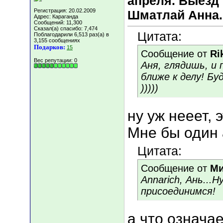
апреля. Выезд 
Регистрация: 20.02.2009
Шматлай Анна.
Адрес: Караганда
Сообщений: 11,300
Сказал(а) спасибо: 7,474
Цитата:
Поблагодарили 6,513 раз(а) в
3,155 сообщениях
Подарков:
15
Сообщение от
Ri
Вес репутации:
0
Аня, глядишь, и
ближе к делу! Б
)))))
ну уж нееет, 
Мне бы один 
Цитата:
Сообщение от
Ми
Annarich, Ань...
присоединимся!
а что означа