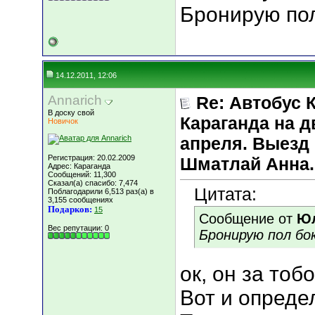
Бронирую пол
14.12.2011, 12:06
Annarich
Re: Автобус 
В доску свой
Караганда на д
Новичок
апреля. Выезд 
Регистрация: 20.02.2009
Шматлай Анна.
Адрес: Караганда
Сообщений: 11,300
Сказал(а) спасибо: 7,474
Цитата:
Поблагодарили 6,513 раз(а) в
3,155 сообщениях
Подарков:
15
Сообщение от
Юл
Вес репутации:
0
Бронирую пол бо
ок, он за тоб
Вот и опреде