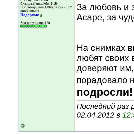
Сообщений: 3,604
Сказал(а) спасибо: 1,154
За любовь и 
Поблагодарили 1,066 раз(а) в 512
сообщениях
Асаре, за чу
Подарков:
4
Вес репутации:
129
На снимках в
любят своих 
доверяют им,
порадовало 
подросли!
Последний раз 
02.04.2012 в
12: