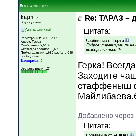
03.04.2012, 07:10
kapri
Re: ТАРАЗ – 
В доску свой
Цитата:
Регистрация: 31.01.2009
Сообщение от
Герка
Адрес: Тараз
Доброе утречко,зашла на
Сообщений: 2,510
Сказал(а) спасибо: 2,595
поздоровкаться!!!!
Поблагодарили 1,989 раз(а) в 949
сообщениях
Подарков:
6
Герка! Всегд
Вес репутации:
124
Заходите чащ
стаффеныш о
Майлибаева,
Добавлено через
Цитата:
Сообщение от
ALABAY