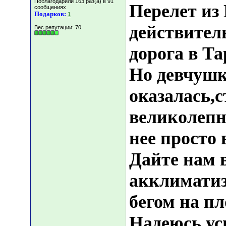
Поблагодарили 163 раз(а) в 91
Перелет из
сообщениях
Подарков:
1
действител
Вес репутации:
70
дорога в Тар
Но девчушк
оказалась,с
великолепн
нее просто 
Дайте нам 
акклиматиз
бегом на пл
Надеюсь ус