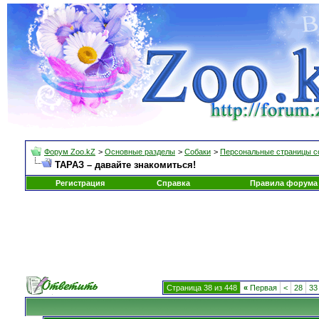
Форум Zoo.kZ
>
Основные разделы
>
Собаки
>
Персональные страницы с
ТАРАЗ – давайте знакомиться!
Регистрация
Справка
Правила форума
Страница 38 из 448
«
Первая
<
28
33