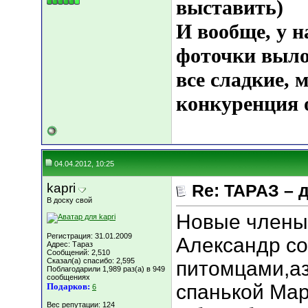
выставить)
И вообще, у н
фоточки выл
все сладкие,
конкуренция о
04.04.2012, 10:25
kapri
Re: ТАРАЗ – 
В доску свой
Новые члены 
Регистрация: 31.01.2009
Александр со
Адрес: Тараз
Сообщений: 2,510
Сказал(а) спасибо: 2,595
питомцами,а
Поблагодарили 1,989 раз(а) в 949
сообщениях
спанькой Мар
Подарков:
6
Вес репутации:
124