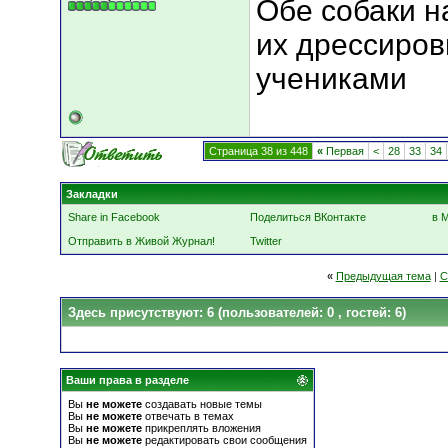
Обе собаки н
их дрессиров
учениками
Страница 38 из 448
«
Первая
<
28
33
34
Закладки
Share in Facebook
Поделиться ВКонтакте
в 
Отправить в Живой Журнал!
Twitter
«
Предыдущая тема
|
С
Здесь присутствуют: 6
(пользователей: 0 , гостей: 6)
Ваши права в разделе
Вы
не можете
создавать новые темы
Вы
не можете
отвечать в темах
Вы
не можете
прикреплять вложения
Вы
не можете
редактировать свои сообщения