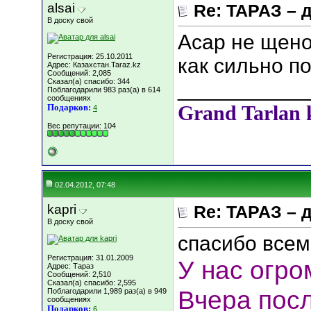
alsai
Re: ТАРАЗ – 
В доску свой
Асар не щено
Регистрация: 25.10.2011
как сильно по
Адрес: Казахстан.Taraz.kz
Сообщений: 2,085
Сказал(а) спасибо: 344
___________
Поблагодарили 983 раз(а) в 614
сообщениях
Grand Tarlan 
Подарков:
4
Вес репутации:
104
02.04.2012, 07:48
kapri
Re: ТАРАЗ – 
В доску свой
спасибо всем
Регистрация: 31.01.2009
У нас огро
Адрес: Тараз
Сообщений: 2,510
Сказал(а) спасибо: 2,595
Вчера посл
Поблагодарили 1,989 раз(а) в 949
сообщениях
Подарков:
6