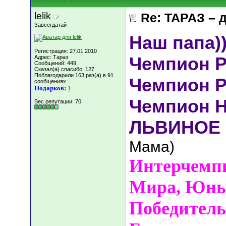
lelik
Re: ТАРАЗ – 
Завсегдатай
Наш папа)
Регистрация: 27.01.2010
Чемпион 
Адрес: Тараз
Сообщений: 449
Сказал(а) спасибо: 127
Поблагодарили 163 раз(а) в 91
Чемпион 
сообщениях
Подарков:
1
Чемпион 
Вес репутации:
70
ЛЬВИНОЕ 
Мама)
Интерчемп
Мира, Юны
Победитель