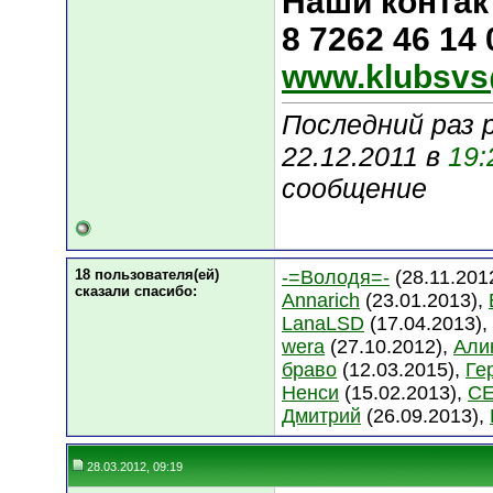
Наши контак
8 7262 46 14
www.klubsvs
Последний раз 
22.12.2011 в
19:
сообщение
18 пользователя(ей)
-=Володя=-
(28.11.201
сказали cпасибо:
Annarich
(23.01.2013),
LanaLSD
(17.04.2013),
wera
(27.10.2012),
Али
браво
(12.03.2015),
Ге
Ненси
(15.02.2013),
С
Дмитрий
(26.09.2013),
28.03.2012, 09:19