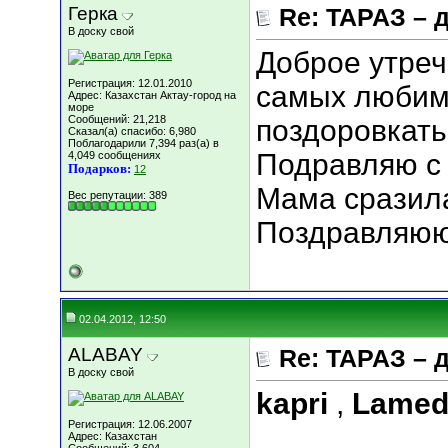
Герка
Re: ТАРАЗ – 
В доску свой
Доброе утреч
Регистрация: 12.01.2010
самых любим
Адрес: Казахстан Актау-город на
море
Сообщений: 21,218
поздоровкатьс
Сказал(а) спасибо: 6,980
Поблагодарили 7,394 раз(а) в
Подравляю с 
4,049 сообщениях
Подарков:
12
Мама сразила
Вес репутации:
389
Поздравляюю
02.04.2012, 12:50
ALABAY
Re: ТАРАЗ – 
В доску свой
kapri
,
Lame
Регистрация: 12.06.2007
Адрес: Казахстан