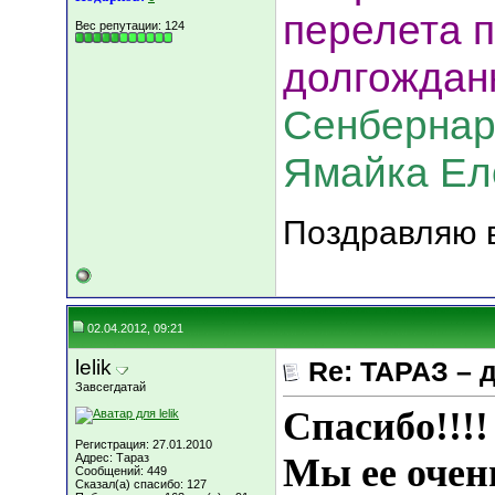
перелета п
Вес репутации:
124
долгождан
Сенбернар
Ямайка Ело
Поздравляю в
02.04.2012, 09:21
lelik
Re: ТАРАЗ – 
Завсегдатай
Спасибо!!!!
Регистрация: 27.01.2010
Адрес: Тараз
Мы ее очен
Сообщений: 449
Сказал(а) спасибо: 127