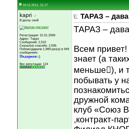
18.12.2011, 21:17
kapri
ТАРАЗ – дава
В доску свой
ТАРАЗ – дава
Регистрация: 31.01.2009
Адрес: Тараз
Сообщений: 2,510
Сказал(а) спасибо: 2,595
Всем привет! 
Поблагодарили 1,989 раз(а) в 949
сообщениях
знает (а таки
Подарков:
6
Вес репутации:
124
меньше), и т
побывать у на
познакомитьс
дружной кома
клуб «Союз 
,контракт-па