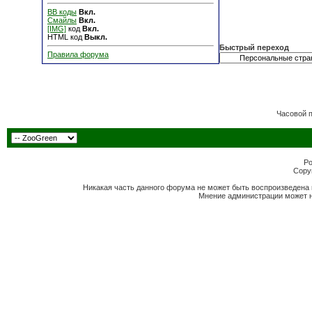
BB коды
Вкл.
Смайлы
Вкл.
[IMG]
код
Вкл.
HTML код
Выкл.
Быстрый переход
Правила форума
Часовой 
Po
Copyr
Никакая часть данного форума не может быть воспроизведена 
Мнение администрации может н