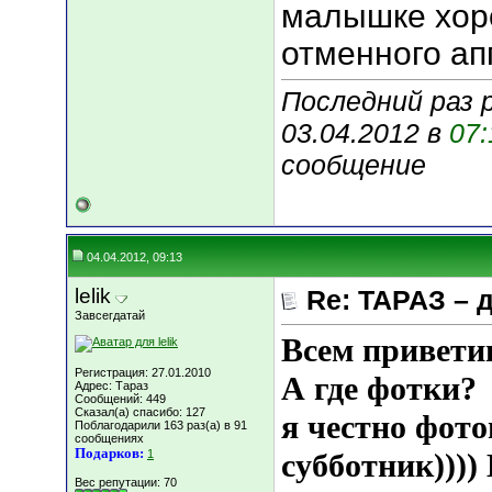
малышке хор
отменного ап
Последний раз 
03.04.2012 в
07:
сообщение
04.04.2012, 09:13
lelik
Re: ТАРАЗ – 
Завсегдатай
Всем привети
Регистрация: 27.01.2010
А где фотки?
Адрес: Тараз
Сообщений: 449
Сказал(а) спасибо: 127
я честно фот
Поблагодарили 163 раз(а) в 91
сообщениях
Подарков:
1
субботник))))
Вес репутации:
70