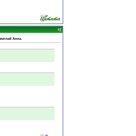
#
7
Шматлай Анна.