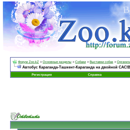
Форум Zoo.kZ
>
Основные разделы
>
Собаки
>
Выставки собак
>
Организа
Автобус Караганда-Ташкент-Караганда на двойной САС!В 
Регистрация
Справка