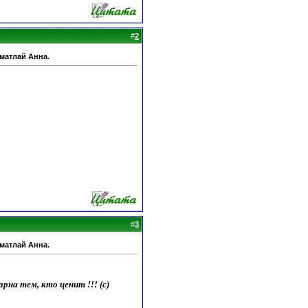
#
2
Шматлай Анна.
#
3
Шматлай Анна.
на тем, кто ценит !!! (с)