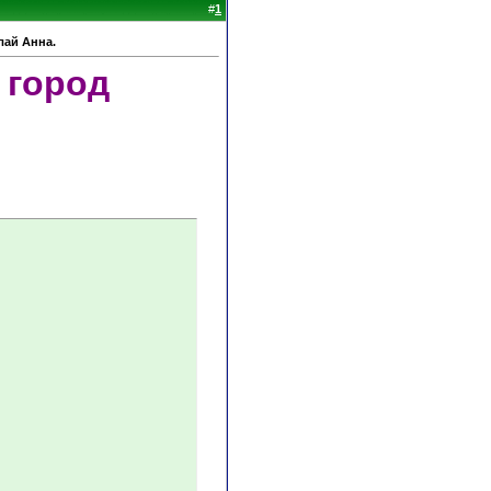
#
1
лай Анна.
 город