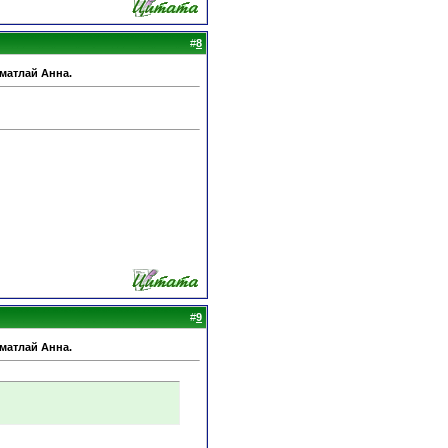
#
8
Шматлай Анна.
#
9
Шматлай Анна.