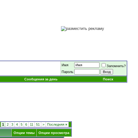
Имя
Запомнить?
Пароль
Сообщения за день
Поиск
1
2
3
4
5
6
11
51
>
Последняя
»
Опции темы
Опции просмотра