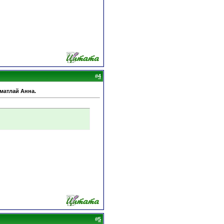
#
4
Шматлай Анна.
#
5