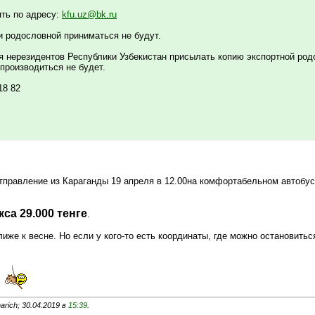
ть по адресу:
kfu.uz@bk.ru
и родословной приниматься не будут.
я нерезидентов Республики Узбекистан присылать копию экспортной род
производиться не будет.
18 82
тправление из Караганды 19 апреля в 12.00на комфортабельном автобус
са 29.000 тенге
.
е к весне. Но если у кого-то есть координаты, где можно остановиться
и
rich; 30.04.2019 в
15:39
.