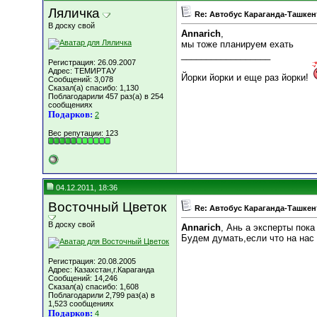
Ляличка
Re: Автобус Караганда-Ташкен
В доску свой
Annarich
,
мы тоже планируем ехать
__________________
Регистрация: 26.09.2007
Адрес: ТЕМИРТАУ
Йорки йорки и еще раз йорки!
Сообщений: 3,078
Сказал(а) спасибо: 1,130
Поблагодарили 457 раз(а) в 254
сообщениях
Подарков:
2
Вес репутации:
123
04.12.2011, 18:36
Восточный Цветок
Re: Автобус Караганда-Ташкен
В доску свой
Annarich
, Ань а эксперты пока
Будем думать,если что на нас 
Регистрация: 20.08.2005
Адрес: Казахстан,г.Караганда
Сообщений: 14,246
Сказал(а) спасибо: 1,608
Поблагодарили 2,799 раз(а) в
1,523 сообщениях
Подарков:
4