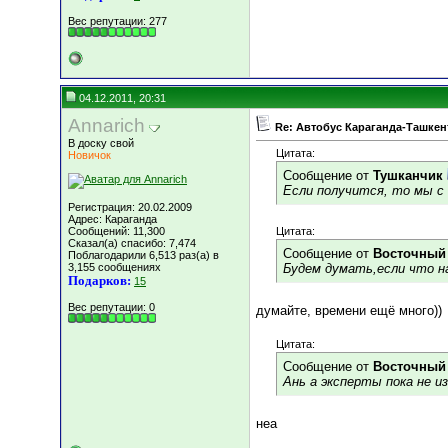
Вес репутации:
277
04.12.2011, 20:31
Annarich
Re: Автобус Караганда-Ташкен
В доску свой
Цитата:
Новичок
Сообщение от
Тушканчик
Если получится, то мы с 
Регистрация: 20.02.2009
Адрес: Караганда
Сообщений: 11,300
Цитата:
Сказал(а) спасибо: 7,474
Сообщение от
Восточный
Поблагодарили 6,513 раз(а) в
3,155 сообщениях
Будем думать,если что на
Подарков:
15
Вес репутации:
0
думайте, времени ещё много))
Цитата:
Сообщение от
Восточный
Ань а эксперты пока не 
неа