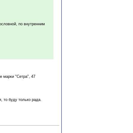
ословной, по внутренним
е марки "Сетра", 47
, то буду только рада.