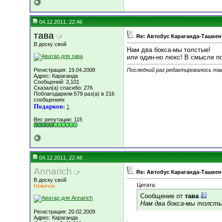
04.12.2011, 22:46
тава
Re: Автобус Караганда-Ташкен
В доску свой
Нам два бокса-мы толстые!
или один-но люкс! В смысле п
Регистрация: 19.04.2008
Последний раз редактировалось тав
Адрес: Караганда
Сообщений: 3,101
Сказал(а) спасибо: 276
Поблагодарили 579 раз(а) в 216
сообщениях
Подарков:
1
Вес репутации:
115
04.12.2011, 22:48
Annarich
Re: Автобус Караганда-Ташкен
В доску свой
Цитата:
Новичок
Сообщение от
тава
Нам два бокса-мы толсты
Регистрация: 20.02.2009
Адрес: Караганда