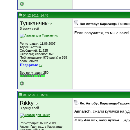
04.12.2011, 14:48
Тушканчик
Re: Автобус Караганда-Ташкен
В доску свой
Если получится, то мы с вами
Регистрация: 11.06.2007
Адрес: Астана
Сообщений: 11,725
Сказал(а) спасибо: 878
Поблагодарили 975 раз(а) в 538
сообщениях
Подарков:
12
Вес репутации:
250
04.12.2011, 15:50
Rikky
Re: Автобус Караганда-Ташкен
В доску свой
Annarich
, сжали кулачки на у
__________________
Живу для тех, кому нужна… Дру
Регистрация: 07.02.2009
Адрес: Где-где... в Караганде