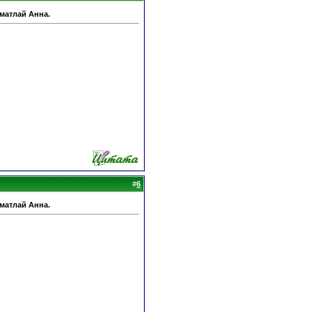
Шматлай Анна.
#
6
Шматлай Анна.