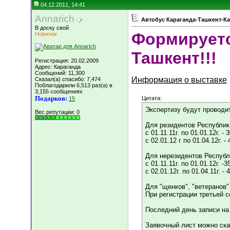
04.12.2011, 14:41
Annarich
Автобус Караганда-Ташкент-Ка
В доску свой
Формируетс
Новичок
Ташкент!!!
Регистрация: 20.02.2009
Адрес: Караганда
Сообщений: 11,300
Информация о выставке
Сказал(а) спасибо: 7,474
Поблагодарили 6,513 раз(а) в
3,155 сообщениях
Подарков:
Цитата:
15
Экспертизу будут проводи
Вес репутации:
0
Для резидентов Республик
с 01.11.11г. по 01.01.12г. -
с 02.01.12 г по 01.04.12г. -
Для нерезидентов Республ
с 01.11.11г. по 01.01.12г. -
с 02.01.12г. по 01.04.11г. -
Для "щенков", "ветеранов
При регистрации третьей 
Последний день записи на 
Заявочный лист можно скач