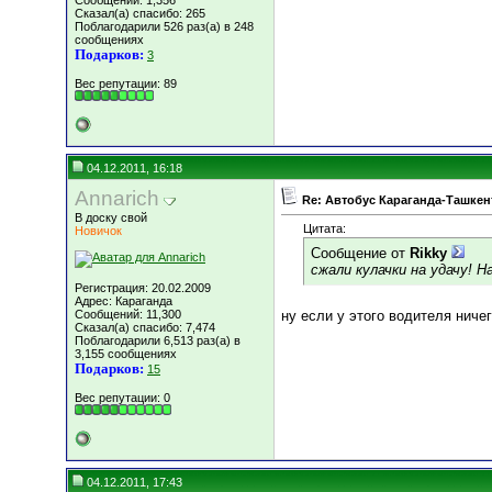
Сообщений: 1,356
Сказал(а) спасибо: 265
Поблагодарили 526 раз(а) в 248
сообщениях
Подарков:
3
Вес репутации:
89
04.12.2011, 16:18
Annarich
Re: Автобус Караганда-Ташкен
В доску свой
Цитата:
Новичок
Сообщение от
Rikky
сжали кулачки на удачу! 
Регистрация: 20.02.2009
Адрес: Караганда
Сообщений: 11,300
ну если у этого водителя ниче
Сказал(а) спасибо: 7,474
Поблагодарили 6,513 раз(а) в
3,155 сообщениях
Подарков:
15
Вес репутации:
0
04.12.2011, 17:43