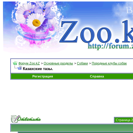
Форум Zoo.kZ
>
Основные разделы
>
Собаки
>
Породные клубы собак
Казахские тазы.
Регистрация
Справка
Страница 2