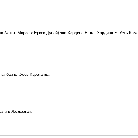
и Алтын Мирас х Еркек Дунай) зав Хардина Е. вл. Хардина Е. Усть-Каме
уганбай вл.Усев Караганда
али в Жезказган.