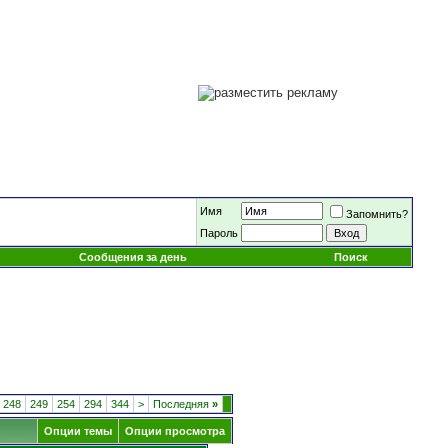
Имя
Запомнить?
Пароль
Сообщения за день
Поиск
248
249
254
294
344
>
Последняя
»
Опции темы
Опции просмотра