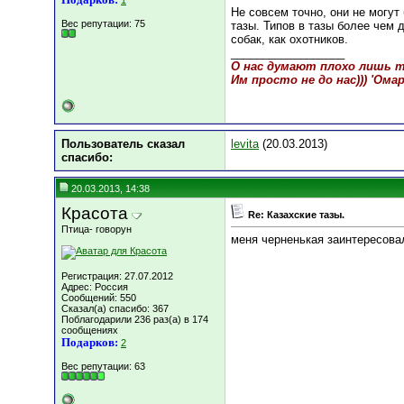
1
Не совсем точно, они не могу
Вес репутации:
75
тазы. Типов в тазы более чем
собак, как охотников.
__________________
О нас думают плохо лишь те
Им просто не до нас))) 'Ома
Пользователь сказал
levita
(20.03.2013)
cпасибо:
20.03.2013, 14:38
Красота
Re: Казахские тазы.
Птица- говорун
меня черненькая заинтересова
Регистрация: 27.07.2012
Адрес: Россия
Сообщений: 550
Сказал(а) спасибо: 367
Поблагодарили 236 раз(а) в 174
сообщениях
Подарков:
2
Вес репутации:
63