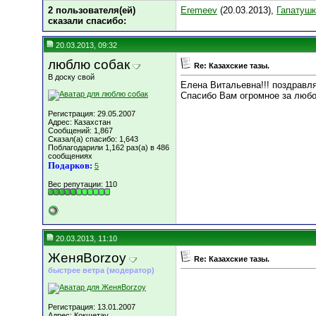
2 пользователя(ей)
Eremeev
(20.03.2013),
Гапатушк
сказали cпасибо:
20.03.2013, 09:32
люблю собак
Re: Казахские тазы.
В доску свой
Елена Витальевна!!! поздравля
Спасибо Вам огромное за любовь
Регистрация: 29.05.2007
Адрес: Казахстан
Сообщений: 1,867
Сказал(а) спасибо: 1,643
Поблагодарили 1,162 раз(а) в 486
сообщениях
Подарков:
5
Вес репутации:
110
20.03.2013, 11:10
ЖеняBorzoy
Re: Казахские тазы.
быстрее ветра (модератор)
Регистрация: 13.01.2007
Адрес: Кокшетау.