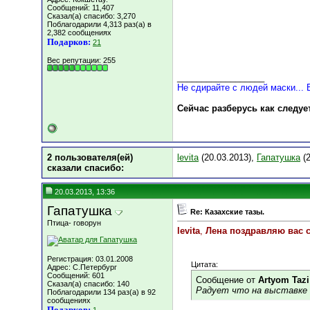
Сообщений: 11,407
Сказал(а) спасибо: 3,270
Поблагодарили 4,313 раз(а) в
2,382 сообщениях
Подарков:
21
Вес репутации:
255
__________________
Не сдирайте с людей маски... 
Сейчас разберусь как следуе
2 пользователя(ей)
levita
(20.03.2013),
Гапатушка
(2
сказали cпасибо:
20.03.2013, 13:36
Гапатушка
Re: Казахские тазы.
Птица- говорун
levita
,
Лена поздравляю вас 
Регистрация: 03.01.2008
Цитата:
Адрес: C.Петербург
Сообщений: 601
Сообщение от
Artyom Tazi
Сказал(а) спасибо: 140
Радует что на выставке 
Поблагодарили 134 раз(а) в 92
сообщениях
Подарков: