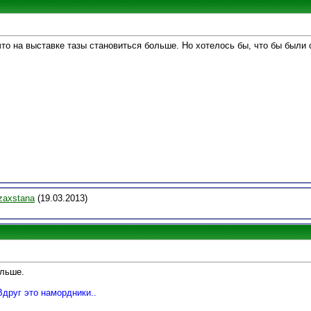
что на выставке тазы становиться больше. Но хотелось бы, что бы были
zaxstana
(19.03.2013)
ольше.
Вдруг это намордники..