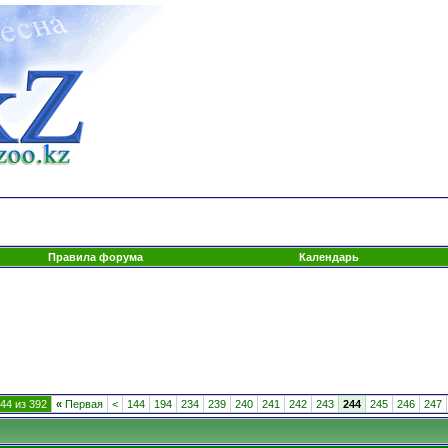
Правила форума
Календарь
44 из 392
«
Первая
<
144
194
234
239
240
241
242
243
244
245
246
247