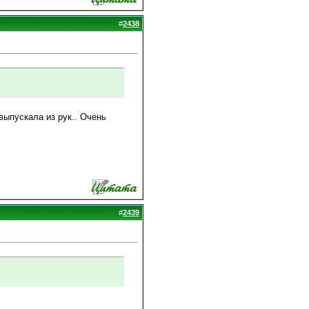
#
2438
выпускала из рук.. Очень
#
2439