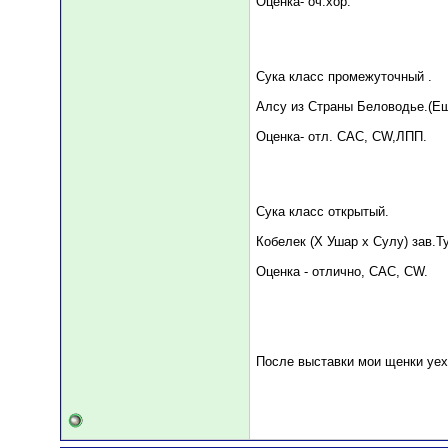
Оценка- оч.хор.
Сука класс промежуточный .
Алсу из Страны Беловодье.(Еш
Оценка- отл. САС, CW,ЛПП.
Сука класс открытый.
Кобелек (Х Ушар х Сулу) зав.Т
Оценка - отлично, САС, СW.
После выставки мои щенки уех