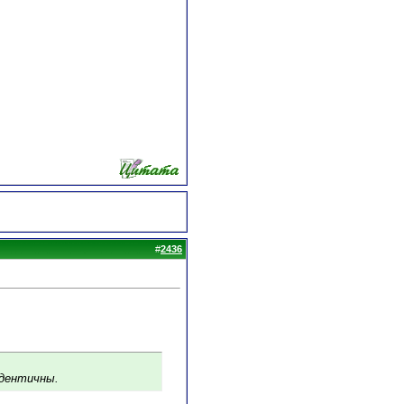
#
2436
идентичны.