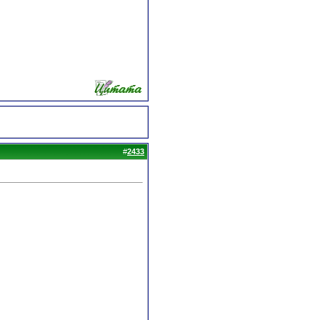
#
2433