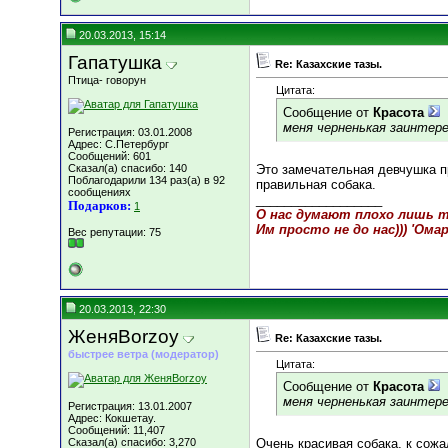
20.03.2013, 15:14
Гапатушка
Re: Казахские тазы.
Птица- говорун
Цитата:
Сообщение от
Красота
меня черненькая заинтере
Регистрация: 03.01.2008
Адрес: C.Петербург
Сообщений: 601
Сказал(а) спасибо: 140
Это замечательная девчушка пр
Поблагодарили 134 раз(а) в 92
правильная собака.
сообщениях
__________________
Подарков:
1
О нас думают плохо лишь те
Им просто не до нас))) 'Ома
Вес репутации:
75
20.03.2013, 22:30
ЖеняBorzoy
Re: Казахские тазы.
быстрее ветра (модератор)
Цитата:
Сообщение от
Красота
меня черненькая заинтере
Регистрация: 13.01.2007
Адрес: Кокшетау.
Сообщений: 11,407
Сказал(а) спасибо: 3,270
Очень красивая собака, к сож