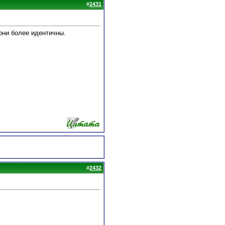
#
2431
 они более идентичны.
#
2432