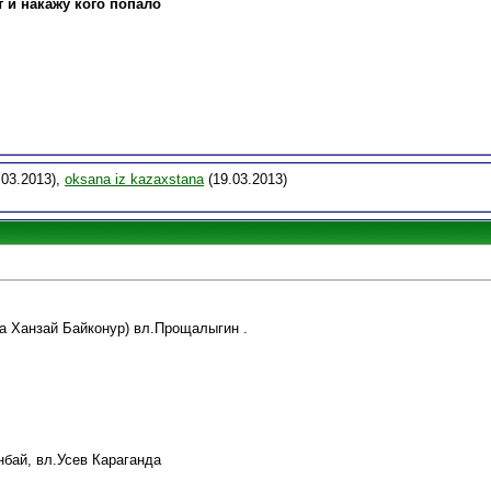
т и накажу кого попало
.03.2013),
oksana iz kazaxstana
(19.03.2013)
за Ханзай Байконур) вл.Прощалыгин .
нбай, вл.Усев Караганда