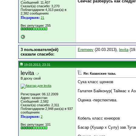
Сейчас разберусь как следуе
Сообщений: 11,407
Сказал(а) спасибо: 3,270
Поблагодарили 4,313 раз(а) в
2,382 сообщениях
Подарков:
21
Вес репутации:
255
3 пользователя(ей)
Eremeev
(20.03.2013),
levita
(19
сказали cпасибо:
19.03.2013, 23:31
levita
Re: Казахские тазы.
В доску свой
Сука класс щенков
Галатея Байконур( Таймас х А
Регистрация: 06.12.2009
Адрес: казахстан
Оценка -перспектива.
Сообщений: 2,582
Сказал(а) спасибо: 2,311
Поблагодарили 2,948 раз(а) в 937
сообщениях
Подарков:
2
Кобель класс юниоров
Вес репутации:
101
Басар (Хушар х Сулу) зав.Туга