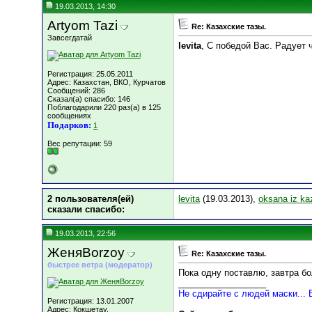
19.03.2013, 14:30
Artyom Tazi
Re: Казахские тазы.
Завсегдатай
levita
, С победой Вас. Радует 
Регистрация: 25.05.2011
Адрес: Казахстан, ВКО, Курчатов
Сообщений: 286
Сказал(а) спасибо: 146
Поблагодарили 220 раз(а) в 125
сообщениях
Подарков:
1
Вес репутации:
59
2 пользователя(ей)
levita
(19.03.2013),
oksana iz ka
сказали cпасибо:
19.03.2013, 22:56
ЖеняBorzoy
Re: Казахские тазы.
быстрее ветра (модератор)
Пока одну поставлю, завтра б
__________________
Не сдирайте с людей маски... 
Регистрация: 13.01.2007
Адрес: Кокшетау.