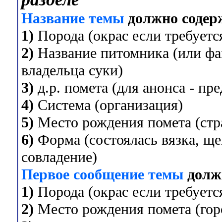
Название темы
должно содер
1)
Порода (окрас если требуется
2)
Название питомника (или фа
владельца суки)
3)
д.р. помета (для анонса - пр
4)
Система (организация)
5)
Место рождения помета (стра
6)
Форма (состоялась вязка, ще
совладение)
Первое сообщение темы
долж
1)
Порода (окрас если требуется
2)
Место рождения помета (горо