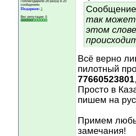
Поблагодарили 28 раз(а) в 20
сообщениях
Сообщение
Подарков:
2
так может 
Вес репутации:
0
этом слове
происходит
Всё верно ли
пилотный про
77660523801
Просто в Каз
пишем на рус
Примем любы
замечания!