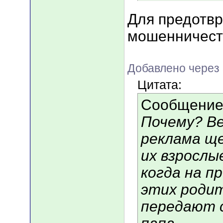
Для предотв
мошенничеств
Добавлено через
Цитата:
Сообщение
Почему? Ве
реклама ще
их взрослы
когда на п
этих родит
передают 