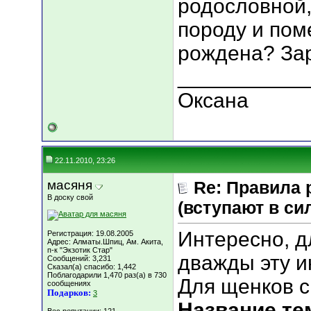
родословной,
породу и пом
рождена? Зар
___________
Оксана
22.11.2010, 23:26
масяня
Re: Правила 
В доску свой
(вступают в сил
Интересно, д
Регистрация: 19.08.2005
Адрес: Алматы.Шпиц, Ам. Акита,
п-к "Экзотик Стар"
дважды эту 
Сообщений: 3,231
Сказал(а) спасибо: 1,442
Поблагодарили 1,470 раз(а) в 730
Для щенков с
сообщениях
Подарков:
3
Название те