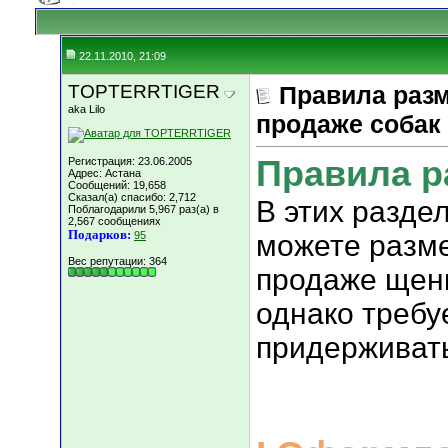
22.11.2010, 21:09
TOPTERRTIGER
Правила раз
aka Lilo
продаже собак
Правила р
Регистрация: 23.06.2005
Адрес: Астана
Сообщений: 19,658
Сказал(а) спасибо: 2,712
В этих разде
Поблагодарили 5,967 раз(а) в
2,567 сообщениях
Подарков:
95
можете разм
Вес репутации:
364
продаже щенк
однако требу
придерживат