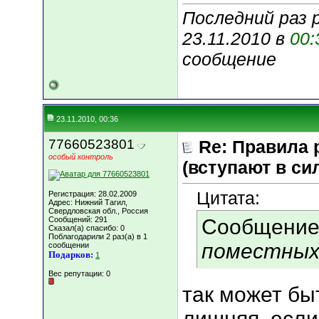
Последний раз 
23.11.2010 в
00:
сообщение
23.11.2010, 00:36
77660523801
Re: Правила 
особый контроль
(вступают в сил
Цитата:
Регистрация: 28.02.2009
Адрес: Нижний Тагил,
Свердловская обл., Россия
Сообщений: 291
Сообщение
Сказал(а) спасибо: 0
Поблагодарили 2 раз(а) в 1
поместны
сообщении
Подарков:
1
Вес репутации:
0
так может быт
лишняя, если