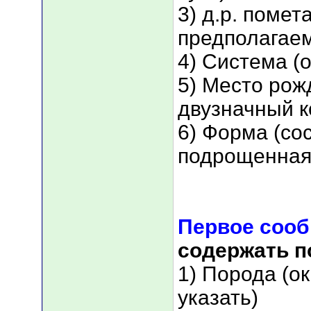
3) д.р. помет
предполагае
4) Система (
5) Место рож
двузначный к
6) Форма (со
подрощенная 
Первое соо
содержать 
1) Порода (о
указать)