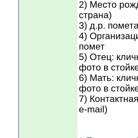
2) Место рож
страна)
3) д.р. помет
4) Организац
помет
5) Отец: клич
фото в стойк
6) Мать: клич
фото в стойк
7) Контактна
e-mail)