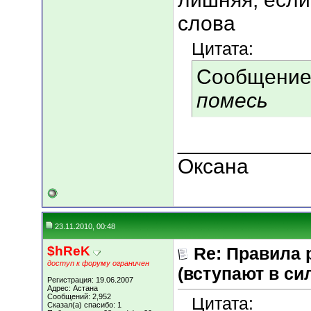
слова
Цитата:
Сообщение
помесь
___________
Оксана
23.11.2010, 00:48
$hReK
Re: Правила 
доступ к форуму ограничен
(вступают в сил
Регистрация: 19.06.2007
Адрес: Астана
Сообщений: 2,952
Цитата:
Сказал(а) спасибо: 1