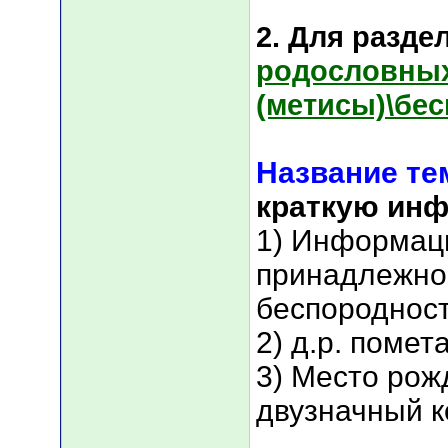
2. Для раздел
родословны
(метисы)\бе
Название т
краткую ин
1) Информац
принадлежнос
беспороднос
2) д.р. помет
3) Место рож
двузначный к