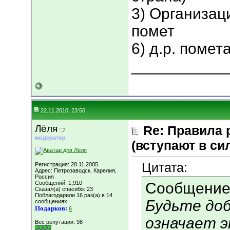
3) Организац
помет
6) д.р. помет
___________
22.11.2010, 23:50
Лёля
Re: Правила 
модератор
(вступают в сил
Цитата:
Регистрация: 28.11.2005
Адрес: Петрозаводск, Карелия,
Россия
Сообщений: 1,910
Сообщение
Сказал(а) спасибо: 23
Поблагодарили 16 раз(а) в 14
Будьте доб
сообщениях
Подарков:
6
означает э
Вес репутации:
98