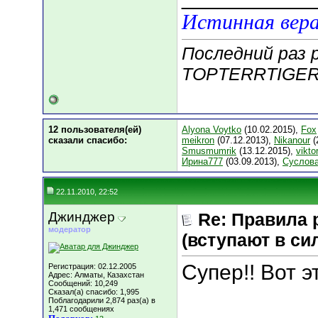
Истинная вера
Последний раз 
TOPTERRTIGER;
12 пользователя(ей)
Alyona Voytko
(10.02.2015),
Fox
сказали cпасибо:
meikron
(07.12.2013),
Nikanour
(
Smusmumrik
(13.12.2015),
vikto
Ирина777
(03.09.2013),
Суслова
22.11.2010, 22:52
Джинджер
Re: Правила 
модератор
(вступают в сил
Супер!! Вот э
Регистрация: 02.12.2005
Адрес: Алматы, Казахстан
Сообщений: 10,249
Сказал(а) спасибо: 1,995
Поблагодарили 2,874 раз(а) в
1,471 сообщениях