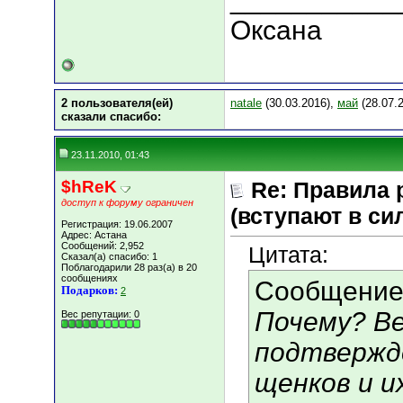
Оксана
2 пользователя(ей)
natale
(30.03.2016),
май
(28.07.
сказали cпасибо:
23.11.2010, 01:43
$hReK
Re: Правила 
доступ к форуму ограничен
(вступают в сил
Регистрация: 19.06.2007
Адрес: Астана
Сообщений: 2,952
Цитата:
Сказал(а) спасибо: 1
Поблагодарили 28 раз(а) в 20
сообщениях
Сообщение
Подарков:
2
Почему? Ве
Вес репутации:
0
подтвержд
щенков и и