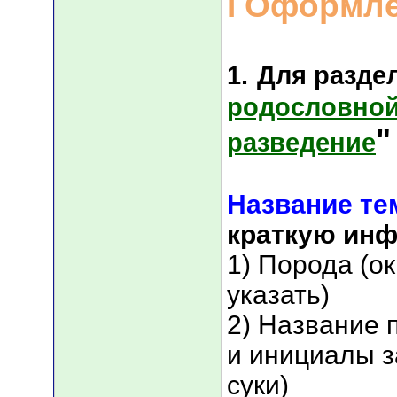
I Оформл
1.
Для разде
родословной
"
разведение
Название т
краткую ин
1) Порода (о
указать)
2) Название 
и инициалы з
суки)