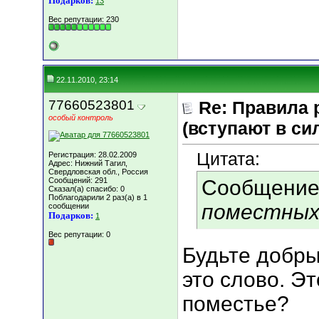
Подарков:
13
Вес репутации:
230
22.11.2010, 23:14
77660523801
Re: Правила 
особый контроль
(вступают в сил
Цитата:
Регистрация: 28.02.2009
Адрес: Нижний Тагил,
Свердловская обл., Россия
Сообщений: 291
Сообщение
Сказал(а) спасибо: 0
Поблагодарили 2 раз(а) в 1
поместны
сообщении
Подарков:
1
Вес репутации:
0
Будьте добры
это слово. Э
поместье?