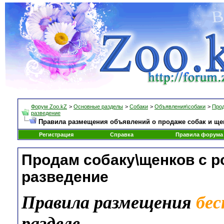
Форум Zoo.kZ
>
Основные разделы
>
Собаки
>
Объявления\собаки
>
Прод
разведение
Правила размещения объявлений о продаже собак и ще
Регистрация
Справка
Правила форума
Продам собаку\щенков с 
разведение
Правила размещения
бе
разделе