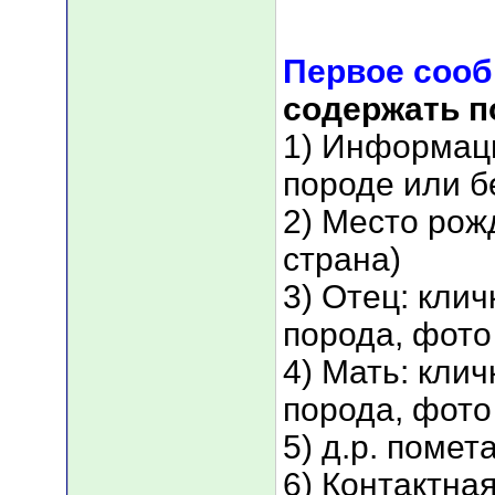
Первое соо
содержать 
1) Информаци
породе или б
2) Место рож
страна)
3) Отец: кли
порода, фото
4) Мать: кли
порода, фото
5) д.р. помет
6) Контактна