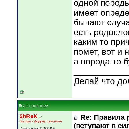
одной породы
имеет опреде
бывают случа
есть родослов
каким то пр
помет, вот и 
а порода то б
___________
Делай что дол
23.11.2010, 00:22
$hReK
Re: Правила 
доступ к форуму ограничен
(вступают в сил
Регистрация: 19.06.2007