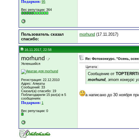
Подарков:
95
Вес репутации:
364
Пользователь сказал
morhund
(17.11.2017)
cпасибо:
16.11.2017, 22:58
morhund
Re: Фотоконкурс. "Осень, осен
Увлекшийся
Цитата:
Сообщение от
TOPTERRT
morhund
, этот конкурс 
Регистрация: 22.12.2010
Адрес: Алматы
Сообщений: 33
Сказал(а) спасибо: 19
а написано до 30 ноября пр
Поблагодарили 15 раз(а) в 5
сообщениях
Подарков:
1
Вес репутации:
0