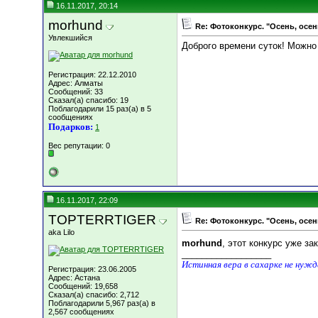
16.11.2017, 20:14
morhund
Re: Фотоконкурс. "Осень, осен
Увлекшийся
Доброго времени суток! Можно 
Регистрация: 22.12.2010
Адрес: Алматы
Сообщений: 33
Сказал(а) спасибо: 19
Поблагодарили 15 раз(а) в 5
сообщениях
Подарков:
1
Вес репутации:
0
16.11.2017, 22:09
TOPTERRTIGER
Re: Фотоконкурс. "Осень, осен
aka Lilo
morhund
, этот конкурс уже з
__________________
Истинная вера в сахарке не нуж
Регистрация: 23.06.2005
Адрес: Астана
Сообщений: 19,658
Сказал(а) спасибо: 2,712
Поблагодарили 5,967 раз(а) в
2,567 сообщениях