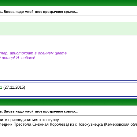
ь. Вновь надо мной твое прозрачное крыло...
ттер, аристократ в осеннем цвете.
 ветер! Я- собака!
1
(27.11.2015)
ь. Вновь надо мной твое прозрачное крыло...
ите присоединиться к конкурсу.
едник Престола Снежная Королева) из г.Новокузнецка (Кемеровская обла