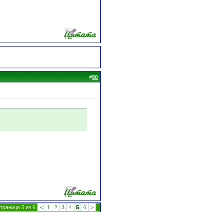
#
50
траница 5 из 6
<
1
2
3
4
5
6
>