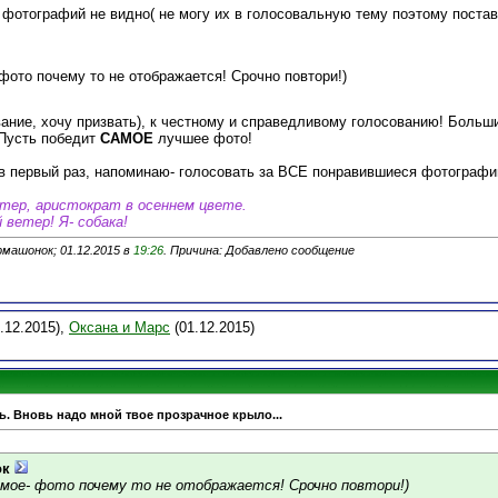
 фотографий не видно( не могу их в голосовальную тему поэтому поста
фото почему то не отображается! Срочно повтори!)
вание, хочу призвать), к честному и справедливому голосованию! Боль
Пусть победит
САМОЕ
лучшее фото!
ь в первый раз, напоминаю- голосовать за ВСЕ понравившиеся фотограф
ттер, аристократ в осеннем цвете.
 ветер! Я- собака!
машонок; 01.12.2015 в
19:26
. Причина: Добавлено сообщение
.12.2015),
Оксана и Марс
(01.12.2015)
ь. Вновь надо мной твое прозрачное крыло...
ок
амое- фото почему то не отображается! Срочно повтори!)