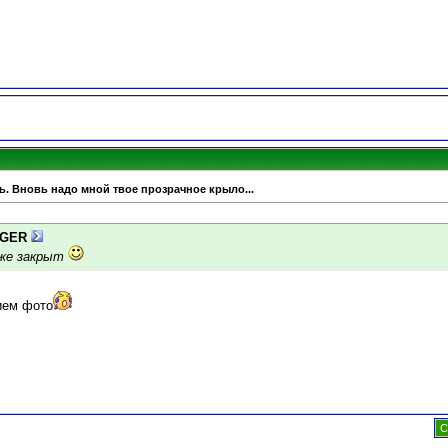
ь. Вновь надо мной твое прозрачное крыло...
IGER
уже закрыт
ием фото
С