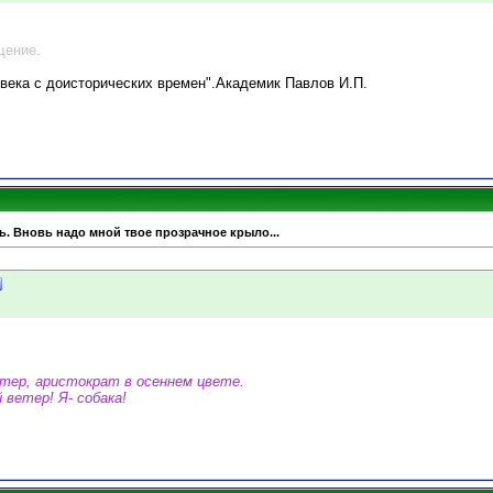
щение.
овека с доисторических времен".Академик Павлов И.П.
ь. Вновь надо мной твое прозрачное крыло...
ттер, аристократ в осеннем цвете.
 ветер! Я- собака!