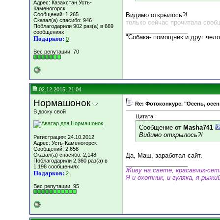
Адрес: Казахстан.Усть-
Каменогорск
Сообщений: 1,265
Видимо открылось?!
Сказал(а) спасибо: 946
только сейчас прочитала сооб
Поблагодарили 902 раз(а) в 669
__________________
сообщениях
"Собака- помощник и друг чел
Подарков:
0
Вес репутации:
70
02.12.2015, 21:04
Нормашонок
Re: Фотоконкурс. "Осень, осен
В доску свой
Цитата:
Сообщение от
Masha741
Видимо открылось?!
Регистрация: 24.10.2012
Адрес: Усть-Каменогорск
Сообщений: 2,658
Сказал(а) спасибо: 2,148
Да, Маш, заработал сайт.
Поблагодарили 2,360 раз(а) в
__________________
1,198 сообщениях
Живу на свете, красавчик-се
Подарков:
2
Я и охотник, и гуляка, я рыжий
Вес репутации:
95