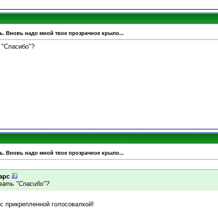
ь. Вновь надо мной твое прозрачное крыло...
 "Спасибо"?
ь. Вновь надо мной твое прозрачное крыло...
арс
вать "Спасибо"?
 с прикрепленной голосовалкой!