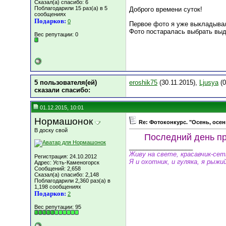
Сказал(а) спасибо: 6
Поблагодарили 15 раз(а) в 5
Доброго времени суток!
сообщениях
Подарков:
0
Первое фото я уже выкладывал
Фото постаралась выбрать выд
Вес репутации:
0
5 пользователя(ей)
eroshik75
(30.11.2015),
Ljusya
(0
сказали cпасибо:
01.12.2015, 10:01
Нормашонок
Re: Фотоконкурс. "Осень, осен
В доску свой
Последний день пр
__________________
Живу на свете, красавчик-се
Регистрация: 24.10.2012
Я и охотник, и гуляка, я рыжий
Адрес: Усть-Каменогорск
Сообщений: 2,658
Сказал(а) спасибо: 2,148
Поблагодарили 2,360 раз(а) в
1,198 сообщениях
Подарков:
2
Вес репутации:
95