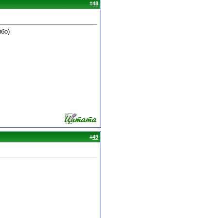
#
48
ибо)
#
49