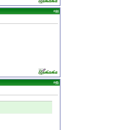
#
44
#
45