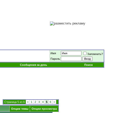
Имя
Запомнить?
Пароль
Сообщения за день
Поиск
Страница 5 из 6
<
1
2
3
4
5
6
>
Опции темы
Опции просмотра