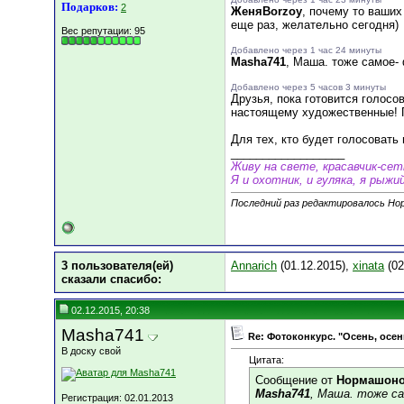
Подарков:
2
ЖеняBorzoy
, почему то ваших
еще раз, желательно сегодня)
Вес репутации:
95
Добавлено через 1 час 24 минуты
Masha741
, Маша. тоже самое- 
Добавлено через 5 часов 3 минуты
Друзья, пока готовится голосо
настоящему художественные! 
Для тех, кто будет голосоват
__________________
Живу на свете, красавчик-се
Я и охотник, и гуляка, я рыжий
Последний раз редактировалось Нор
3 пользователя(ей)
Annarich
(01.12.2015),
xinata
(02
сказали cпасибо:
02.12.2015, 20:38
Masha741
Re: Фотоконкурс. "Осень, осен
В доску свой
Цитата:
Сообщение от
Нормашон
Masha741
, Маша. тоже с
Регистрация: 02.01.2013