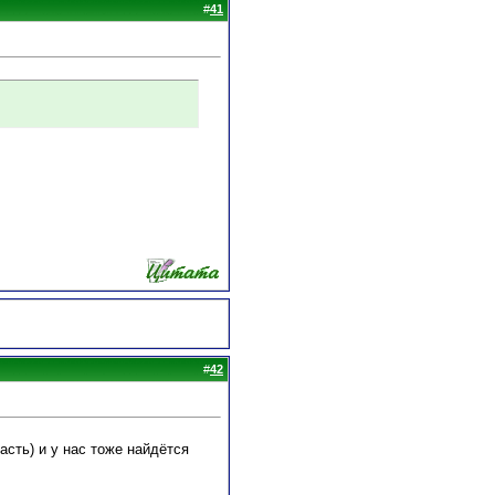
#
41
#
42
сть) и у нас тоже найдётся