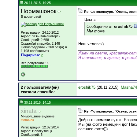
26.11.2015, 19:25
Нормашонок
Re: Фотоконкурс. "Осень, осен
В доску свой
Цитата:
Сообщение от
eroshik75
Мы тоже,
Регистрация: 24.10.2012
Адрес: Усть-Каменогорск
Сообщений: 2,658
Сказал(а) спасибо: 2,148
Наш человек)
Поблагодарили 2,360 раз(а) в
__________________
1,198 сообщениях
Живу на свете, красавчик-се
Подарков:
2
Я и охотник, и гуляка, я рыжий
Вес репутации:
95
2 пользователя(ей)
eroshik75
(28.11.2015),
Masha74
сказали cпасибо:
30.11.2015, 14:15
xinata
Re: Фотоконкурс. "Осень, осен
МимолЕтное видение
Доброго времени суток! Разреш
Новичок
Мы (на фото немецкий дог Насл
Регистрация: 12.02.2014
осеннее фото)))
Адрес: Новокузнецк
Сообщений: 6