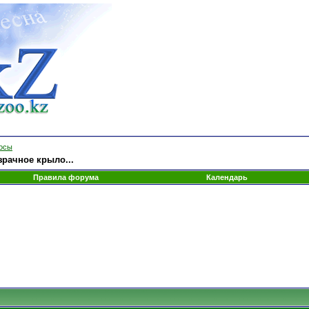
росы
зрачное крыло...
Правила форума
Календарь